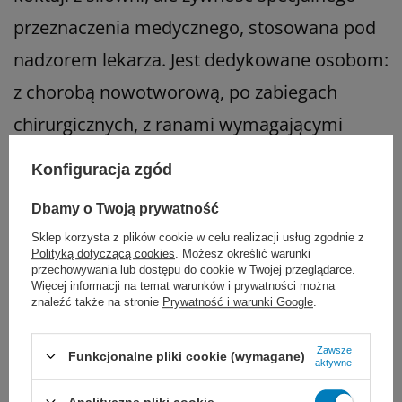
przeznaczenia medycznego, stosowana pod
nadzorem lekarza. Jest dedykowane osobom:
z chorobą nowotworową, po zabiegach
chirurgicznych, z ranami wymagającymi
gojenia, po udarze mózgu, z chorobą
Konfiguracja zgód
Alzheimera, innymi chorobami
Dbamy o Twoją prywatność
neurologicznymi, z chorobami przewodu
Sklep korzysta z plików cookie w celu realizacji usług zgodnie z
pokarmowego, gdy zwykłe jedzenie jest
Polityką dotyczącą cookies
. Możesz określić warunki
przechowywania lub dostępu do cookie w Twojej przeglądarce.
problemem.
Więcej informacji na temat warunków i prywatności można
znaleźć także na stronie
Prywatność i warunki Google
.
Najczęstsze typy produktów, które mamy w
Zawsze
Funkcjonalne pliki cookie (wymagane)
Chory w Domu 24:
aktywne
Analityczne pliki cookie