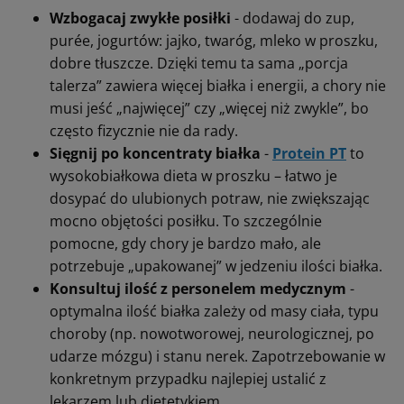
Wzbogacaj zwykłe posiłki
- dodawaj do zup,
purée, jogurtów: jajko, twaróg, mleko w proszku,
dobre tłuszcze. Dzięki temu ta sama „porcja
talerza” zawiera więcej białka i energii, a chory nie
musi jeść „najwięcej” czy „więcej niż zwykle”, bo
często fizycznie nie da rady.
Sięgnij po koncentraty białka
-
Protein PT
to
wysokobiałkowa dieta w proszku – łatwo je
dosypać do ulubionych potraw, nie zwiększając
mocno objętości posiłku. To szczególnie
pomocne, gdy chory je bardzo mało, ale
potrzebuje „upakowanej” w jedzeniu ilości białka.
Konsultuj ilość z personelem medycznym
-
optymalna ilość białka zależy od masy ciała, typu
choroby (np. nowotworowej, neurologicznej, po
udarze mózgu) i stanu nerek. Zapotrzebowanie w
konkretnym przypadku najlepiej ustalić z
lekarzem lub dietetykiem.