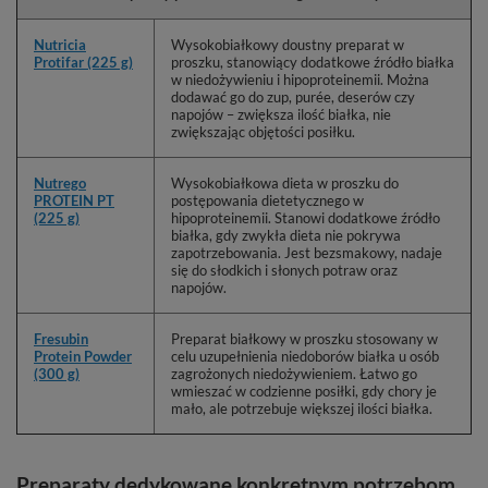
Nutricia
Wysokobiałkowy doustny preparat w
Protifar (225 g)
proszku, stanowiący dodatkowe źródło białka
w niedożywieniu i hipoproteinemii. Można
dodawać go do zup, purée, deserów czy
napojów – zwiększa ilość białka, nie
zwiększając objętości posiłku.
Nutrego
Wysokobiałkowa dieta w proszku do
PROTEIN PT
postępowania dietetycznego w
(225 g)
hipoproteinemii. Stanowi dodatkowe źródło
białka, gdy zwykła dieta nie pokrywa
zapotrzebowania. Jest bezsmakowy, nadaje
się do słodkich i słonych potraw oraz
napojów.
Fresubin
Preparat białkowy w proszku stosowany w
Protein Powder
celu uzupełnienia niedoborów białka u osób
(300 g)
zagrożonych niedożywieniem. Łatwo go
wmieszać w codzienne posiłki, gdy chory je
mało, ale potrzebuje większej ilości białka.
Preparaty dedykowane konkretnym potrzebom