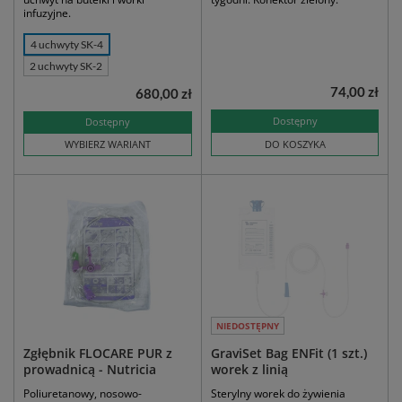
infuzyjne.
4 uchwyty SK-4
2 uchwyty SK-2
74,00 zł
680,00 zł
Dostępny
Dostępny
WYBIERZ WARIANT
DO KOSZYKA
NIEDOSTĘPNY
Zgłębnik FLOCARE PUR z
GraviSet Bag ENFit (1 szt.)
prowadnicą - Nutricia
worek z linią
Poliuretanowy, nosowo-
Sterylny worek do żywienia