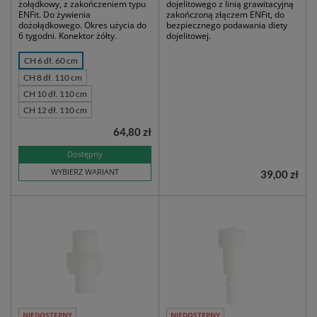
żołądkowy, z zakończeniem typu
dojelitowego z linią grawitacyjną
ENFit. Do żywienia
zakończoną złączem ENFit, do
dożołądkowego. Okres użycia do
bezpiecznego podawania diety
6 tygodni. Konektor żółty.
dojelitowej.
CH 6 dł. 60 cm
CH 8 dł. 110 cm
CH 10 dł. 110 cm
CH 12 dł. 110 cm
64,80 zł
Dostępny
WYBIERZ WARIANT
39,00 zł
NIEDOSTĘPNY
NIEDOSTĘPNY