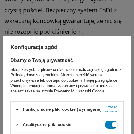
czystą pościel. Bezpieczny system EnFit z
wkręcaną końcówką gwarantuje, że nic się
nie rozepnie pod ciśnieniem.
Aby sprzęt różnych producentów pasował do
Konfiguracja zgód
siebie idealnie, przygotowaliśmy również
Dbamy o Twoją prywatność
niezbędne łączniki i adaptery, dzięki którym
Sklep korzysta z plików cookie w celu realizacji usług zgodnie z
Polityką dotyczącą cookies
. Możesz określić warunki
zepniesz wszystko w jeden, całkowicie
przechowywania lub dostępu do cookie w Twojej przeglądarce.
Więcej informacji na temat warunków i prywatności można
szczelny układ.
znaleźć także na stronie
Prywatność i warunki Google
.
Zawsze
Funkcjonalne pliki cookie (wymagane)
Po co nam ten cały medyczny sprzęt i
aktywne
gotowe diety?
Analityczne pliki cookie