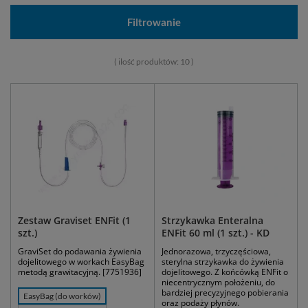
Filtrowanie
( ilość produktów:
10
)
Zestaw Graviset ENFit (1
Strzykawka Enteralna
szt.)
ENFit 60 ml (1 szt.) - KD
GraviSet do podawania żywienia
Jednorazowa, trzyczęściowa,
dojelitowego w workach EasyBag
sterylna strzykawka do żywienia
metodą grawitacyjną. [7751936]
dojelitowego. Z końcówką ENFit o
niecentrycznym położeniu, do
bardziej precyzyjnego pobierania
EasyBag (do worków)
oraz podaży płynów.