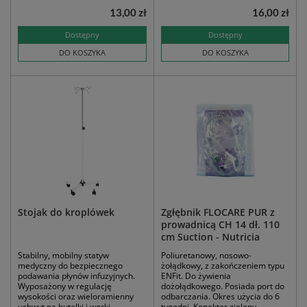
13,00 zł
16,00 zł
Dostępny
Dostępny
DO KOSZYKA
DO KOSZYKA
Stojak do kroplówek
Zgłębnik FLOCARE PUR z
prowadnicą CH 14 dł. 110
cm Suction - Nutricia
Stabilny, mobilny statyw
Poliuretanowy, nosowo-
medyczny do bezpiecznego
żołądkowy, z zakończeniem typu
podawania płynów infuzyjnych.
ENFit. Do żywienia
Wyposażony w regulację
dożołądkowego. Posiada port do
wysokości oraz wieloramienny
odbarczania. Okres użycia do 6
uchwyt na butelki i worki
tygodni. Konektor zielony.