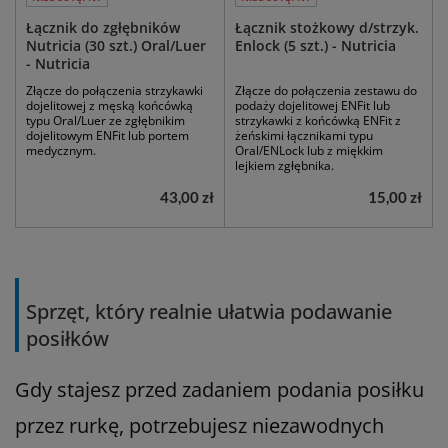
Łącznik do zgłębników
Łącznik stożkowy d/strzyk.
Nutricia (30 szt.) Oral/Luer
Enlock (5 szt.) - Nutricia
- Nutricia
Złącze do połączenia strzykawki
Złącze do połączenia zestawu do
dojelitowej z męską końcówką
podaży dojelitowej ENFit lub
typu Oral/Luer ze zgłębnikim
strzykawki z końcówką ENFit z
dojelitowym ENFit lub portem
żeńskimi łącznikami typu
medycznym.
Oral/ENLock lub z miękkim
lejkiem zgłębnika.
43,00 zł
15,00 zł
Sprzęt, który realnie ułatwia podawanie
posiłków
Gdy stajesz przed zadaniem podania posiłku
przez rurkę, potrzebujesz niezawodnych