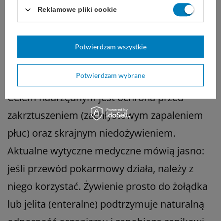
Dla Twojego bliskiego przejście na karmienie
Reklamowe pliki cookie
przez zgłębnik to trudny moment. Z jego
perspektywy to utrata smaku, radości z
Potwierdzam wszystkie
jedzenia i poczucia normalności. Po co więc
to robimy?
Potwierdzam wybrane
Celem nadrzędnym jest ochrona przed
zakrztuszeniem (zachłystowym zapaleniem
płuc) oraz skrajnym niedożywieniem.
Aktualne wytyczne medyczne mówią jasno:
jeśli przewód pokarmowy działa, należy z
niego korzystać. Żywienie prosto do żołądka
lub jelita (enteralne) podtrzymuje naturalną