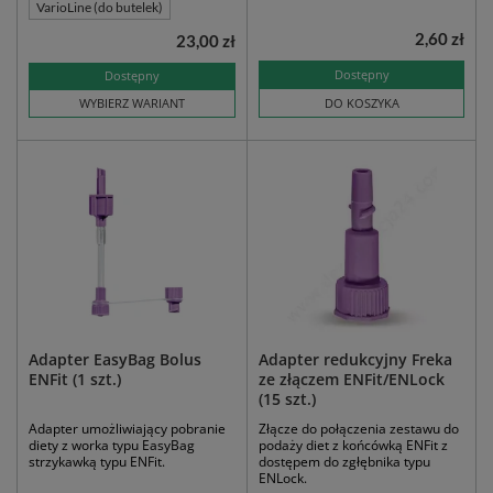
VarioLine (do butelek)
2,60 zł
23,00 zł
Dostępny
Dostępny
WYBIERZ WARIANT
DO KOSZYKA
Adapter EasyBag Bolus
Adapter redukcyjny Freka
ENFit (1 szt.)
ze złączem ENFit/ENLock
(15 szt.)
Adapter umożliwiający pobranie
Złącze do połączenia zestawu do
diety z worka typu EasyBag
podaży diet z końcówką ENFit z
strzykawką typu ENFit.
dostępem do zgłębnika typu
ENLock.