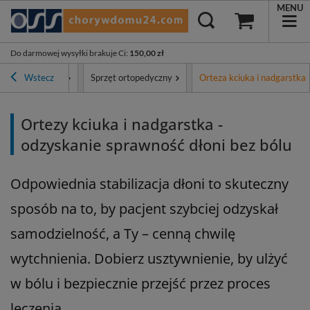
MENU
Do darmowej wysyłki brakuje Ci
:
150,00 zł
a i rehabilitacja
Wstecz
Sprzęt ortopedyczny
Orteza kciuka i nadgarstka
Ortezy kciuka i nadgarstka -
odzyskanie sprawność dłoni bez bólu
Odpowiednia stabilizacja dłoni to skuteczny
sposób na to, by pacjent szybciej odzyskał
samodzielność, a Ty – cenną chwilę
wytchnienia. Dobierz usztywnienie, by ulżyć
w bólu i bezpiecznie przejść przez proces
leczenia.