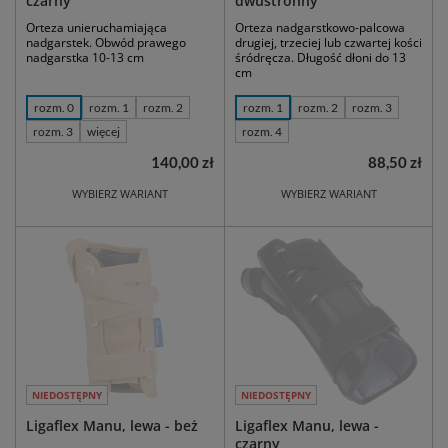
czarny
dwustronny
Orteza unieruchamiająca
Orteza nadgarstkowo-palcowa
nadgarstek. Obwód prawego
drugiej, trzeciej lub czwartej kości
nadgarstka 10-13 cm
śródręcza. Długość dłoni do 13
cm
rozm. 0
rozm. 1
rozm. 2
rozm. 1
rozm. 2
rozm. 3
rozm. 3
więcej
rozm. 4
140,00 zł
88,50 zł
WYBIERZ WARIANT
WYBIERZ WARIANT
NIEDOSTĘPNY
NIEDOSTĘPNY
Ligaflex Manu, lewa - beż
Ligaflex Manu, lewa -
czarny