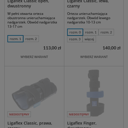
Ligaflex Classic open,
Ligaflex Classic, lewa,
dwustronny
czarny
W pełni otwarta orteza
Orteza unieruchamiająca
obustronna unieruchamiająca
nadgarstek. Obwód lewego
nadgarstek. Obwód nadgarstka
nadgarstka 10-13 cm
13-17 cm
rozm. 0
rozm. 1
rozm. 2
rozm. 1
rozm. 2
rozm. 3
więcej
113,00 zł
140,00 zł
WYBIERZ WARIANT
WYBIERZ WARIANT
NIEDOSTĘPNY
NIEDOSTĘPNY
Ligaflex Classic, prawa,
Ligaflex Finger,