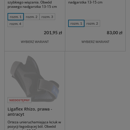
szybkiego wiązania. Obwód
nadgarstka 13-15 cm
prawego nadgarstka 13-15 cm
rozm. 1
rozm. 2
rozm. 3
rozm. 1
rozm. 2
rozm. 4
201,95 zł
83,00 zł
WYBIERZ WARIANT
WYBIERZ WARIANT
NIEDOSTĘPNY
Ligaflex Rhizo, prawa -
antracyt
Orteza unieruchamiająca kciuk w
pozycji łagodzącej ból. Obwód