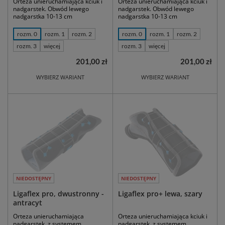
Orteza unieruchamiająca kciuk i
Orteza unieruchamiająca kciuk i
nadgarstek. Obwód lewego
nadgarstek. Obwód lewego
nadgarstka 10-13 cm
nadgarstka 10-13 cm
rozm. 0
rozm. 1
rozm. 2
rozm. 0
rozm. 1
rozm. 2
rozm. 3
więcej
rozm. 3
więcej
201,00 zł
201,00 zł
WYBIERZ WARIANT
WYBIERZ WARIANT
NIEDOSTĘPNY
NIEDOSTĘPNY
Ligaflex pro, dwustronny -
Ligaflex pro+ lewa, szary
antracyt
Orteza unieruchamiająca
Orteza unieruchamiająca kciuk i
nadgarstek, z systemem
nadgarstek, z systemem