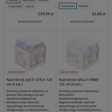
Wanilia
Neutralny
Morela
Truskawka
Wanilia
Czekolada
więcej
139,99 zł
61,00 zł
WYBIERZ WARIANT
WYBIERZ WARIANT
NIEDOSTĘPNY
NIEDOSTĘPNY
Nutridrink JUICE STYLE 125
Nutridrink MULTI FIBRE
ml (4 szt.)
125 ml (4 szt.)
Doustny preparat odżywczy w
Doustny preparat odżywczy z
postaci klarownego syropu -
błonnikiem -
wysokoenergetyczna,
wysokoenergetyczna,
beztłuszczowa żywność
bogatoresztkowa żywność
specjalnego przeznaczenia
specjalnego przeznaczenia
medycznego w niedożywieniu i
medycznego w niedożywieniu i