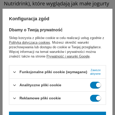
Nutridrink), które wyglądają jak małe jogurty
lub szejki. Nie są to jednak zwykłe napoje. To
Konfiguracja zgód
pełnowartościowe, mocno skondensowane
Dbamy o Twoją prywatność
posiłki zamknięte w małej butelce.
Sklep korzysta z plików cookie w celu realizacji usług zgodnie z
Polityką dotyczącą cookies
. Możesz określić warunki
Dla osób, które drastycznie tracą na wadze i
przechowywania lub dostępu do cookie w Twojej przeglądarce.
Więcej informacji na temat warunków i prywatności można
nie mają apetytu, świetnie sprawdzają się
znaleźć także na stronie
Prywatność i warunki Google
.
preparaty wysokoenergetyczne. W
Zawsze
niewielkiej objętości dostarczają mnóstwo
Funkcjonalne pliki cookie (wymagane)
aktywne
kalorii, dając choremu zastrzyk energii do
Analityczne pliki cookie
działania. Z kolei pacjenci onkologiczni, po
Reklamowe pliki cookie
operacjach lub zmagający się z trudno
gojącymi się ranami, potrzebują