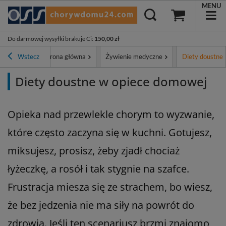
MENU
Do darmowej wysyłki brakuje Ci
:
150,00 zł
Wstecz
Strona główna
Żywienie medyczne
Diety doustne
Diety doustne w opiece domowej
Opieka nad przewlekle chorym to wyzwanie,
które często zaczyna się w kuchni. Gotujesz,
miksujesz, prosisz, żeby zjadł chociaż
łyżeczkę, a rosół i tak stygnie na szafce.
Frustracja miesza się ze strachem, bo wiesz,
że bez jedzenia nie ma siły na powrót do
zdrowia. Jeśli ten scenariusz brzmi znajomo,