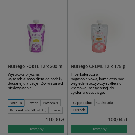
Nutrego FORTE 12 x 200 ml
Nutrego CREME 12 x 175 g
Wysokokaloryczna,
Hiperkaloryczna,
wysokobiałkowa dieta do podaży
bogatobiałkowa, kompletna pod
doustnej dla pacjentów w stanach
względem odżywczym, dieta o
niedożywienia.
kremowej konsystencji do
żywienia doustnego.
Cappuccino
Czekolada
Wanilia
Orzech
Poziomka
Orzech
Poziomka (krótka data)
więcej
110,00 zł
100,04 zł
Dostępny
Dostępny