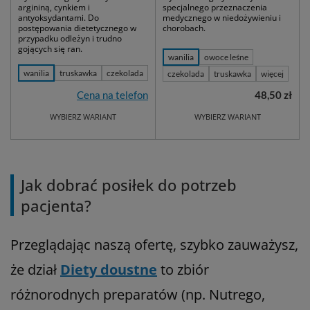
argininą, cynkiem i
specjalnego przeznaczenia
antyoksydantami. Do
medycznego w niedożywieniu i
postępowania dietetycznego w
chorobach.
przypadku odleżyn i trudno
gojących się ran.
wanilia
owoce leśne
wanilia
truskawka
czekolada
czekolada
truskawka
więcej
Cena na telefon
48,50 zł
WYBIERZ WARIANT
WYBIERZ WARIANT
Jak dobrać posiłek do potrzeb
pacjenta?
Przeglądając naszą ofertę, szybko zauważysz,
że dział
Diety doustne
to zbiór
różnorodnych preparatów (np. Nutrego,