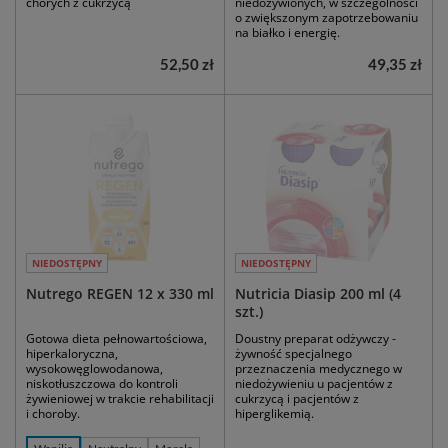
chorych z cukrzycą
niedożywionych, w szczególności
o zwiększonym zapotrzebowaniu
na białko i energię.
52,50 zł
49,35 zł
NIEDOSTĘPNY
NIEDOSTĘPNY
Nutrego REGEN 12 x 330 ml
Nutricia Diasip 200 ml (4
szt.)
Gotowa dieta pełnowartościowa,
Doustny preparat odżywczy -
hiperkaloryczna,
żywność specjalnego
wysokowęglowodanowa,
przeznaczenia medycznego w
niskotłuszczowa do kontroli
niedożywieniu u pacjentów z
żywieniowej w trakcie rehabilitacji
cukrzycą i pacjentów z
i choroby.
hiperglikemią.