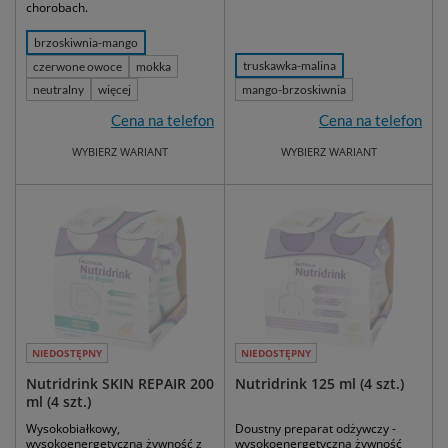
chorobach.
brzoskiwnia-mango
truskawka-malina
czerwone owoce
mokka
neutralny
więcej
mango-brzoskiwnia
Cena na telefon
Cena na telefon
WYBIERZ WARIANT
WYBIERZ WARIANT
NIEDOSTĘPNY
NIEDOSTĘPNY
Nutridrink SKIN REPAIR 200
Nutridrink 125 ml (4 szt.)
ml (4 szt.)
Wysokobiałkowy,
Doustny preparat odżywczy -
wysokoenergetyczna żywność z
wysokoenergetyczna żywność