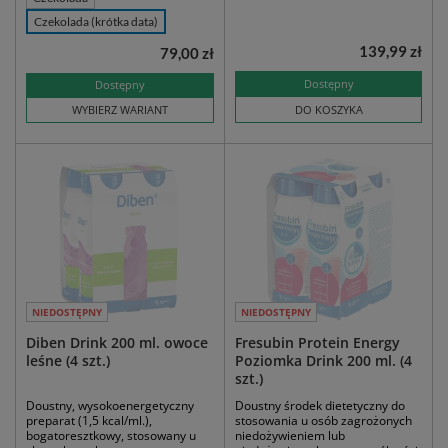
Czekolada (krótka data)
139,99 zł
79,00 zł
Dostępny
Dostępny
WYBIERZ WARIANT
DO KOSZYKA
NIEDOSTĘPNY
NIEDOSTĘPNY
Diben Drink 200 ml. owoce
Fresubin Protein Energy
leśne (4 szt.)
Poziomka Drink 200 ml. (4
szt.)
Doustny, wysokoenergetyczny
Doustny środek dietetyczny do
preparat (1,5 kcal/ml.),
stosowania u osób zagrożonych
bogatoresztkowy, stosowany u
niedożywieniem lub