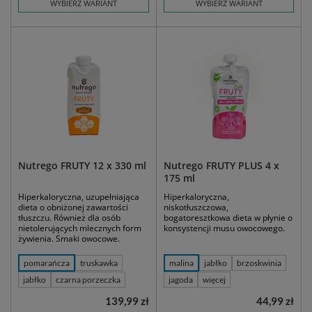
WYBIERZ WARIANT
WYBIERZ WARIANT
Nutrego FRUTY 12 x 330 ml
Nutrego FRUTY PLUS 4 x
175 ml
Hiperkaloryczna, uzupełniająca
Hiperkaloryczna,
dieta o obniżonej zawartości
niskotłuszczowa,
tłuszczu. Również dla osób
bogatoresztkowa dieta w płynie o
nietolerujących mlecznych form
konsystencji musu owocowego.
żywienia. Smaki owocowe.
pomarańcza
truskawka
malina
jabłko
brzoskwinia
jabłko
czarna porzeczka
jagoda
więcej
139,99 zł
44,99 zł