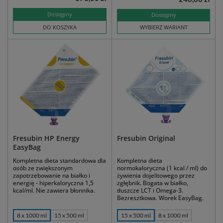
Dostępny
Dostępny
DO KOSZYKA
WYBIERZ WARIANT
Fresubin HP Energy
Fresubin Original
EasyBag
Kompletna dieta standardowa dla
Kompletna dieta
osób ze zwiększonym
normokaloryczna (1 kcal / ml) do
zapotrzebowanie na białko i
żywienia dojelitowego przez
energię - hiperkaloryczna 1,5
zgłębnik. Bogata w białko,
kcal/ml. Nie zawiera błonnika.
tłuszcze LCT i Omega-3.
Bezresztkowa. Worek EasyBag.
8 x 1000 ml
15 x 500 ml
15 x 500 ml
8 x 1000 ml