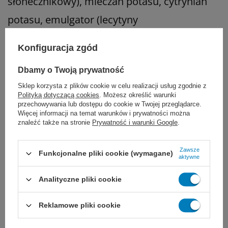
słonecznikowy), mleczan potasu, cytrynian
potasu, emulgator (lecytyny
(lecytyna
sojowa
)),
Konfiguracja zgód
wodorofosforan magnezu, chlorek choliny,
Dbamy o Twoją prywatność
aromat, cytrynian sodu, L-askorbinian sodu,
Sklep korzysta z plików cookie w celu realizacji usług zgodnie z
chlorek sodu, chlorek potasu, mleczan
Polityką dotyczącą cookies
. Możesz określić warunki
przechowywania lub dostępu do cookie w Twojej przeglądarce.
żelaza(II), siarczan cynku, glukonian
Więcej informacji na temat warunków i prywatności można
znaleźć także na stronie
Prywatność i warunki Google
.
miedzi(II), siarczan manganu, nikotynamid,
octan DL-alfa-tokoferylu, D-pantotenian
Zawsze
Funkcjonalne pliki cookie (wymagane)
aktywne
wapnia, cholekalcyferol, chlorowodorek
Analityczne pliki cookie
tiaminy, chlorowodorek pirydoksyny,
ryboflawina, octan retinylu, fluorek sodu,
Reklamowe pliki cookie
chlorek chromu(III), kwas