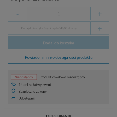
-
+
+
Dodaj do koszyka 6 op. i zapłać 46,08 zł za op.
Dodaj do koszyka
Powiadom mnie o dostępności produktu
Produkt chwilowo niedostępny.
14
dni na łatwy zwrot
Bezpieczne zakupy
Udostępnij
DO POBRANIA