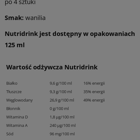
po 4 sztuki
Smak:
wanilia
Nutridrink jest dostępny w opakowaniach
125 ml
Wartość odżywcza Nutridrink
Białko
9,6 g/100 ml
16% energii
Tłuszcze
9,3 g/100 ml
35% energii
Węglowodany
26,9 g/100 ml
49% energii
Błonnik
0 g/100 ml
Witamina D
1,8 μg/100 ml
Witamina A
240 μg/100 ml
Sód
96 mg/100 ml