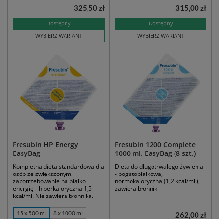
325,50 zł
315,00 zł
Dostępny
Dostępny
WYBIERZ WARIANT
WYBIERZ WARIANT
Fresubin HP Energy
Fresubin 1200 Complete
EasyBag
1000 ml. EasyBag (8 szt.)
Kompletna dieta standardowa dla
Dieta do długotrwałego żywienia
osób ze zwiększonym
- bogatobiałkowa,
zapotrzebowanie na białko i
normokaloryczna (1,2 kcal/ml.),
energię - hiperkaloryczna 1,5
zawiera błonnik
kcal/ml. Nie zawiera błonnika.
15 x 500 ml
8 x 1000 ml
262,00 zł