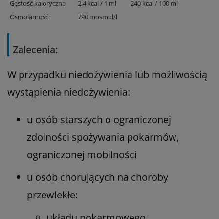
Gęstość kaloryczna
2,4 kcal / 1 ml
240 kcal / 100 ml
Osmolarność:
790 mosmol/l
Zalecenia:
W przypadku niedożywienia lub możliwością
wystąpienia niedożywienia:
u osób starszych o ograniczonej
zdolności spożywania pokarmów,
ograniczonej mobilności
u osób chorujących na choroby
przewlekłe:
układu pokarmowego