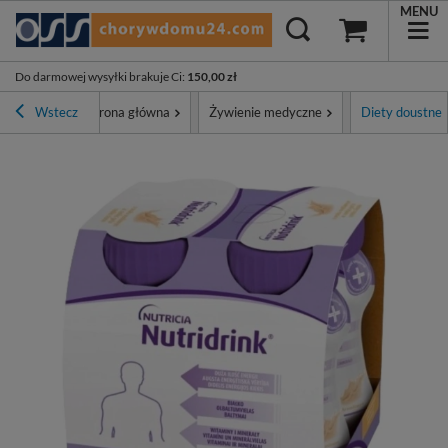
MENU
Do darmowej wysyłki brakuje Ci
:
150,00 zł
Wstecz
Strona główna
Żywienie medyczne
Diety doustne