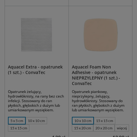
Aquacel Extra - opatrunek
Aquacel Foam Non
(1 szt.) - ConvaTec
Adhesive - opatrunek
NIEPRZYLEPNY (1 szt.) -
ConvaTec
Opatrunek żelujący,
Opatrunek piankowy,
hydrowłóknisty, na rany bez cech
nieprzylepny, żelujący,
infekcji. Stosowany do ran
hydrowłóknisty. Stosowany do
płytkich, głębokich z dużym lub
ran płytkich, głębokich z dużym
umiarkowanym wysiękiem.
lub umiarkowanym wysiękiem.
5 x 5 cm
10 x 10 cm
10 x 10 cm
15 x 15 cm
15 x 15 cm
15 x 20 cm
20 x 20 cm
więcej