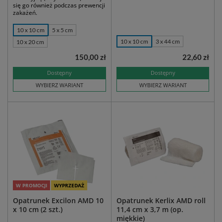
się go również podczas prewencji
zakażeń.
10 x 10 cm
5 x 5 cm
10 x 10 cm
3 x 44 cm
10 x 20 cm
150,00 zł
22,60 zł
Dostępny
Dostępny
WYBIERZ WARIANT
WYBIERZ WARIANT
W PROMOCJI
WYPRZEDAŻ
Opatrunek Excilon AMD 10
Opatrunek Kerlix AMD roll
x 10 cm (2 szt.)
11,4 cm x 3,7 m (op.
miękkie)