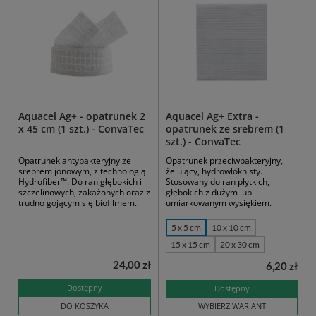
Aquacel Ag+ - opatrunek 2
Aquacel Ag+ Extra -
x 45 cm (1 szt.) - ConvaTec
opatrunek ze srebrem (1
szt.) - ConvaTec
Opatrunek antybakteryjny ze
Opatrunek przeciwbakteryjny,
srebrem jonowym, z technologią
żelujący, hydrowłóknisty.
Hydrofiber™. Do ran głębokich i
Stosowany do ran płytkich,
szczelinowych, zakażonych oraz z
głębokich z dużym lub
trudno gojącym się biofilmem.
umiarkowanym wysiękiem.
5 x 5 cm
10 x 10 cm
15 x 15 cm
20 x 30 cm
24,00 zł
6,20 zł
Dostępny
Dostępny
DO KOSZYKA
WYBIERZ WARIANT