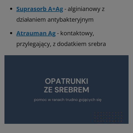
Suprasorb A+Ag
- alginianowy z
działaniem antybakteryjnym
Atrauman Ag
- kontaktowy,
przylegający, z dodatkiem srebra