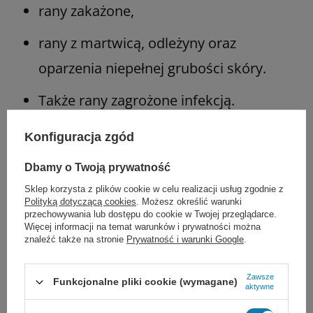
rany zakażone,
rany z martwicą, odleżyny oraz
oparzenia niepełnej grubości skóry.
Także rany zagrożone infekcją.
Konfiguracja zgód
Można je również zakładać na rany
przewlekłe lub rany z krytyczną kolonizacją
Dbamy o Twoją prywatność
bakteryjną.
Sklep korzysta z plików cookie w celu realizacji usług zgodnie z
Polityką dotyczącą cookies
. Możesz określić warunki
przechowywania lub dostępu do cookie w Twojej przeglądarce.
Dobrze sprawdzają się także w miejscach
Więcej informacji na temat warunków i prywatności można
znaleźć także na stronie
Prywatność i warunki Google
.
narażonych na wysięk, np. przy ranach z dużą
ilością płynu, gdzie potrzebny jest opatrunek
Zawsze
Funkcjonalne pliki cookie (wymagane)
aktywne
piankowy, który pochłania wysięk,