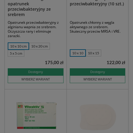
opatrunek
przeciwbakteryjny (10 szt.)
przeciwbakteryjny ze
srebrem
Opatrunek przeciwbakteryjny z
Opatrunek chłonny z węgla
alginianu wapnia ze srebrem.
aktywnego ze srebrem.
Oczyszcza rany i eliminuje
Skuteczny przeciw MRSA i VRE.
zarazki.
10 x 10 cm
10 x 20 cm
10 x 10
10 x 15
5 x 5 cm
175,00 zł
122,00 zł
Dostępny
Dostępny
WYBIERZ WARIANT
WYBIERZ WARIANT