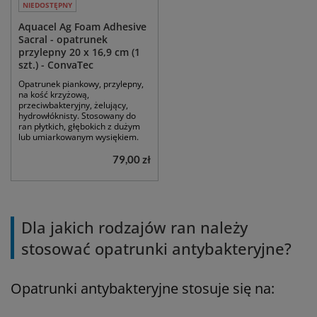
NIEDOSTĘPNY
Aquacel Ag Foam Adhesive
Sacral - opatrunek
przylepny 20 x 16,9 cm (1
szt.) - ConvaTec
Opatrunek piankowy, przylepny,
na kość krzyżową,
przeciwbakteryjny, żelujący,
hydrowłóknisty. Stosowany do
ran płytkich, głębokich z dużym
lub umiarkowanym wysiękiem.
79,00 zł
Dla jakich rodzajów ran należy
stosować opatrunki antybakteryjne?
Opatrunki antybakteryjne stosuje się na: