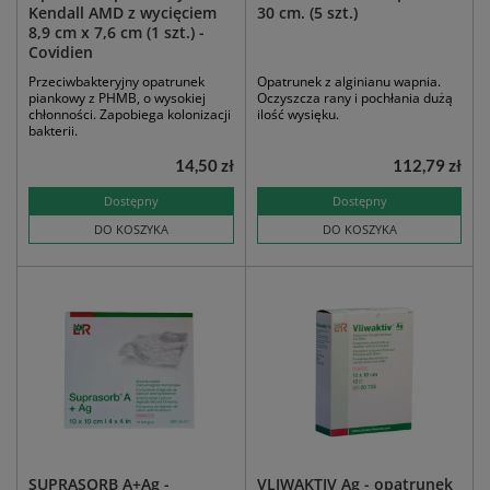
Kendall AMD z wycięciem
30 cm. (5 szt.)
8,9 cm x 7,6 cm (1 szt.) -
Covidien
Przeciwbakteryjny opatrunek
Opatrunek z alginianu wapnia.
piankowy z PHMB, o wysokiej
Oczyszcza rany i pochłania dużą
chłonności. Zapobiega kolonizacji
ilość wysięku.
bakterii.
14,50 zł
112,79 zł
Dostępny
Dostępny
DO KOSZYKA
DO KOSZYKA
SUPRASORB A+Ag -
VLIWAKTIV Ag - opatrunek