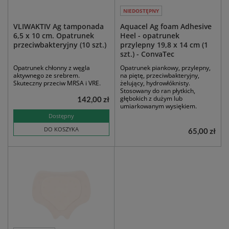
NIEDOSTĘPNY
VLIWAKTIV Ag tamponada
Aquacel Ag foam Adhesive
6,5 x 10 cm. Opatrunek
Heel - opatrunek
przeciwbakteryjny (10 szt.)
przylepny 19,8 x 14 cm (1
szt.) - ConvaTec
Opatrunek chłonny z węgla
Opatrunek piankowy, przylepny,
aktywnego ze srebrem.
na piętę, przeciwbakteryjny,
Skuteczny przeciw MRSA i VRE.
żelujący, hydrowłóknisty.
Stosowany do ran płytkich,
głębokich z dużym lub
142,00 zł
umiarkowanym wysiękiem.
Dostępny
DO KOSZYKA
65,00 zł