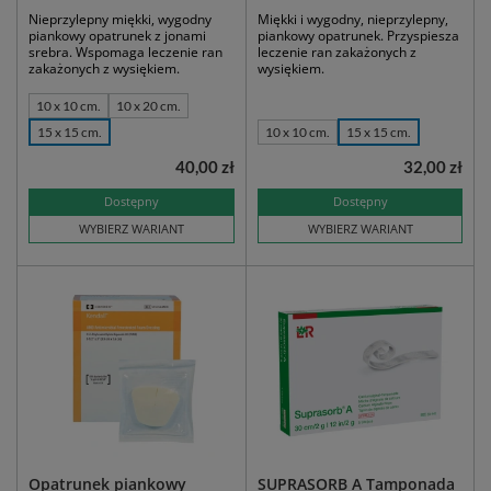
Nieprzylepny miękki, wygodny
Miękki i wygodny, nieprzylepny,
piankowy opatrunek z jonami
piankowy opatrunek. Przyspiesza
srebra. Wspomaga leczenie ran
leczenie ran zakażonych z
zakażonych z wysiękiem.
wysiękiem.
10 x 10 cm.
10 x 20 cm.
15 x 15 cm.
10 x 10 cm.
15 x 15 cm.
40,00 zł
32,00 zł
Dostępny
Dostępny
WYBIERZ WARIANT
WYBIERZ WARIANT
Opatrunek piankowy
SUPRASORB A Tamponada