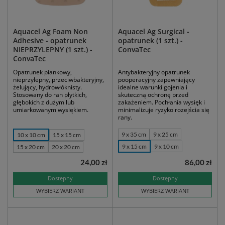
Aquacel Ag Foam Non
Aquacel Ag Surgical -
Adhesive - opatrunek
opatrunek (1 szt.) -
NIEPRZYLEPNY (1 szt.) -
ConvaTec
ConvaTec
Opatrunek piankowy,
Antybakteryjny opatrunek
nieprzylepny, przeciwbakteryjny,
pooperacyjny zapewniający
żelujący, hydrowłóknisty.
idealne warunki gojenia i
Stosowany do ran płytkich,
skuteczną ochronę przed
głębokich z dużym lub
zakażeniem. Pochłania wysięk i
umiarkowanym wysiękiem.
minimalizuje ryzyko rozejścia się
rany.
9 x 35 cm
9 x 25 cm
10 x 10 cm
15 x 15 cm
9 x 15 cm
9 x 10 cm
15 x 20 cm
20 x 20 cm
24,00 zł
86,00 zł
Dostępny
Dostępny
WYBIERZ WARIANT
WYBIERZ WARIANT