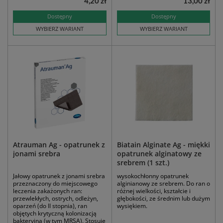
4,20 zł
13,00 zł
Dostępny
Dostępny
WYBIERZ WARIANT
WYBIERZ WARIANT
Atrauman Ag - opatrunek z
Biatain Alginate Ag - miękki
jonami srebra
opatrunek alginatowy ze
srebrem (1 szt.)
Jałowy opatrunek z jonami srebra
wysokochłonny opatrunek
przeznaczony do miejscowego
alginianowy ze srebrem. Do ran o
leczenia zakażonych ran:
różnej wielkości, kształcie i
przewlekłych, ostrych, odleżyn,
głębokości, ze średnim lub dużym
oparzeń (do II stopnia), ran
wysiękiem.
objętych krytyczną kolonizacją
bakteryjną (w tym MRSA). Stosuje