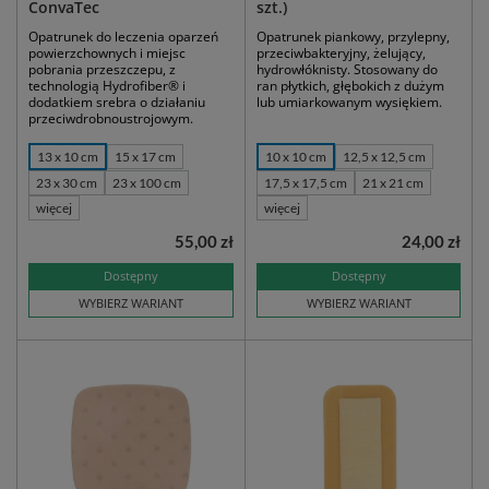
ConvaTec
szt.)
Opatrunek do leczenia oparzeń
Opatrunek piankowy, przylepny,
powierzchownych i miejsc
przeciwbakteryjny, żelujący,
pobrania przeszczepu, z
hydrowłóknisty. Stosowany do
technologią Hydrofiber® i
ran płytkich, głębokich z dużym
dodatkiem srebra o działaniu
lub umiarkowanym wysiękiem.
przeciwdrobnoustrojowym.
13 x 10 cm
15 x 17 cm
10 x 10 cm
12,5 x 12,5 cm
23 x 30 cm
23 x 100 cm
17,5 x 17,5 cm
21 x 21 cm
więcej
więcej
55,00 zł
24,00 zł
Dostępny
Dostępny
WYBIERZ WARIANT
WYBIERZ WARIANT