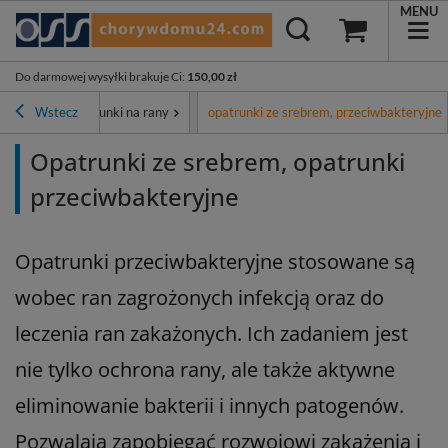
MENU
Do darmowej wysyłki brakuje Ci
:
150,00 zł
e ran
Wstecz
Opatrunki na rany
opatrunki ze srebrem, przeciwbakteryjne
Opatrunki ze srebrem, opatrunki
przeciwbakteryjne
Opatrunki przeciwbakteryjne stosowane są
wobec ran zagrożonych infekcją oraz do
leczenia ran zakażonych. Ich zadaniem jest
nie tylko ochrona rany, ale także aktywne
eliminowanie bakterii i innych patogenów.
Pozwalają zapobiegać rozwojowi zakażenia i