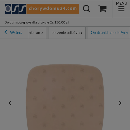
MENU
Do darmowej wysyłki brakuje Ci
:
150,00 zł
Opatrunki i leczenie ran
Wstecz
Leczenie odleżyn
Opatrunki na odleżyny