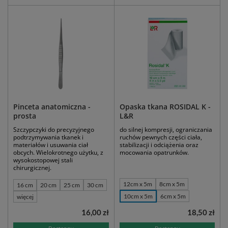
Pinceta anatomiczna -
Opaska tkana ROSIDAL K -
prosta
L&R
Szczypczyki do precyzyjnego
do silnej kompresji, ograniczania
podtrzymywania tkanek i
ruchów pewnych części ciała,
materiałów i usuwania ciał
stabilizacji i odciążenia oraz
obcych. Wielokrotnego użytku, z
mocowania opatrunków.
wysokostopowej stali
chirurgicznej.
12cm x 5m
8cm x 5m
16 cm
20 cm
25 cm
30 cm
10cm x 5m
6cm x 5m
więcej
16,00 zł
18,50 zł