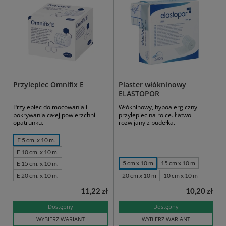
Przylepiec Omnifix E
Plaster włókninowy
ELASTOPOR
Przylepiec do mocowania i
Włókninowy, hypoalergiczny
pokrywania całej powierzchni
przylepiec na rolce. Łatwo
opatrunku.
rozwijany z pudełka.
E 5 cm. x 10 m.
E 10 cm. x 10 m.
5 cm x 10 m
15 cm x 10 m
E 15 cm. x 10 m.
E 20 cm. x 10 m.
20 cm x 10 m
10 cm x 10 m
11,22 zł
10,20 zł
Dostępny
Dostępny
WYBIERZ WARIANT
WYBIERZ WARIANT