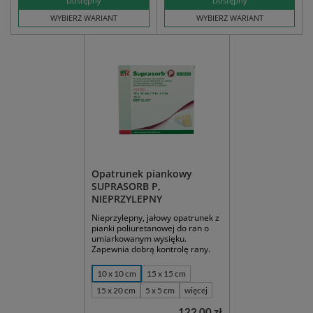
Dostępny
Dostępny
WYBIERZ WARIANT
WYBIERZ WARIANT
Opatrunek piankowy
SUPRASORB P,
NIEPRZYLEPNY
Nieprzylepny, jałowy opatrunek z
pianki poliuretanowej do ran o
umiarkowanym wysięku.
Zapewnia dobrą kontrolę rany.
10 x 10 cm
15 x 15 cm
15 x 20 cm
5 x 5 cm
więcej
122,00 zł