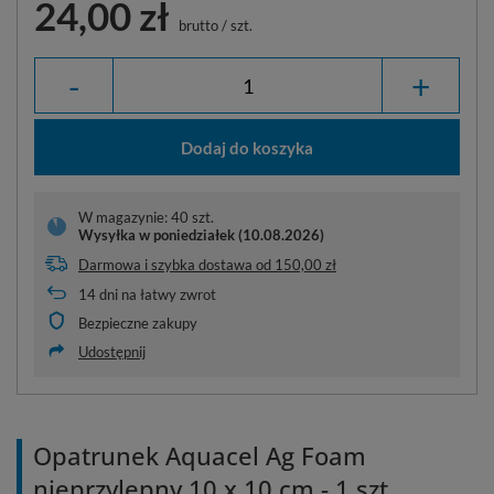
24,00 zł
brutto
/
szt.
-
+
Dodaj do koszyka
W magazynie: 40 szt.
Wysyłka
w poniedziałek (10.08.2026)
Darmowa i szybka dostawa
od
150,00 zł
14
dni na łatwy zwrot
Bezpieczne zakupy
Udostępnij
Opatrunek Aquacel Ag Foam
nieprzylepny 10 x 10 cm - 1 szt.