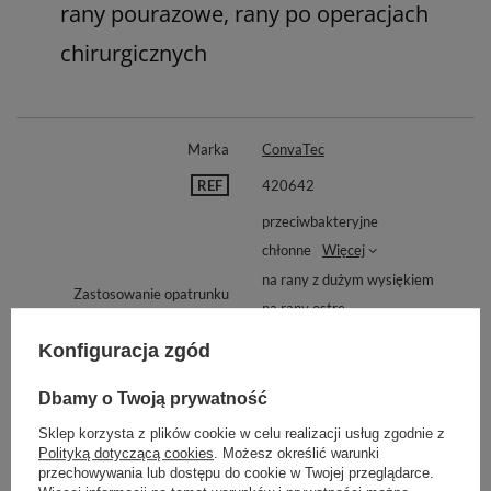
rany pourazowe, rany po operacjach
chirurgicznych
Marka
ConvaTec
REF
420642
przeciwbakteryjne
chłonne
Więcej
na rany z dużym wysiękiem
Zastosowanie opatrunku
na rany ostre
na trudno gojące się rany
Konfiguracja zgód
na rany cukrzycowe
Dbamy o Twoją prywatność
Zobacz podobne:
Sklep korzysta z plików cookie w celu realizacji usług zgodnie z
Polityką dotyczącą cookies
. Możesz określić warunki
przechowywania lub dostępu do cookie w Twojej przeglądarce.