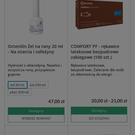
Octenilin Żel na rany 20 ml
COMFORT PF - rękawice
- Na otarcia i odleżyny
lateksowe bezpudrowe
zabiegowe (100 szt.)
Hydrożel z oktenidyną. Nawilża i
Rękawice lateksowe,
oczyszcza rany, przyspiesza
bezpudrowe. Zalecane dla osób
gojenie.
ze skłonnością do alergii.
żel 20 ml.
żel 250 ml.
płyn 350 ml.
20,00 zł - 21,00 zł
47,00 zł
Dostępny
Dostępny
WYBIERZ WARIANT
DO KOSZYKA