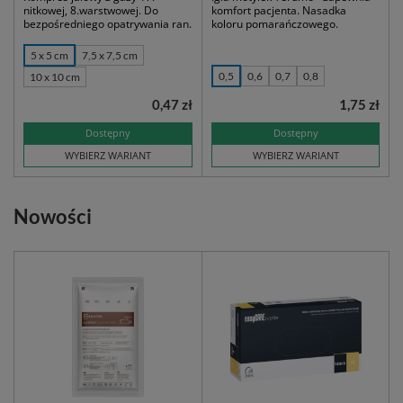
nitkowej, 8.warstwowej. Do
komfort pacjenta. Nasadka
bezpośredniego opatrywania ran.
koloru pomarańczowego.
5 x 5 cm
7,5 x 7,5 cm
0,5
0,6
0,7
0,8
10 x 10 cm
0,47 zł
1,75 zł
Dostępny
Dostępny
WYBIERZ WARIANT
WYBIERZ WARIANT
Nowości