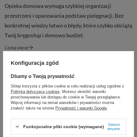
Opieka domowa wymaga szybkiej organizacji
przestrzeni i opanowania podstaw pielęgnacji. Bez
konkretnej wiedzy łatwo o błędy, które szybko obciążą
Twój kręgosłup i domowy budżet.
Czytaj więcej
Konfiguracja zgód
Dbamy o Twoją prywatność
Sklep korzysta z plików cookie w celu realizacji usług zgodnie z
Polityką dotyczącą cookies
. Możesz określić warunki
przechowywania lub dostępu do cookie w Twojej przeglądarce.
Więcej informacji na temat warunków i prywatności można
znaleźć także na stronie
Prywatność i warunki Google
.
Zawsze
Funkcjonalne pliki cookie (wymagane)
aktywne