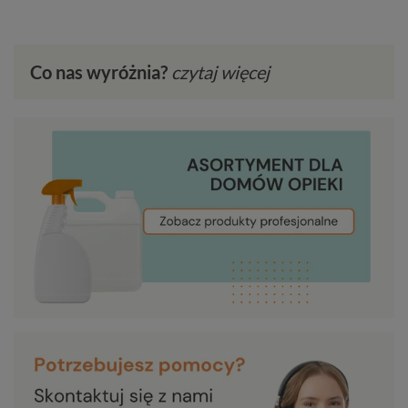
Co nas wyróżnia?
czytaj więcej
Nasza misja:
Wiemy, że w polskiej praktyce dom jest
bardzo ważnym miejscem powrotu do
zdrowia. Naszą misją jest wyposażenie
Cię w wiedzę i sprawdzony sprzęt, które
sprawią, że opieka domowa stanie się
bezpieczniejsza dla pacjenta i fizycznie
lżejsza dla opiekuna. Chcemy, abyś miał
więcej czasu na bycie z bliskimi, a mniej