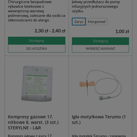
Chirurgiczne bezpudrowe
Jałowy przedłużacz do pomp
rękawice lateksowe z
infuzyjnych jednorazowego
wewnętrzną warstwą
użytku.
polimerową, zalecane dla osób za
skłonnościami do alergii.
Zarys
Margomed
2,30 zł - 2,40 zł
1,00 zł
Dostępny
Dostępny
DO KOSZYKA
WYBIERZ WARIANT
Kompresy gazowe 17.
Igła motylkowa Terumo (1
nitkowe 8. warst. (3 szt.)
szt.)
STERYLNE - L&R
Kompres jałowy z gazy 17.
Igła motylek Terumo - zapewnia