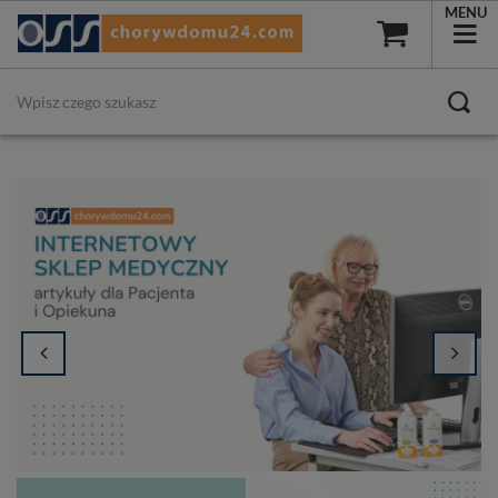
MENU
Do darmowej wysyłki brakuje Ci
:
150,00 zł