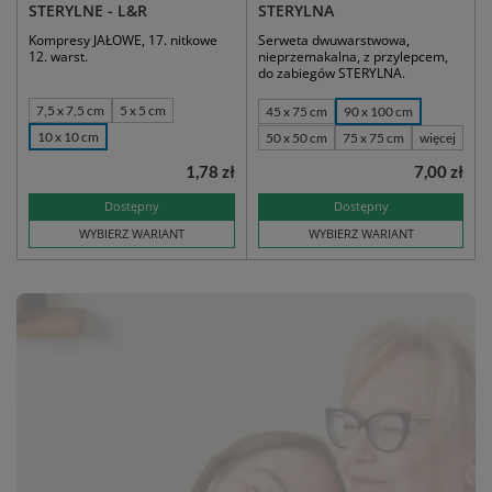
STERYLNE - L&R
STERYLNA
Kompresy JAŁOWE, 17. nitkowe
Serweta dwuwarstwowa,
12. warst.
nieprzemakalna, z przylepcem,
do zabiegów STERYLNA.
7,5 x 7,5 cm
5 x 5 cm
45 x 75 cm
90 x 100 cm
10 x 10 cm
50 x 50 cm
75 x 75 cm
więcej
1,78 zł
7,00 zł
Dostępny
Dostępny
WYBIERZ WARIANT
WYBIERZ WARIANT