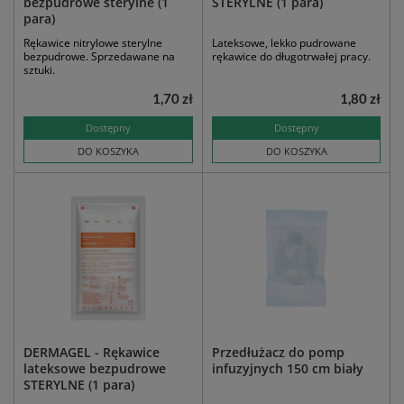
bezpudrowe sterylne (1
STERYLNE (1 para)
para)
Rękawice nitrylowe sterylne
Lateksowe, lekko pudrowane
bezpudrowe. Sprzedawane na
rękawice do długotrwałej pracy.
sztuki.
1,70 zł
1,80 zł
Dostępny
Dostępny
DO KOSZYKA
DO KOSZYKA
DERMAGEL - Rękawice
Przedłużacz do pomp
lateksowe bezpudrowe
infuzyjnych 150 cm biały
STERYLNE (1 para)