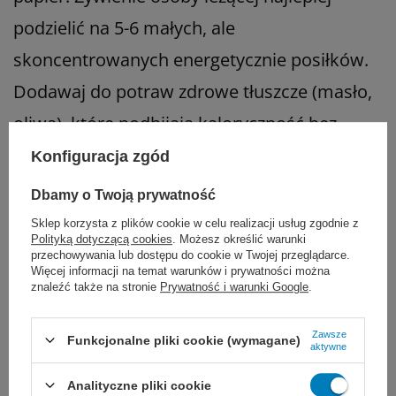
podzielić na 5-6 małych, ale
skoncentrowanych energetycznie posiłków.
Dodawaj do potraw zdrowe tłuszcze (masło,
oliwa), które podbijają kaloryczność bez
zwiększania objętości jedzenia.
Konfiguracja zgód
Dbamy o Twoją prywatność
Sklep korzysta z plików cookie w celu realizacji usług zgodnie z
Polityką dotyczącą cookies
. Możesz określić warunki
przechowywania lub dostępu do cookie w Twojej przeglądarce.
Więcej informacji na temat warunków i prywatności można
znaleźć także na stronie
Prywatność i warunki Google
.
Zawsze
Funkcjonalne pliki cookie (wymagane)
aktywne
Analityczne pliki cookie