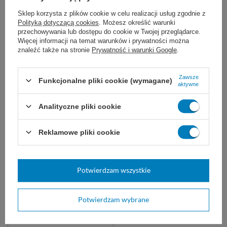
Maska FFP2 (10 szt.)
Maska FFP2 (30 szt.)
Sklep korzysta z plików cookie w celu realizacji usług zgodnie z
Polityką dotyczącą cookies
. Możesz określić warunki
sprzęt ochrony układu
sprzęt ochrony układu
oddechowego
oddechowego
przechowywania lub dostępu do cookie w Twojej przeglądarce.
Więcej informacji na temat warunków i prywatności można
14,76 zł
znaleźć także na stronie
Prywatność i warunki Google
.
Dostępny
DO KOSZYKA
Zawsze
24,99 zł
Funkcjonalne pliki cookie (wymagane)
aktywne
Analityczne pliki cookie
Reklamowe pliki cookie
Potwierdzam wszystkie
NIEDOSTĘPNY
Półprzyłbica ochronna na
Potwierdzam wybrane
brodę
Osłona do ochrony nosa i ust.