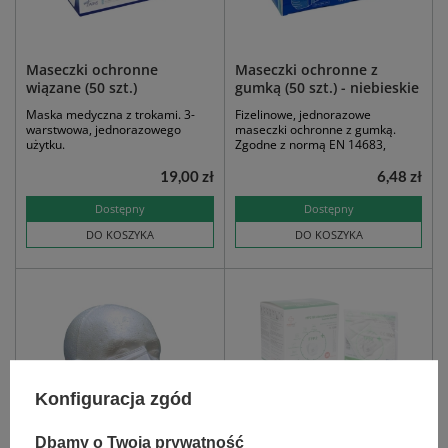
Maseczki ochronne
Maseczki ochronne z
wiązane (50 szt.)
gumką (50 szt.) - niebieskie
Maska medyczna z trokami. 3-
Fizelinowe, jednorazowe
warstwowa, jednorazowego
maseczki ochronne z gumką.
użytku.
Zgodne z normą EN 14683,
19,00 zł
6,48 zł
Dostępny
Dostępny
DO KOSZYKA
DO KOSZYKA
Konfiguracja zgód
NIEDOSTĘPNY
Dbamy o Twoją prywatność