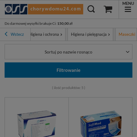
MENU
Do darmowej wysyłki brakuje Ci
:
150,00 zł
na główna
Wstecz
Higiena i ochrona
Higiena i pielęgnacja
Maseczki
Sortuj po nazwie rosnąco
Filtrowanie
( ilość produktów:
5
)