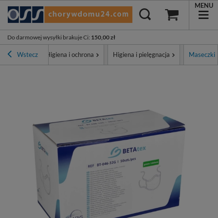
MENU
Do darmowej wysyłki brakuje Ci
:
150,00 zł
na główna
Wstecz
Higiena i ochrona
Higiena i pielęgnacja
Maseczki