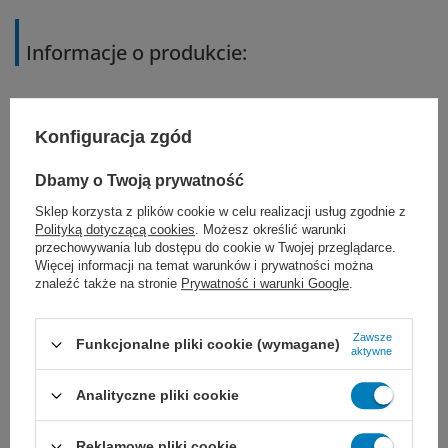
Informacje o produkcie:
niesterylne
Konfiguracja zgód
jednorazowe
Dbamy o Twoją prywatność
3 warstwy
Sklep korzysta z plików cookie w celu realizacji usług zgodnie z
Polityką dotyczącą cookies
. Możesz określić warunki
filtracja bakteryjna
BFE ≥ 98%
przechowywania lub dostępu do cookie w Twojej przeglądarce.
Więcej informacji na temat warunków i prywatności można
znaleźć także na stronie
Prywatność i warunki Google
.
wymiary: 175 x 95 mm
troki 40 cm
Zawsze
Funkcjonalne pliki cookie (wymagane)
aktywne
kolor zielony
Analityczne pliki cookie
opakowanie 50 szt.
Reklamowe pliki cookie