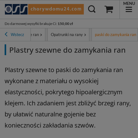
MENU
Do darmowej wysyłki brakuje Ci
:
150,00 zł
patrunki i leczenie ran
Wstecz
Opatrunki na rany
paski do zamykania ran
Plastry szewne do zamykania ran
Plastry szewne to paski do zamykania ran
wykonane z materiału o wysokiej
elastyczności, pokrytego hipoalergicznym
klejem. Ich zadaniem jest zbliżyć brzegi rany,
by ułatwić naturalne gojenie bez
konieczności zakładania szwów.