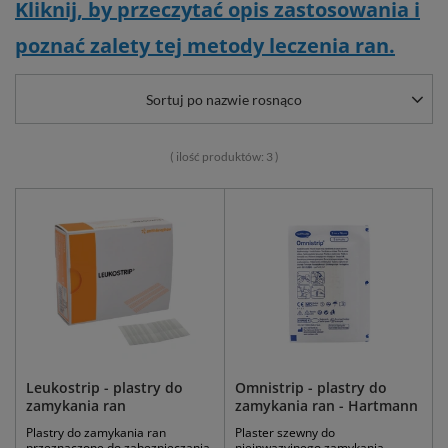
Kliknij, by przeczytać opis zastosowania i
poznać zalety tej metody leczenia ran.
Sortuj po nazwie rosnąco
( ilość produktów:
3
)
Leukostrip - plastry do
Omnistrip - plastry do
zamykania ran
zamykania ran - Hartmann
Plastry do zamykania ran
Plaster szewny do
przeznaczone do zabezpieczania
nieinwazyjnego zamykania