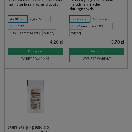
i zamykania ran różnej długości.
małych ran i nacięć
chirurgicznych.
4 x 38 mm
6,4 x 76 mm
3 x 76 mm.
6 x 38 mm.
6,4 x 102 mm
6 x 76 mm.
6 x 101 mm.
13 x 102 mm (4 szt.)
więcej
więcej
4,20 zł
3,70 zł
Dostępny
Dostępny
WYBIERZ WARIANT
WYBIERZ WARIANT
Steri-Strip - paski do