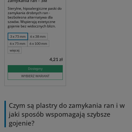
zamykania ran - 3M
Sterylne, hipoalergiczne paski do
zamykania drobnych ran -
bezbolesna alternatywa dla
szwów. Wspierają estetyczne
gojenie bez widocznych blizn.
3 x 75 mm
6 x 38 mm
6 x 75 mm
6 x 100 mm
więcej
4,21 zł
Dostępny
WYBIERZ WARIANT
Czym są plastry do zamykania ran i w
jaki sposób wspomagają szybsze
gojenie?