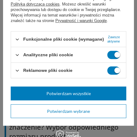
personelem medycznym. Dzięki elastycznym
Polityką dotyczącą cookies
. Możesz określić warunki
przechowywania lub dostępu do cookie w Twojej przeglądarce.
paskom, plastry i przylepce dobrze
Więcej informacji na temat warunków i prywatności można
znaleźć także na stronie
Prywatność i warunki Google
.
dopasowują się do ciała i nie krępują ruchów.
Zawsze
Funkcjonalne pliki cookie (wymagane)
aktywne
Analityczne pliki cookie
Reklamowe pliki cookie
Potwierdzam wszystkie
Potwierdzam wybrane
Dlaczego milimetry (mm) mają
znaczenie? Wybór odpowiedniego
rozmiaru produktu.