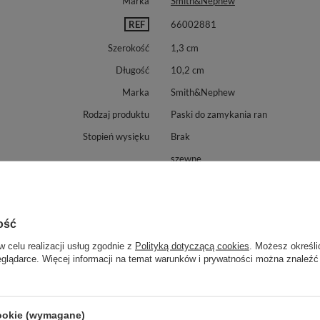
Marka
Smith&Nephew
REF
66002881
Szerokość
1,3 cm
Długość
10,2 cm
Marka
Smith&Nephew
Rodzaj produktu
Paski do zamykania ran
Stopień wysięku
Brak
szewne
Zastosowanie opatrunku
na rany ostre
kontaktowe
ość
w celu realizacji usług zgodnie z
Polityką dotyczącą cookies
. Możesz określi
eglądarce. Więcej informacji na temat warunków i prywatności można znaleźć
cookie (wymagane)