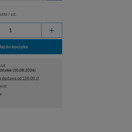
utto
/
szt.
+
aj do koszyka
szt.
działek (10.08.2026)
a dostawa
od
150,00 zł
wrot
y