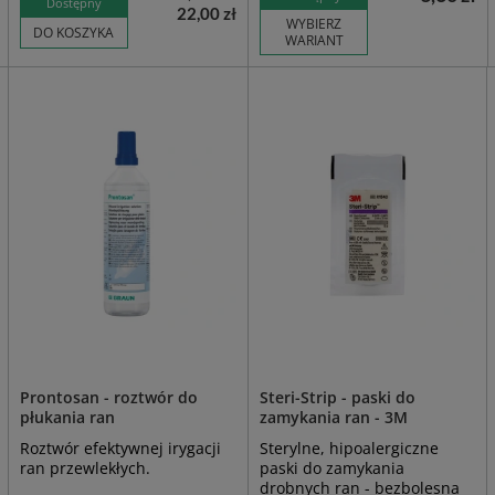
Dostępny
22,00 zł
WYBIERZ
DO KOSZYKA
WARIANT
Prontosan - roztwór do
Steri-Strip - paski do
płukania ran
zamykania ran - 3M
Roztwór efektywnej irygacji
Sterylne, hipoalergiczne
ran przewlekłych.
paski do zamykania
drobnych ran - bezbolesna