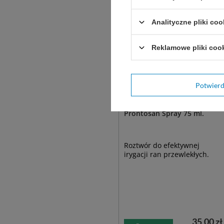
Analityczne pliki coo
Reklamowe pliki coo
Potwier
Prontosan Spray 75 ml.
Roztwór do efektywnej
irygacji ran przewlekłych.
35,00 zł