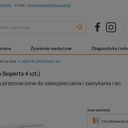
033 596
E-mail:
chorywdomu24@oss.com.pl
chrona
Żywienie medyczne
Diagnostyka i reha
ki na rany
paski do zamykania ran
(koperta 4 szt.)
n przeznaczone do zabezpieczania i zamykania ran
Inne warianty
13 x 102 mm (4 sz