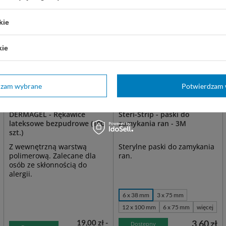
kie
kie
dzam wybrane
Potwierdzam 
DERMAGEL - Rękawice
Steri-Strip - paski do
lateksowe bezpudrowe (100
zamykania ran - 3M
szt.)
Z wewnętrzną warstwą
Sterylne paski do zamykania
polimerową. Zalecane dla
ran.
osób ze skłonnością do
alergii.
6 x 38 mm
3 x 75 mm
12 x 100 mm
6 x 75 mm
więcej
19,00 zł -
3,60 zł
Dostępny