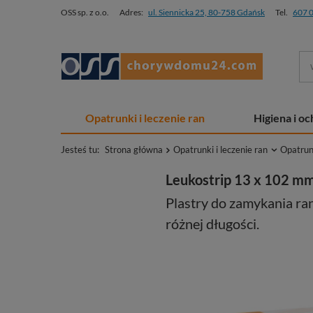
OSS sp. z o.o.
Adres:
ul. Siennicka 25, 80-758 Gdańsk
Tel.
607 
Opatrunki i leczenie ran
Higiena i o
Jesteś tu:
Strona główna
Opatrunki i leczenie ran
Opatrun
Leukostrip 13 x 102 mm 
Plastry do zamykania ra
różnej długości.