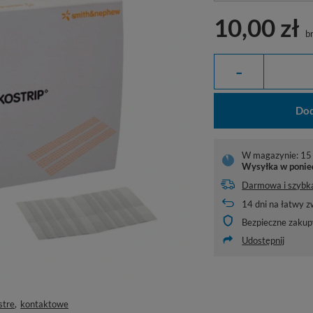
10,00 zł
br
-
Dod
W magazynie: 15 
Wysyłka
w ponie
Darmowa i szybk
14
dni na łatwy z
Bezpieczne zakup
Udostępnij
stre
kontaktowe