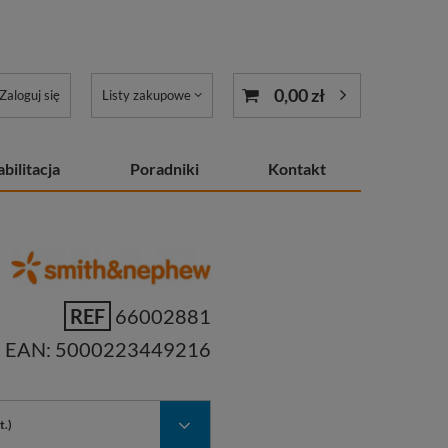
0,00 zł
Zaloguj się
Listy zakupowe
bilitacja
Poradniki
Kontakt
REF
66002881
EAN:
5000223449216
t.)