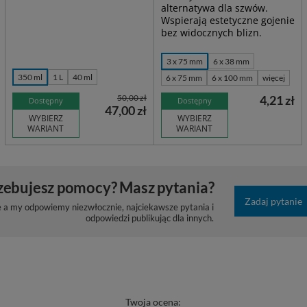
alternatywa dla szwów.
Wspierają estetyczne gojenie
bez widocznych blizn.
3 x 75 mm
6 x 38 mm
350 ml
1 L
40 ml
6 x 75 mm
6 x 100 mm
więcej
50,00 zł
4,21 zł
Dostępny
Dostępny
47,00 zł
WYBIERZ
WYBIERZ
WARIANT
WARIANT
zebujesz pomocy? Masz pytania?
Zadaj pytanie
e a my odpowiemy niezwłocznie, najciekawsze pytania i
odpowiedzi publikując dla innych.
Twoja ocena: