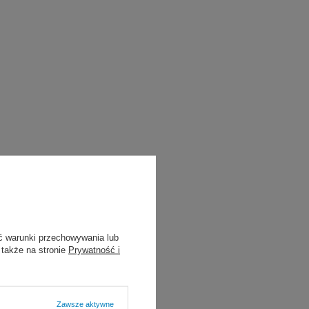
ć warunki przechowywania lub
 także na stronie
Prywatność i
Zawsze aktywne