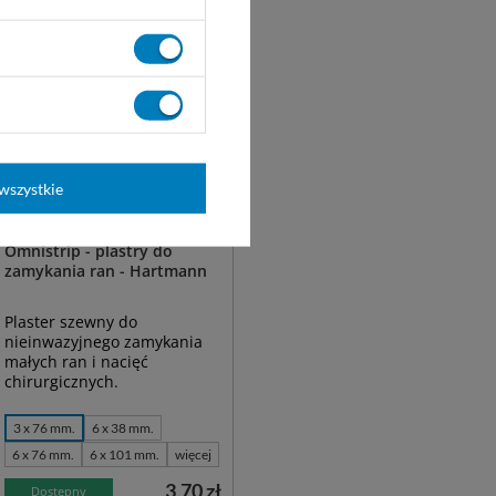
wszystkie
Omnistrip - plastry do
zamykania ran - Hartmann
Plaster szewny do
nieinwazyjnego zamykania
małych ran i nacięć
chirurgicznych.
3 x 76 mm.
6 x 38 mm.
6 x 76 mm.
6 x 101 mm.
więcej
3,70 zł
Dostępny