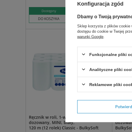
Konfiguracja zgód
84,99 zł
Dostępny
Do
Dbamy o Twoją prywatn
DO KOSZYKA
DO 
Sklep korzysta z plików cookie 
dostępu do cookie w Twojej prz
warunki Google
.
Funkcjonalne pliki 
Analityczne pliki coo
Reklamowe pliki coo
Potwier
Ręcznik w roli, 1-warstwowy, centralnie
Ręcznik 
dozowany, MINI, biały,
dozowany
120 m (12 rolek) Classic - BulkySoft
BulkySof