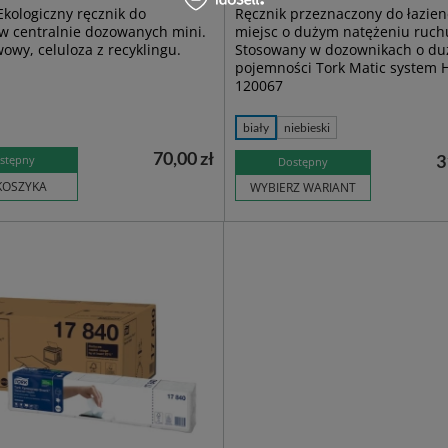
Ekologiczny ręcznik do
Ręcznik przeznaczony do łazien
w centralnie dozowanych mini.
miejsc o dużym natężeniu ruch
owy, celuloza z recyklingu.
Stosowany w dozownikach o du
pojemności Tork Matic system H
120067
biały
niebieski
70,00 zł
3
stępny
Dostępny
KOSZYKA
WYBIERZ WARIANT