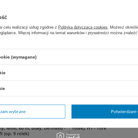
210,00 zł
1
stępny
Dostępny
ość
KOSZYKA
DO KOSZYKA
w celu realizacji usług zgodnie z
Polityką dotyczącą cookies
. Możesz określi
eglądarce. Więcej informacji na temat warunków i prywatności można znaleźć
cookie (wymagane)
kie
kie
dzam wybrane
Potwierdzam 
w roli, 2-warstwowy, centralnie
Ręcznik w roli, miękki, Matic, 1
, MINI, 60 m, biały, De-inked -
rolek), H1 - Tork
t (op. 9 rolek)