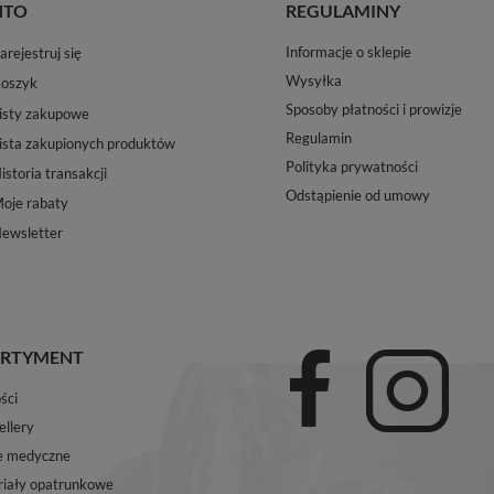
NTO
REGULAMINY
Informacje o sklepie
arejestruj się
Wysyłka
oszyk
Sposoby płatności i prowizje
isty zakupowe
Regulamin
ista zakupionych produktów
Polityka prywatności
istoria transakcji
Odstąpienie od umowy
oje rabaty
ewsletter
RTYMENT
ści
ellery
e medyczne
iały opatrunkowe