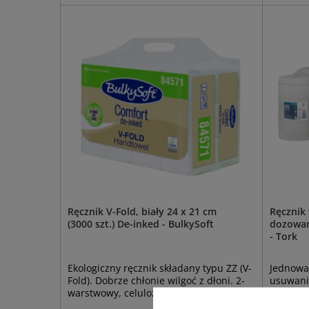
Ręcznik V-Fold, biały 24 x 21 cm
Ręcznik 
(3000 szt.) De-inked - BulkySoft
dozowany
- Tork
Ekologiczny ręcznik składany typu ZZ (V-
Jednowa
Fold). Dobrze chłonie wilgoć z dłoni. 2-
usuwania
warstwowy, celuloza z recyklingu.
wycieran
ref: 100