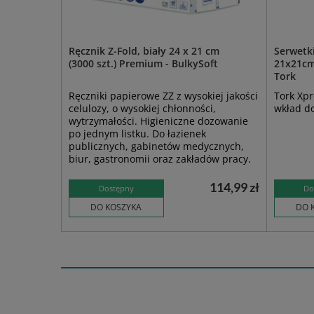
Ręcznik Z-Fold, biały 24 x 21 cm
Serwetki
(3000 szt.) Premium - BulkySoft
21x21cm,
Tork
Ręczniki papierowe ZZ z wysokiej jakości
Tork Xpr
celulozy, o wysokiej chłonności,
wkład d
wytrzymałości. Higieniczne dozowanie
po jednym listku. Do łazienek
publicznych, gabinetów medycznych,
biur, gastronomii oraz zakładów pracy.
114,99 zł
Dostępny
Do
DO KOSZYKA
DO 