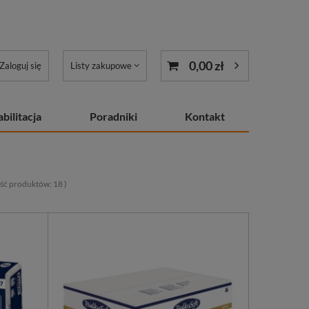
0,00 zł
Zaloguj się
Listy zakupowe
bilitacja
Poradniki
Kontakt
lość produktów:
18
)