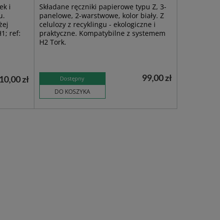
ek i
Składane ręczniki papierowe typu Z, 3-
u.
panelowe, 2-warstwowe, kolor biały. Z
żej
celulozy z recyklingu - ekologiczne i
1; ref:
praktyczne. Kompatybilne z systemem
H2 Tork.
99,00 zł
10,00 zł
Dostępny
DO KOSZYKA