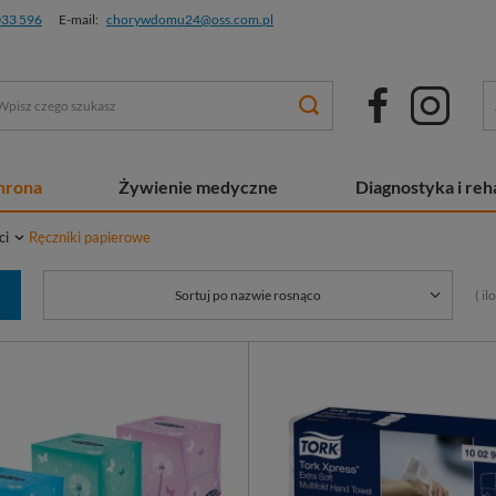
033 596
E-mail:
chorywdomu24@oss.com.pl
chrona
Żywienie medyczne
Diagnostyka i reha
ci
Ręczniki papierowe
( i
Sortuj po nazwie rosnąco