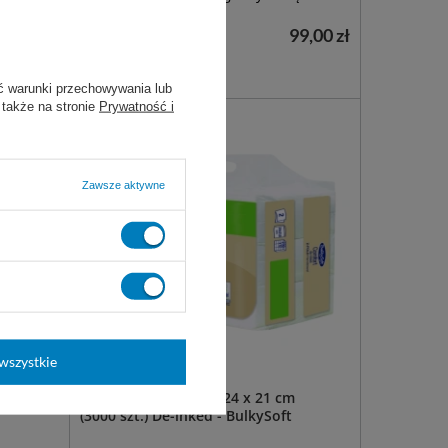
87,00 zł
99,00 zł
Dostępny
DO KOSZYKA
ć warunki przechowywania lub
 także na stronie
Prywatność i
Zawsze aktywne
wszystkie
50 m (6
Ręcznik Z-Fold, biały 24 x 21 cm
(3000 szt.) De-inked - BulkySoft