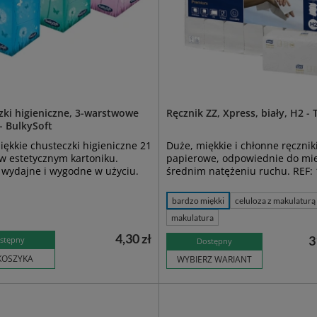
zki higieniczne, 3-warstwowe
Ręcznik ZZ, Xpress, biały, H2 - 
 - BulkySoft
iękkie chusteczki higieniczne 21
Duże, miękkie i chłonne ręcznik
w estetycznym kartoniku.
papierowe, odpowiednie do mie
 wydajne i wygodne w użyciu.
średnim natężeniu ruchu. REF:
bardzo miękki
celuloza z makulaturą
makulatura
4,30 zł
3
stępny
Dostępny
KOSZYKA
WYBIERZ WARIANT