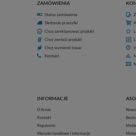
ZAMÓWIENIA
KO
Status zamówienia
Z
Śledzenie przesyłki
K
Chcę zareklamować produkt
L
Chcę zwrócić produkt
L
Chcę wymienić towar
H
Kontakt
M
N
INFORMACJE
ASO
O firmie
Nowo
Kontakt
Bests
Regulamin
Mebl
Warunki handlowe i informacje
Mater