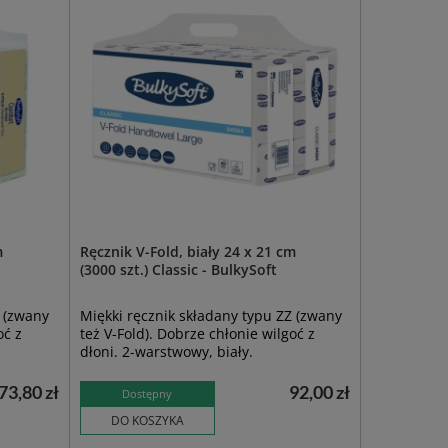
m
Ręcznik V-Fold, biały 24 x 21 cm
(3000 szt.) Classic - BulkySoft
Z (zwany
Miękki ręcznik składany typu ZZ (zwany
oć z
też V-Fold). Dobrze chłonie wilgoć z
dłoni. 2-warstwowy, biały.
73,80 zł
92,00 zł
Dostępny
DO KOSZYKA