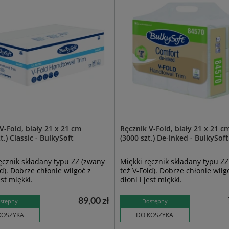
V-Fold, biały 21 x 21 cm
Ręcznik V-Fold, biały 21 x 21 c
t.) Classic - BulkySoft
(3000 szt.) De-inked - BulkySoft
ęcznik składany typu ZZ (zwany
Miękki ręcznik składany typu Z
ld). Dobrze chłonie wilgoć z
też V-Fold). Dobrze chłonie wilg
est miękki.
dłoni i jest miękki.
89,00 zł
stępny
Dostępny
KOSZYKA
DO KOSZYKA