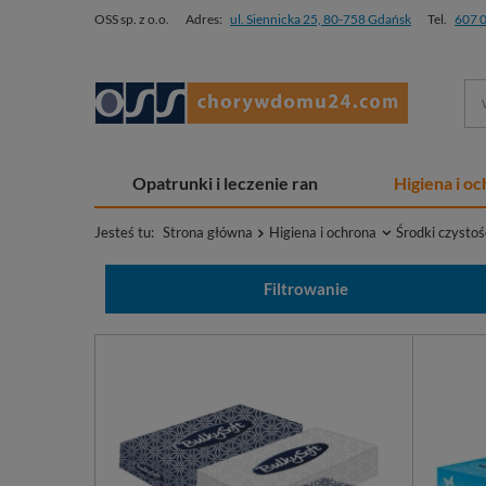
OSS sp. z o.o.
Adres:
ul. Siennicka 25, 80-758 Gdańsk
Tel.
607 
Opatrunki i leczenie ran
Higiena i o
Jesteś tu:
Strona główna
Higiena i ochrona
Środki czystoś
Filtrowanie