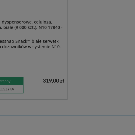
 dyspenserowe, celuloza,
 białe (9 000 szt.), N10 17840 -
essnap Snack™ białe serwetki
o dozowników w systemie N10.
319,00 zł
stępny
KOSZYKA