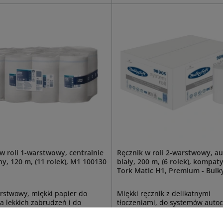
w roli 1-warstwowy, centralnie
Ręcznik w roli 2-warstwowy, au
, 120 m, (11 rolek), M1 100130
biały, 200 m, (6 rolek), kompaty
Tork Matic H1, Premium - Bulk
rstwowy, miękki papier do
Miękki ręcznik z delikatnymi
 lekkich zabrudzeń i do
tłoczeniami, do systemów autoc
ia rąk. Dobrze pochłania wodę.
pasuje do Tork Matic. Każda rol
130
posiada adapter do dozownika.