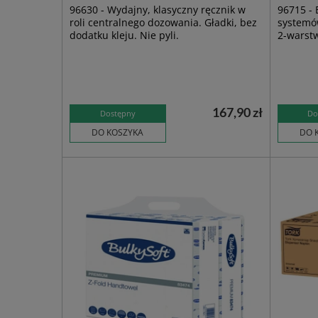
96630 - Wydajny, klasyczny ręcznik w
96715 - 
roli centralnego dozowania. Gładki, bez
systemó
dodatku kleju. Nie pyli.
2-warstw
167,90 zł
Dostępny
Do
DO KOSZYKA
DO 