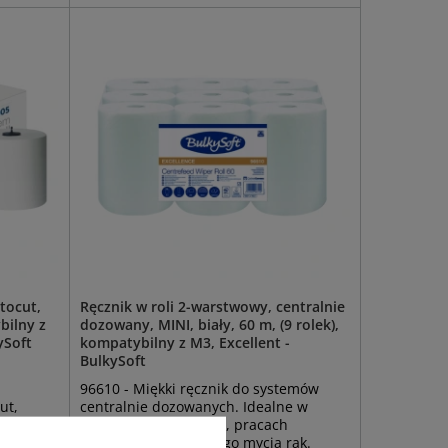
tocut,
Ręcznik w roli 2-warstwowy, centralnie
bilny z
dozowany, MINI, biały, 60 m, (9 rolek),
ySoft
kompatybilny z M3, Excellent -
BulkySoft
96610 - Miękki ręcznik do systemów
ut,
centralnie dozowanych. Idealne w
ka
gastronomii, hotelach, pracach
wymagających częstego mycia rąk.