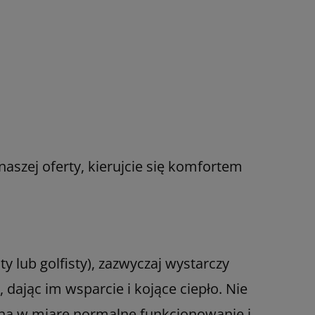
aszej oferty, kierujcie się komfortem
y lub golfisty), zazwyczaj wystarczy
dając im wsparcie i kojące ciepło. Nie
c na w miarę normalne funkcjonowanie i