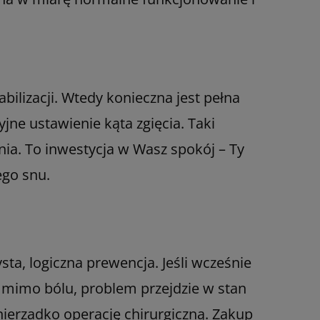
ilizacji. Wtedy konieczna jest pełna
jne ustawienie kąta zgięcia. Taki
ia. To inwestycja w Wasz spokój – Ty
ego snu.
ta, logiczna prewencja. Jeśli wcześnie
cy mimo bólu, problem przejdzie w stan
nierzadko operację chirurgiczną. Zakup