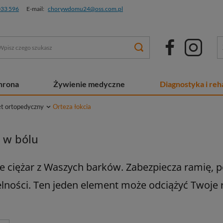
033 596
E-mail:
chorywdomu24@oss.com.pl
chrona
Żywienie medyczne
Diagnostyka i reha
ęt ortopedyczny
Orteza łokcia
a w bólu
e ciężar z Waszych barków. Zabezpiecza ramię, 
lności. Ten jeden element może odciążyć Twoje 