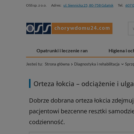
OSS sp. z o.o.
Adres:
ul. Siennicka 25, 80-758 Gdańsk
Tel.
607 
Opatrunki i leczenie ran
Higiena i o
Jesteś tu:
Strona główna
Diagnostyka i rehabilitacja
Sprz
Orteza łokcia – odciążenie i ulg
Dobrze dobrana orteza łokcia zdejmuj
pacjentowi bezcenne resztki samodzie
codzienność.