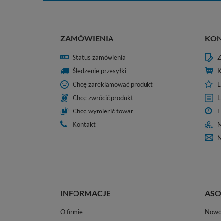
ZAMÓWIENIA
KO
Status zamówienia
Z
Śledzenie przesyłki
K
Chcę zareklamować produkt
L
Chcę zwrócić produkt
L
Chcę wymienić towar
H
Kontakt
M
N
INFORMACJE
ASO
O firmie
Nowo