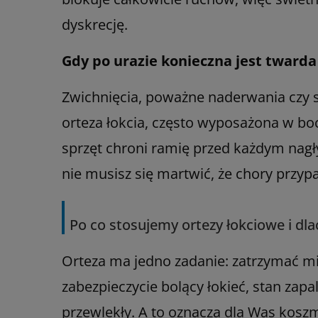
dyskrecję.
Gdy po urazie konieczna jest tward
Zwichnięcia, poważne naderwania czy st
orteza łokcia, często wyposażona w bocz
sprzęt chroni ramię przed każdym nagł
nie musisz się martwić, że chory przy
Po co stosujemy ortezy łokciowe i dl
Orteza ma jedno zadanie: zatrzymać mik
zabezpieczycie bolący łokieć, stan zapa
przewlekły. A to oznacza dla Was koszm