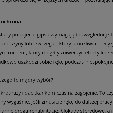
a ochrona
any po zdjęciu gipsu wymagają bezwzględnej stab
ne szyny lub tzw. zegar, który umożliwia precyzy
ym ruchem, który mógłby zniweczyć efekty leczen
padkowo uszkodzi sobie rękę podczas niespokojn
aczego to mądry wybór?
rourazy i dać tkankom czas na zagojenie. To czys
lny wygaśnie. Jeśli zmusicie rękę do dalszej pra
arnie drogą rehabilitację, blokady sterydowe, a 