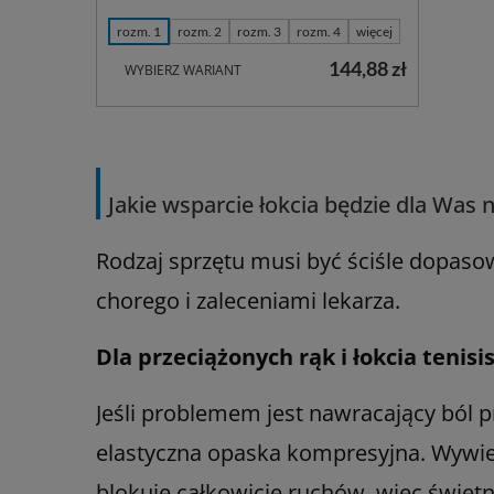
rozm. 1
rozm. 2
rozm. 3
rozm. 4
więcej
144,88 zł
WYBIERZ WARIANT
Jakie wsparcie łokcia będzie dla Was 
Rodzaj sprzętu musi być ściśle dopasow
chorego i zaleceniami lekarza.
Dla przeciążonych rąk i łokcia tenisi
Jeśli problemem jest nawracający ból pr
elastyczna opaska kompresyjna. Wywiera
blokuje całkowicie ruchów, więc świet