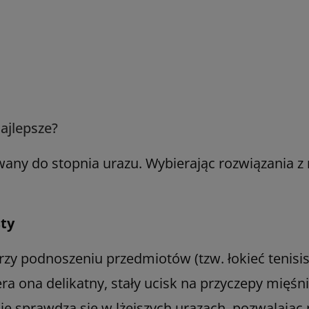
najlepsze?
any do stopnia urazu. Wybierając rozwiązania z n
sty
zy podnoszeniu przedmiotów (tzw. łokieć tenisist
 ona delikatny, stały ucisk na przyczepy mięśni, 
nie sprawdza się w lżejszych urazach, pozwalają