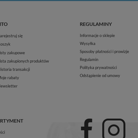
NTO
REGULAMINY
Informacje o sklepie
arejestruj się
Wysyłka
oszyk
Sposoby płatności i prowizje
isty zakupowe
Regulamin
ista zakupionych produktów
Polityka prywatności
istoria transakcji
Odstąpienie od umowy
oje rabaty
ewsletter
RTYMENT
ści