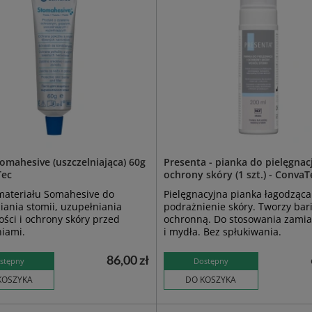
omahesive (uszczelniająca) 60g
Presenta - pianka do pielęgnacj
Tec
ochrony skóry (1 szt.) - ConvaT
materiału Somahesive do
Pielęgnacyjna pianka łagodząca
iania stomii, uzupełniania
podrażnienie skóry. Tworzy bar
ści i ochrony skóry przed
ochronną. Do stosowania zamia
iami.
i mydła. Bez spłukiwania.
86,00 zł
stępny
Dostępny
KOSZYKA
DO KOSZYKA