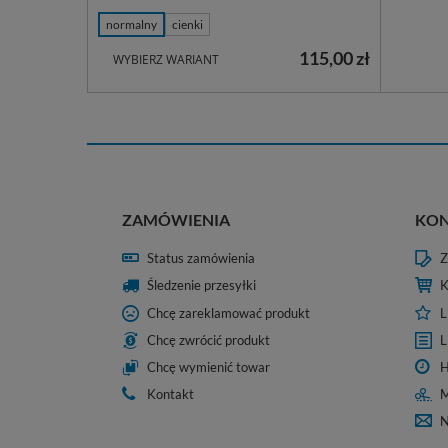
normalny
cienki
115,00 zł
WYBIERZ WARIANT
ZAMÓWIENIA
KO
Status zamówienia
Z
Śledzenie przesyłki
K
Chcę zareklamować produkt
L
Chcę zwrócić produkt
L
Chcę wymienić towar
H
Kontakt
M
N