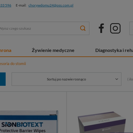
033 596
E-mail:
chorywdomu24@oss.com.pl
chrona
Żywienie medyczne
Diagnostyka i reha
soria do stomii
( i
Sortuj po nazwie rosnąco