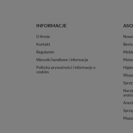
INFORMACJE
ASO
O firmie
Nowo
Kontakt
Bests
Regulamin
Mebl
Warunki handlowe i informacje
Mater
Polityka prywatności i informacje o
Higie
cookies
Wypos
Sprzę
Narzę
anato
Anest
Sprząt
Mapa 