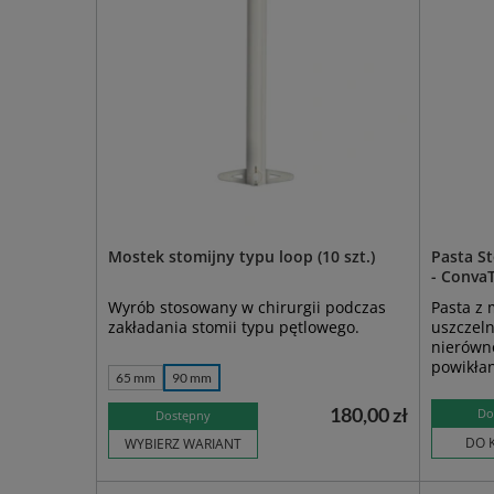
Mostek stomijny typu loop (10 szt.)
Pasta St
- Conva
Wyrób stosowany w chirurgii podczas
Pasta z 
zakładania stomii typu pętlowego.
uszczeln
nierówno
powikłan
65 mm
90 mm
180,00 zł
Do
Dostępny
DO 
WYBIERZ WARIANT