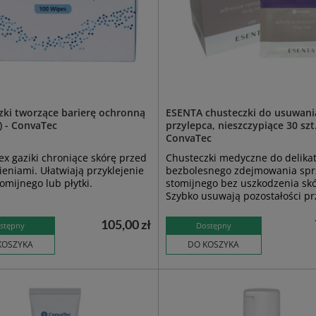
zki tworzące barierę ochronną
ESENTA chusteczki do usuwani
.) - ConvaTec
przylepca, nieszczypiące 30 szt.
ConvaTec
ex gaziki chroniące skórę przed
Chusteczki medyczne do delikat
eniami. Ułatwiają przyklejenie
bezbolesnego zdejmowania spr
omijnego lub płytki.
stomijnego bez uszkodzenia skó
Szybko usuwają pozostałości pr
105,00 zł
stępny
Dostępny
KOSZYKA
DO KOSZYKA