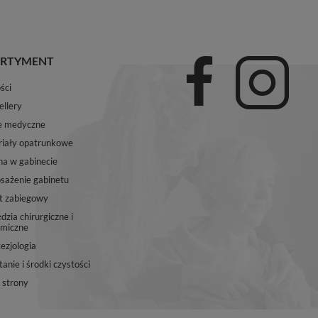
RTYMENT
ści
ellery
e medyczne
iały opatrunkowe
na w gabinecie
ażenie gabinetu
t zabiegowy
dzia chirurgiczne i
miczne
ezjologia
anie i środki czystości
strony