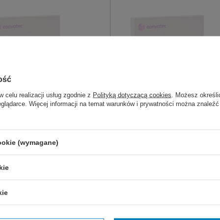
ość
w celu realizacji usług zgodnie z
Polityką dotyczącą cookies
. Możesz określi
eglądarce. Więcej informacji na temat warunków i prywatności można znaleźć
PNY
NIEDOSTĘPNY
 cienkie hydrokoloidowe paski
ESENTA cienkie hydrokoloidow
cookie (wymagane)
e prosty - ConvaTec
mocujące (2 szt.) - ConvaTec
kie
ają dodatkowe zabezpieczenie
Zapewniają dodatkowe zabezpi
 przylepca sprzętu stomijnego.
krawędzi przylepca sprzętu sto
orne, oddychające, elastyczne.
Wodoodporne, oddychające, ela
kie
(5 szt.)
5 x 22 cm (20 szt.)