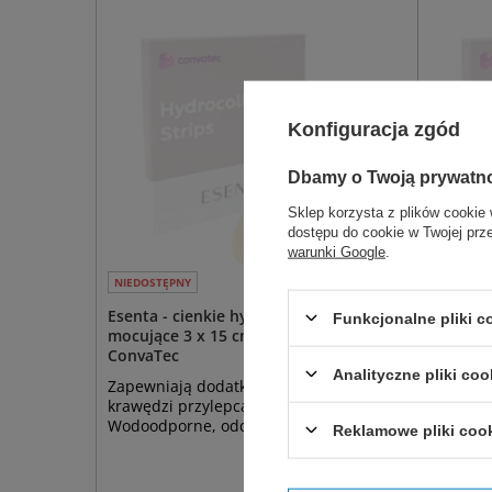
Konfiguracja zgód
Dbamy o Twoją prywatn
Sklep korzysta z plików cookie 
dostępu do cookie w Twojej prz
warunki Google
.
NIEDOSTĘPNY
NIEDOSTĘ
Esenta - cienkie hydrokoloidowe paski
Esenta -
Funkcjonalne pliki 
mocujące 3 x 15 cm półksiężyc (5 szt.) -
mocując
ConvaTec
Analityczne pliki coo
Zapewniają dodatkowe zabezpieczenie
Zapewni
krawędzi przylepca sprzętu stomijnego.
krawędzi
Wodoodporne, oddychające, elastyczne.
Wodoodp
Reklamowe pliki coo
5 x 11 cm 