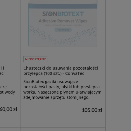
NIEDOSTĘPNY
i i
Chusteczki do usuwania pozostałości
ec
przylepca (100 szt.) - ConvaTec
SionBiotex gaziki usuwające
ierę
pozostałości pasty, płytki lub przylepca
st wody
worka. Nasączone płynem ułatwiającym
zdejmowanie sprzętu stomijnego.
60,00 zł
105,00 zł