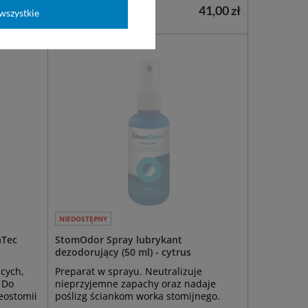
90,00 zł
41,00 zł
wszystkie
NIEDOSTĘPNY
aTec
StomOdor Spray lubrykant
dezodorujący (50 ml) - cytrus
cych,
Preparat w sprayu. Neutralizuje
. Do
nieprzyjemne zapachy oraz nadaje
leostomii
poślizg ściankom worka stomijnego.