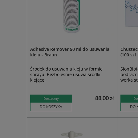
Adhesive Remover 50 ml do usuwania
Chustec
kleju - Braun
(100 szt
Środek do usuwania kleju w formie
SionBiot
sprayu. Bezboleśnie usuwa środki
podrażni
klejące.
worka st
88,00 zł
Dostępny
Do
DO KOSZYKA
DO 