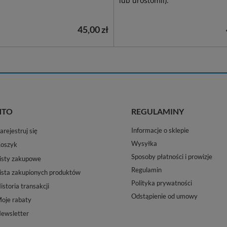
lub urostomii).
45,00 zł
NTO
REGULAMINY
Informacje o sklepie
arejestruj się
Wysyłka
oszyk
Sposoby płatności i prowizje
isty zakupowe
Regulamin
ista zakupionych produktów
Polityka prywatności
istoria transakcji
Odstąpienie od umowy
oje rabaty
ewsletter