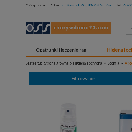
OSS sp. z o.o.
Adres:
ul. Siennicka 25, 80-758 Gdańsk
Tel.
607 
Opatrunki i leczenie ran
Higiena i o
Jesteś tu:
Strona główna
Higiena i ochrona
Stomia
Akce
Filtrowanie