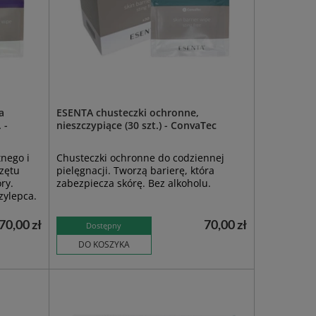
a
ESENTA chusteczki ochronne,
 -
nieszczypiące (30 szt.) - ConvaTec
nego i
Chusteczki ochronne do codziennej
zętu
pielęgnacji. Tworzą barierę, która
ry.
zabezpiecza skórę. Bez alkoholu.
zylepca.
70,00 zł
70,00 zł
Dostępny
DO KOSZYKA