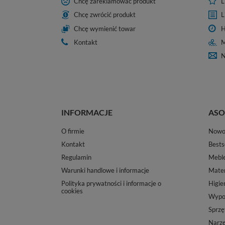
Chcę zareklamować produkt
L
Chcę zwrócić produkt
L
Chcę wymienić towar
H
Kontakt
M
N
INFORMACJE
ASO
O firmie
Nowo
Kontakt
Bests
Regulamin
Mebl
Warunki handlowe i informacje
Mater
Polityka prywatności i informacje o
Higie
cookies
Wypos
Sprzę
Narzę