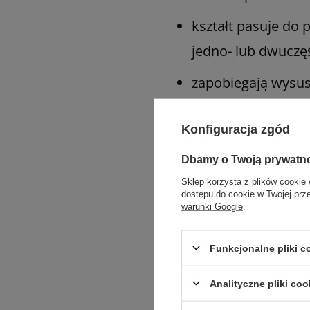
kształt pasuje do
jedno- lub dwucz
zapobiegają wysusz
Rozmiar: 5 x 11 cm
Konfiguracja zgód
To jest wyrób medyczny
Dbamy o Twoją prywatn
Sklep korzysta z plików cookie 
dostępu do cookie w Twojej prz
warunki Google
.
Funkcjonalne pliki 
Analityczne pliki coo