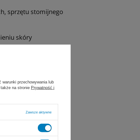
h, sprzętu stomijnego
ieniu skóry
ykietą.
ć warunki przechowywania lub
 także na stronie
Prywatność i
Zawsze aktywne