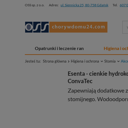
OSS sp. z o.o.
Adres:
ul. Siennicka 25, 80-758 Gdańsk
Tel.
607 
Opatrunki i leczenie ran
Higiena i o
Jesteś tu:
Strona główna
Higiena i ochrona
Stomia
Akce
Esenta - cienkie hydrok
ConvaTec
Zapewniają dodatkowe z
stomijnego. Wodoodporne