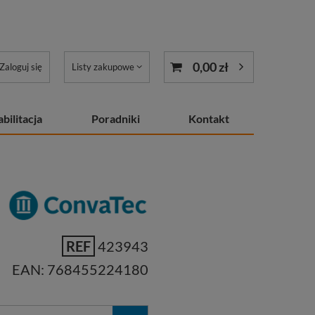
0,00 zł
Zaloguj się
Listy zakupowe
bilitacja
Poradniki
Kontakt
REF
423943
EAN:
768455224180