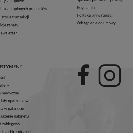
isty zakupowe
Regulamin
ista zakupionych produktów
Polityka prywatności
istoria transakcji
Odstąpienie od umowy
oje rabaty
ewsletter
RTYMENT
ści
ellery
e medyczne
iały opatrunkowe
na w gabinecie
ażenie gabinetu
t zabiegowy
dzia chirurgiczne i