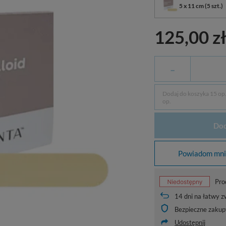
5 x 11 cm (5 szt.)
125,00 z
-
Dodaj do koszyka 15 op. 
op.
Dod
Powiadom mnie
Pro
14
dni na łatwy z
Bezpieczne zakup
Udostępnij