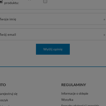
produktu:
Twoje imię
Twój email
Wyślij opinię
NTO
REGULAMINY
Informacje o sklepie
arejestruj się
Wysyłka
oszyk
Sposoby płatności i prowizje