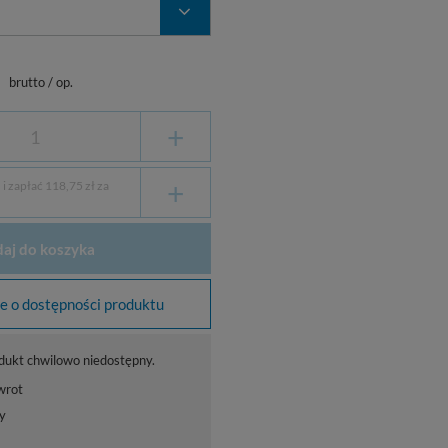
ł
brutto
/
op.
+
+
i zapłać 118,75 zł za
aj do koszyka
 o dostępności produktu
dukt chwilowo niedostępny.
wrot
y