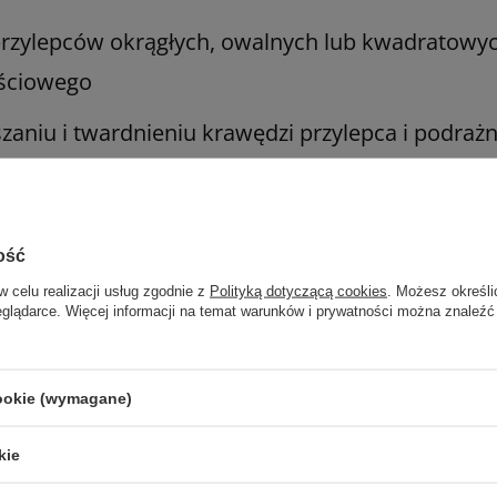
 przylepców okrągłych, owalnych lub kwadratowyc
ęściowego
aniu i twardnieniu krawędzi przylepca i podrażn
. Używaj go zgodnie z instrukcją używania lub et
ość
w celu realizacji usług zgodnie z
Polityką dotyczącą cookies
. Możesz określi
eglądarce. Więcej informacji na temat warunków i prywatności można znaleźć
Marka
ConvaTec
REF
423943
cookie (wymagane)
Rodzaj produktu
Środki pielęgnacyjne
Wersja
Pakowane pojedynczo
kie
Typ produktu
Produkty ochronne i uszczelniające