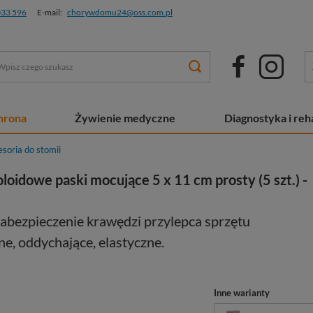
033 596
E-mail:
chorywdomu24@oss.com.pl
chrona
Żywienie medyczne
Diagnostyka i reha
soria do stomii
oloidowe paski mocujące 5 x 11 cm prosty (5 szt.) -
abezpieczenie krawędzi przylepca sprzętu
, oddychające, elastyczne.
Inne warianty