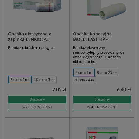
Opaska elastyczna z
Opaska kohezyjna
zapinką LENKIDEAL
MOLLELAST HAFT
Bandaż o krótkim naciągu.
Bandaż elastyczny
samoprzylepny stosowany we
wszelkiego rodzaju urazach
układu ruchu.
4 cm x 4 m
8 cm x 20 m
8 cm. x 5 m.
10 cm. x 5 m.
12 cm x 4 m
7,02 zł
6,40 zł
Dostępny
Dostępny
WYBIERZ WARIANT
WYBIERZ WARIANT