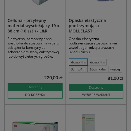
Cellona - przylepny
Opaska elastyczna
materiał wyściełający 19 x
podtrzymująca
38 cm (10 szt.) - L&R
MOLLELAST
Elastyczna, samoprzylepna
Opaska elastyczna
wyściółka do stosowania w celu
podtrzymująca stosowana we
odciążenia kończyny ze
wszelkiego rodzaju urazach
schorzeniem stopy cukrzycowej
układu ruchu.
lub do wyściełanych gipsów.
4cm x 4m
6cm x 4m
8cm x 4m
10cm x 4m
więcej
220,00 zł
81,00 zł
Dostępny
Dostępny
DO KOSZYKA
WYBIERZ WARIANT