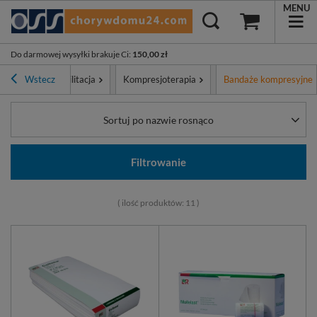
MENU
Do darmowej wysyłki brakuje Ci
:
150,00 zł
gnostyka i rehabilitacja
Wstecz
Kompresjoterapia
Bandaże kompresyjne
Sortuj po nazwie rosnąco
Filtrowanie
( ilość produktów:
11
)