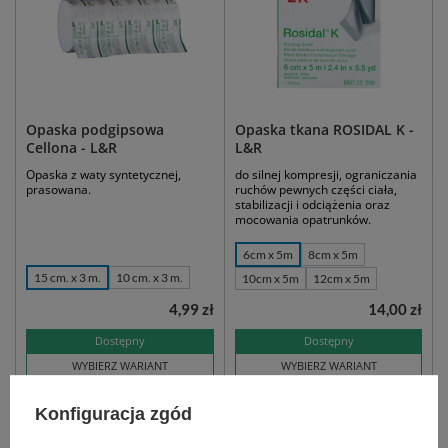
Opaska podgipsowa
Opaska tkana ROSIDAL K -
Cellona - L&R
L&R
Opaska z waty syntetycznej,
do silnej kompresji, ograniczania
prasowana.
ruchów pewnych części ciała,
stabilizacji i odciążenia oraz
mocowania opatrunków.
6cm x 5m
8cm x 5m
15 cm. x 3 m.
10 cm. x 3 m.
10cm x 5m
12cm x 5m
4,99 zł
14,00 zł
Dostępny
Dostępny
WYBIERZ WARIANT
WYBIERZ WARIANT
Konfiguracja zgód