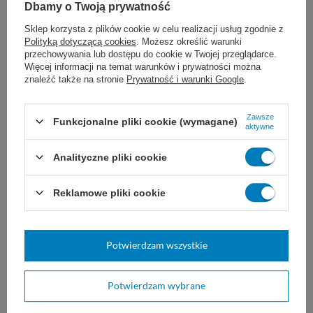
Dbamy o Twoją prywatność
Sklep korzysta z plików cookie w celu realizacji usług zgodnie z
Polityką dotyczącą cookies
. Możesz określić warunki
przechowywania lub dostępu do cookie w Twojej przeglądarce.
Więcej informacji na temat warunków i prywatności można
znaleźć także na stronie
Prywatność i warunki Google
.
Opaska Varicex S z pastą
Opaska z pianki
cynkową 10 cm x 10 m (1
poliuretanowej Rosidal
Zawsze
Funkcjonalne pliki cookie (wymagane)
aktywne
szt.)
Soft - L&R
Elastyczny bandaż cynkowy
do wyściełania opatrunków
Analityczne pliki cookie
przeznaczony do wykonywania
kompresyjnych.
półsztywnych, trwałych
opatrunków techniką okrężną
10 cm x 2,5 m
12 cm x 2,5 m
(kolistą).
Reklamowe pliki cookie
15 cm x 2,5 m
59,00 zł
34,00 zł
Dostępny
Potwierdzam wszystkie
Dostępny
DO KOSZYKA
WYBIERZ WARIANT
Potwierdzam wybrane