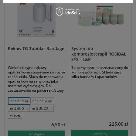
Rękaw TG Tubular Bandage
System do
kompresjoterapii ROSIDAL
SYS - L&R
Wielofunkcyjne rękawy
To pełny system przeznaczony do
opatrunkowe stosowane na różne
kompresjoterapii. Składa się z
części ciała. Służą do mocowania
kilku bandaży i opatrunków.
opatrunków na rany oraz jako
materiał wyściełający. Do
zastosowania na palce ręki/stopy
nr 1 dł. 5 m
nr 1 dł. 20 m
nr 2 dł. 5 m
nr 2 dł. 20 m
więcej
225,00 zł
6,50 zł
Dostępny
Dostępny