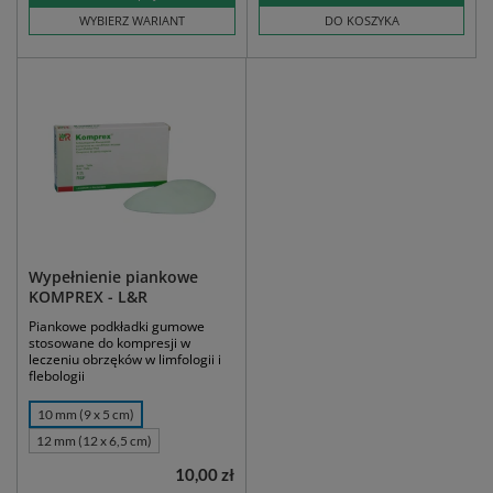
WYBIERZ WARIANT
DO KOSZYKA
Wypełnienie piankowe
KOMPREX - L&R
Piankowe podkładki gumowe
stosowane do kompresji w
leczeniu obrzęków w limfologii i
flebologii
10 mm (9 x 5 cm)
12 mm (12 x 6,5 cm)
10,00 zł