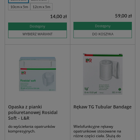
10cm x 5m
12cm x 5m
59,00 zł
14,00 zł
Dostępny
Dostępny
WYBIERZ WARIANT
DO KOSZYKA
Opaska z pianki
Rękaw TG Tubular Bandage
poliuretanowej Rosidal
Soft - L&R
do wyściełania opatrunków
Wielofunkcyjne rękawy
kompresyjnych.
opatrunkowe stosowane na
różne części ciała. Służą do