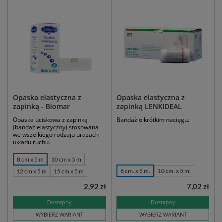
Opaska elastyczna z
Opaska elastyczna z
zapinką - Biomar
zapinką LENKIDEAL
Opaska uciskowa z zapinką
Bandaż o krótkim naciągu.
(bandaż elastyczny) stosowana
we wszelkiego rodzaju urazach
układu ruchu.
8 cm x 5 m
10 cm x 5 m
8 cm. x 5 m.
10 cm. x 5 m.
12 cm x 5 m
15 cm x 5 m
2,92 zł
7,02 zł
Dostępny
Dostępny
WYBIERZ WARIANT
WYBIERZ WARIANT