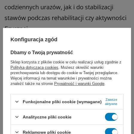
codziennych urazów, jak i do stabilizacji
stawów podczas rehabilitacji czy aktywności
fizycznej.
Konfiguracja zgód
W naszym sklepie znajdziesz różne rodzaje
Dbamy o Twoją prywatność
bandaży elastycznych dopasowanych do
Sklep korzysta z plików cookie w celu realizacji usług zgodnie z
każdej części ciała.
Polityką dotyczącą cookies
. Możesz określić warunki
przechowywania lub dostępu do cookie w Twojej przeglądarce.
Więcej informacji na temat warunków i prywatności można
znaleźć także na stronie
Prywatność i warunki Google
.
Zawsze
Funkcjonalne pliki cookie (wymagane)
aktywne
Analityczne pliki cookie
Reklamowe pliki cookie