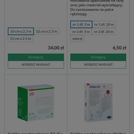
mocowania opatrunków na rany
oraz jako materiał wyściełający.
Do zastosowania na palce
ręki/stopy
nr 1 dł. 5 m
nr 1 dł. 20 m
10 cm x 2,5 m
12 cm x 2,5 m
nr 2 dł. 5 m
nr 2 dł. 20 m
15 cm x 2,5 m
więcej
34,00 zł
6,50 zł
Dostępny
Dostępny
WYBIERZ WARIANT
WYBIERZ WARIANT