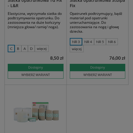
Siatka opatrunkowa TG Fix
Siatka opatrunkowa Stülpa
- L&R
Fix
Elastyczna, wytrzymała siatka do
Opatrunek podtrzymujący, bądź
podtrzymywania opatrunku. Do
materiał pod opatrunki
zastosowania na duże kończyny
unieruchamiające. Do
(mniejsza głowa/ ramię/ noga).
zastosowania na nogę i głowę
dziecka.
NR 3
NR 4
NR 5
NR 6
C
B
A
D
więcej
więcej
8,50 zł
76,00 zł
Dostępny
Dostępny
WYBIERZ WARIANT
WYBIERZ WARIANT