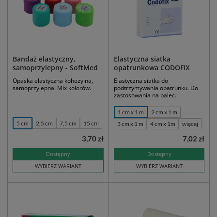
Bandaż elastyczny,
Elastyczna siatka
samoprzylepny - SoftMed
opatrunkowa CODOFIX
Opaska elastyczna kohezyjna,
Elastyczna siatka do
samoprzylepna. Mix kolorów.
podtrzymywania opatrunku. Do
zastosowania na palec.
1 cm x 1 m
2 cm x 1 m
5 cm
2,5 cm
7,5 cm
15 cm
3 cm x 1 m
4 cm x 1m
więcej
3,70 zł
7,02 zł
Dostępny
Dostępny
WYBIERZ WARIANT
WYBIERZ WARIANT