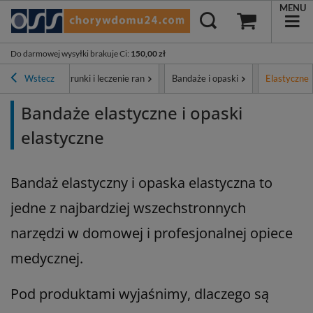
MENU
Do darmowej wysyłki brakuje Ci
:
150,00 zł
główna
Wstecz
Opatrunki i leczenie ran
Bandaże i opaski
Elastyczne
Bandaże elastyczne i opaski
elastyczne
Bandaż elastyczny i opaska elastyczna to
jedne z najbardziej wszechstronnych
narzędzi w domowej i profesjonalnej opiece
medycznej.
Pod produktami wyjaśnimy, dlaczego są