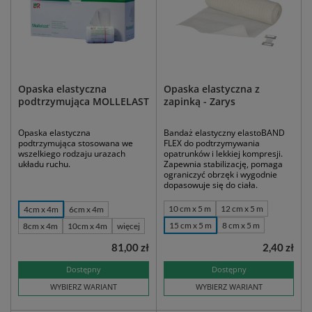
Opaska elastyczna
Opaska elastyczna z
podtrzymująca MOLLELAST
zapinką - Zarys
Opaska elastyczna
Bandaż elastyczny elastoBAND
podtrzymująca stosowana we
FLEX do podtrzymywania
wszelkiego rodzaju urazach
opatrunków i lekkiej kompresji.
układu ruchu.
Zapewnia stabilizację, pomaga
ograniczyć obrzęk i wygodnie
dopasowuje się do ciała.
10 cm x 5 m
12 cm x 5 m
4cm x 4m
6cm x 4m
15 cm x 5 m
8 cm x 5 m
8cm x 4m
10cm x 4m
więcej
81,00 zł
2,40 zł
Dostępny
Dostępny
WYBIERZ WARIANT
WYBIERZ WARIANT