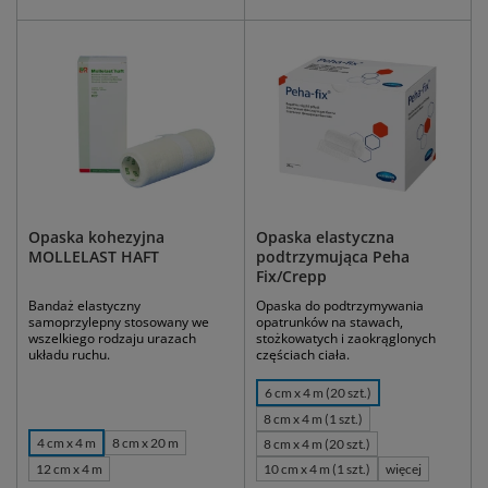
Opaska kohezyjna
Opaska elastyczna
MOLLELAST HAFT
podtrzymująca Peha
Fix/Crepp
Bandaż elastyczny
Opaska do podtrzymywania
samoprzylepny stosowany we
opatrunków na stawach,
wszelkiego rodzaju urazach
stożkowatych i zaokrąglonych
układu ruchu.
częściach ciała.
6 cm x 4 m (20 szt.)
8 cm x 4 m (1 szt.)
4 cm x 4 m
8 cm x 20 m
8 cm x 4 m (20 szt.)
12 cm x 4 m
10 cm x 4 m (1 szt.)
więcej