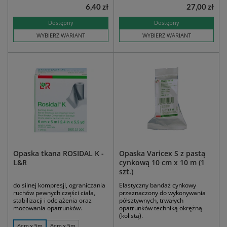
6,40 zł
27,00 zł
Dostępny
Dostępny
WYBIERZ WARIANT
WYBIERZ WARIANT
Opaska tkana ROSIDAL K -
Opaska Varicex S z pastą
L&R
cynkową 10 cm x 10 m (1
szt.)
do silnej kompresji, ograniczania
Elastyczny bandaż cynkowy
ruchów pewnych części ciała,
przeznaczony do wykonywania
stabilizacji i odciążenia oraz
półsztywnych, trwałych
mocowania opatrunków.
opatrunków techniką okrężną
(kolistą).
6cm x 5m
8cm x 5m