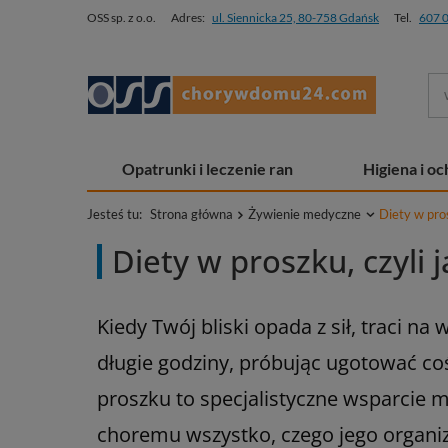
OSS sp. z o.o.
Adres:
ul. Siennicka 25, 80-758 Gdańsk
Tel.
607 
Opatrunki i leczenie ran
Higiena i o
Jesteś tu:
Strona główna
Żywienie medyczne
Diety w pro
Diety w proszku, czyli
Kiedy Twój bliski opada z sił, traci n
długie godziny, próbując ugotować coś 
proszku to specjalistyczne wsparcie me
choremu wszystko, czego jego organiz