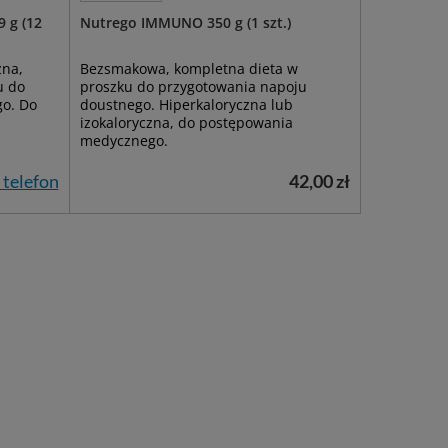
 g (12
Nutrego IMMUNO 350 g (1 szt.)
zna,
Bezsmakowa, kompletna dieta w
u do
proszku do przygotowania napoju
go. Do
doustnego. Hiperkaloryczna lub
izokaloryczna, do postępowania
medycznego.
 telefon
42,00 zł