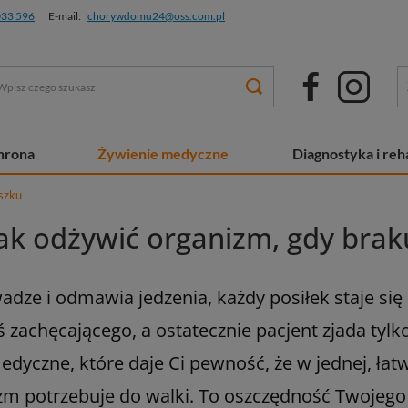
033 596
E-mail:
chorywdomu24@oss.com.pl
chrona
Żywienie medyczne
Diagnostyka i reha
szku
 jak odżywić organizm, gdy brak
a wadze i odmawia jedzenia, każdy posiłek staje s
zachęcającego, a ostatecznie pacjent zjada tylko 
dyczne, które daje Ci pewność, że w jednej, łatw
m potrzebuje do walki. To oszczędność Twojego 