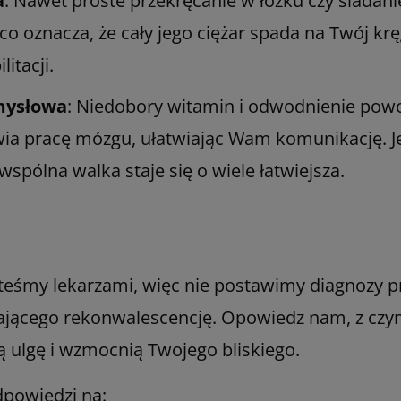
a
: Nawet proste przekręcanie w łóżku czy siadan
y, co oznacza, że cały jego ciężar spada na Twój k
itacji.
umysłowa
: Niedobory witamin i odwodnienie powod
ia pracę mózgu, ułatwiając Wam komunikację. Jeś
spólna walka staje się o wiele łatwiejsza.
teśmy lekarzami, więc nie postawimy diagnozy pr
rającego rekonwalescencję. Opowiedz nam, z cz
ą ulgę i wzmocnią Twojego bliskiego.
odpowiedzi na: