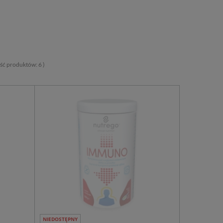
lość produktów:
6
)
NIEDOSTĘPNY