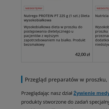
NIEDOSTĘPNY
NIEDOSTĘ
Nutrego PROTEIN PT 225 g (1 szt.) Dieta
Nutricia
wysokobiałkowa
Wysokobiałkowa dieta w proszku do
Wysokob
postępowania dietetycznego u
proszku 
pacjentów z wyższym
przezna
zapotrzebowaniem na białko. Produkt
dodatkow
bezsmakowy
niedożyw
42,00 zł
Przegląd preparatów w proszku, k
Przeglądając nasz dział
Żywienie med
produkty stworzone do zadań specjalny