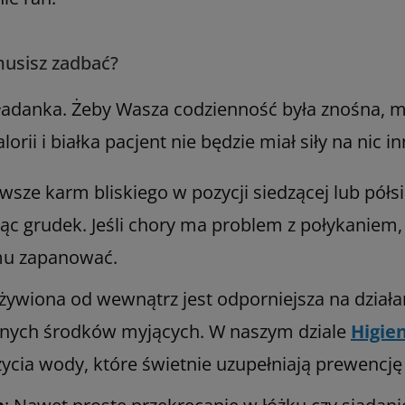
usisz zadbać?
anka. Żeby Wasza codzienność była znośna, musi
orii i białka pacjent nie będzie miał siły na nic i
awsze karm bliskiego w pozycji siedzącej lub półs
ając grudek. Jeśli chory ma problem z połykaniem
 mu zapanować.
dżywiona od wewnątrz jest odporniejsza na działa
atnych środków myjących. W naszym dziale
Higien
życia wody, które świetnie uzupełniają prewencj