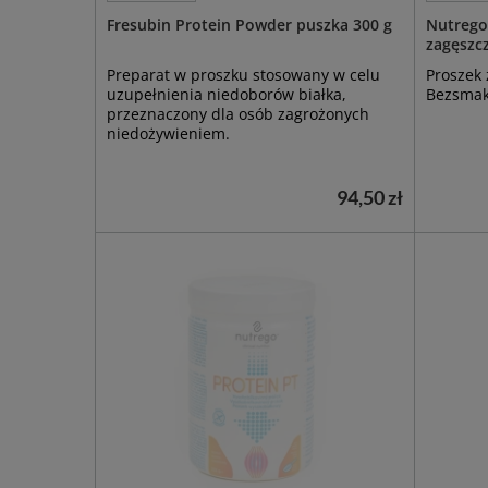
Fresubin Protein Powder puszka 300 g
Nutrego 
zagęszc
Preparat w proszku stosowany w celu
Proszek 
uzupełnienia niedoborów białka,
Bezsmak
przeznaczony dla osób zagrożonych
niedożywieniem.
94,50 zł