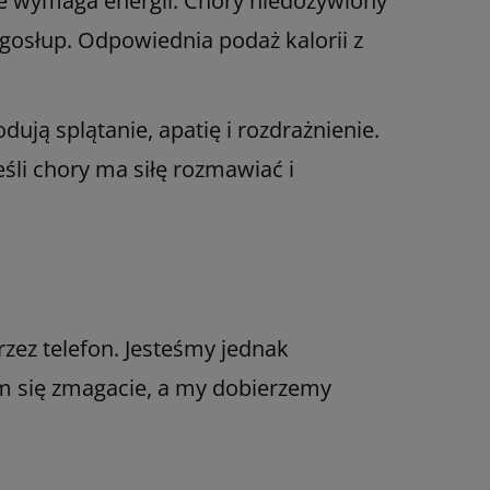
ie wymaga energii. Chory niedożywiony
ręgosłup. Odpowiednia podaż kalorii z
ują splątanie, apatię i rozdrażnienie.
li chory ma siłę rozmawiać i
zez telefon. Jesteśmy jednak
ym się zmagacie, a my dobierzemy