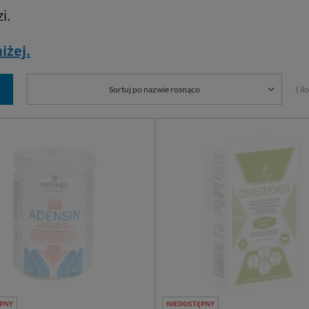
i.
iżej.
( i
Sortuj po nazwie rosnąco
PNY
NIEDOSTĘPNY