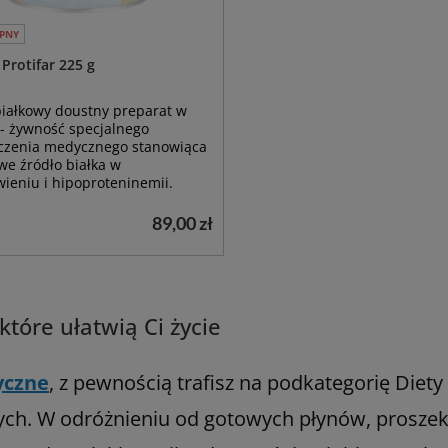
PNY
 Protifar 225 g
iałkowy doustny preparat w
- żywność specjalnego
czenia medycznego stanowiąca
e źródło białka w
ieniu i hipoproteninemii.
89,00 zł
tóre ułatwią Ci życie
yczne
, z pewnością trafisz na podkategorię Diety
ch. W odróżnieniu od gotowych płynów, proszek d