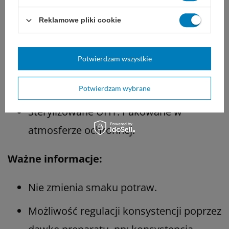
suchym i chłodnym miejscu.
Reklamowe pliki cookie
Po otwarciu przechowywać przez 30 dni.
Spożyć w ciągu 2 godzin od
Potwierdzam wszystkie
przygotowania mieszaniny, pozostałość
wyrzucić.
Potwierdzam wybrane
Sterylizowane UHT. Pakowane w
atmosferze ochronnej.
Ważne informacje:
Nie zmienia smaku potraw.
Możliwość regulacji konsystencji poprzez