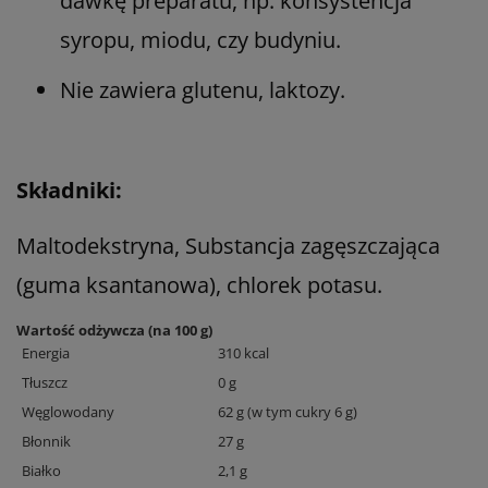
dawkę preparatu, np: konsystencja
syropu, miodu, czy budyniu.
Nie zawiera glutenu, laktozy.
Składniki:
Maltodekstryna, Substancja zagęszczająca
(guma ksantanowa), chlorek potasu.
Wartość odżywcza (na 100 g)
Energia
310 kcal
Tłuszcz
0 g
Węglowodany
62 g (w tym cukry 6 g)
Błonnik
27 g
Białko
2,1 g