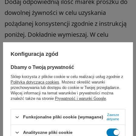
Dodaj odpowiednią ilość miarek proszku do
dowolnej żywności w celu uzyskania
pożądanej konsystencji zgodnie z instrukcją
poniżej. Dokładnie wymieszaj. W celu
uzyskania pełnej homogenizacji zaleca się
Konfiguracja zgód
użycie miksera.
Dbamy o Twoją prywatność
Sposób użycia i przechowywania:
Sklep korzysta z plików cookie w celu realizacji usług zgodnie z
Polityką dotyczącą cookies
. Możesz określić warunki
Najlepiej spożyć przed datą podaną na
przechowywania lub dostępu do cookie w Twojej przeglądarce.
Więcej informacji na temat warunków i prywatności można
opakowaniu.
znaleźć także na stronie
Prywatność i warunki Google
.
Okres przydatności 9 miesięcy.
Zawsze
Funkcjonalne pliki cookie (wymagane)
aktywne
Przechowywać w temp. pokojowej, w
Analityczne pliki cookie