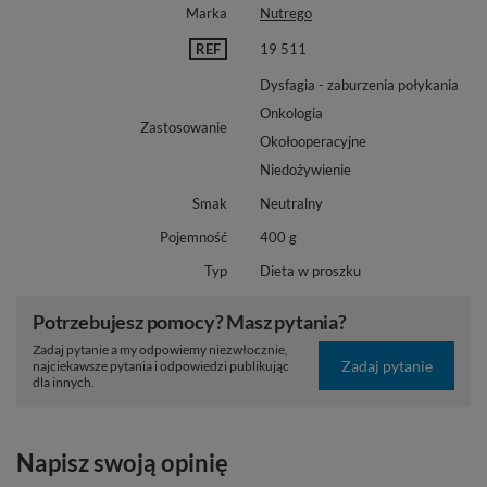
Marka
Nutrego
REF
19 511
Dysfagia - zaburzenia połykania
Onkologia
Zastosowanie
Okołooperacyjne
Niedożywienie
Smak
Neutralny
Pojemność
400 g
Typ
Dieta w proszku
Potrzebujesz pomocy? Masz pytania?
Zadaj pytanie a my odpowiemy niezwłocznie,
Zadaj pytanie
najciekawsze pytania i odpowiedzi publikując
dla innych.
Napisz swoją opinię