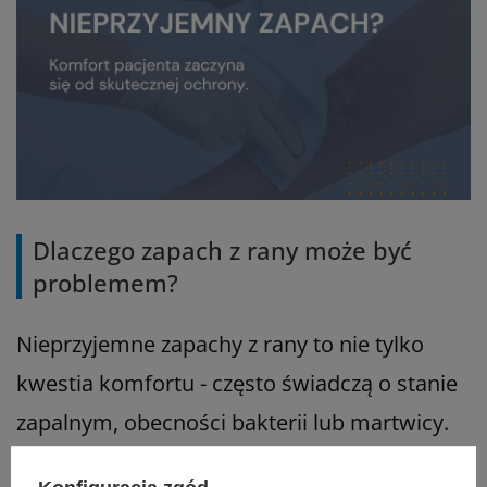
Dlaczego zapach z rany może być
problemem?
Nieprzyjemne zapachy z rany to nie tylko
kwestia komfortu - często świadczą o stanie
zapalnym, obecności bakterii lub martwicy.
Takie rany należy skutecznie oczyszczać i