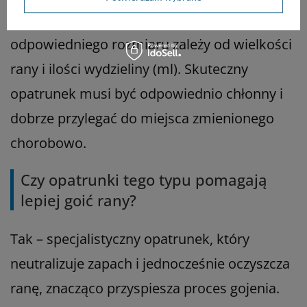
10x40cm oraz 12x24cm. Dobór
odpowiedniego rozmiaru zależy od wielkości
rany i ilości wydzieliny (ml). Skuteczny
opatrunek musi być odpowiednio chłonny i
dobrze przylegać do miejsca zmienionego
chorobowo.
Czy opatrunki tego typu pomagają
lepiej goić rany?
Tak – specjalistyczny opatrunek, który
neutralizuje zapach i jednocześnie oczyszcza
ranę, znacząco przyspiesza proces gojenia.