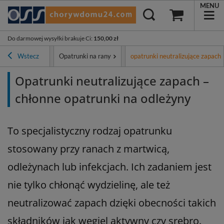
MENU
Do darmowej wysyłki brakuje Ci
:
150,00 zł
 i leczenie ran
Wstecz
Opatrunki na rany
opatrunki neutralizujące zapach
Opatrunki neutralizujące zapach –
chłonne opatrunki na odleżyny
To specjalistyczny rodzaj opatrunku
stosowany przy ranach z martwicą,
odleżynach lub infekcjach. Ich zadaniem jest
nie tylko chłonąć wydzielinę, ale też
neutralizować zapach dzięki obecności takich
składników jak węgiel aktywny czy srebro.