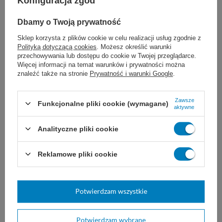
Konfiguracja zgód
zabezpieczać chłonnym opatrunkiem, który
będzie jednocześnie neutralizować źródło
Dbamy o Twoją prywatność
Sklep korzysta z plików cookie w celu realizacji usług zgodnie z
zapachu. Opatrunki neutralizujące zapach,
Polityką dotyczącą cookies
. Możesz określić warunki
przechowywania lub dostępu do cookie w Twojej przeglądarce.
jak VLIWAKTIV, są niezastąpione w procesie
Więcej informacji na temat warunków i prywatności można
znaleźć także na stronie
Prywatność i warunki Google
.
leczenia ran, które nie chcą się goić
prawidłowo.
Zawsze
Funkcjonalne pliki cookie (wymagane)
aktywne
Jakie są dostępne rozmiary
Analityczne pliki cookie
opatrunków neutralizujących zapach?
Reklamowe pliki cookie
W naszym asortymencie znajdziesz wiele
rozmiarów opatrunków, w tym: 10x12cm,
Potwierdzam wszystkie
12x12cm, 15x15cm, 20x20cm, 20x40cm,
22x28cm, 5.5x11cm, 7.5x7.5cm, 8x8cm,
Potwierdzam wybrane