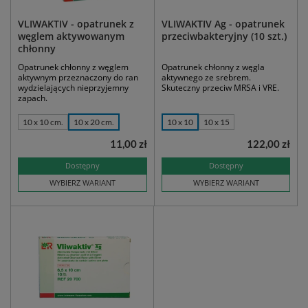
VLIWAKTIV - opatrunek z
VLIWAKTIV Ag - opatrunek
węglem aktywowanym
przeciwbakteryjny (10 szt.)
chłonny
Opatrunek chłonny z węglem
Opatrunek chłonny z węgla
aktywnym przeznaczony do ran
aktywnego ze srebrem.
wydzielających nieprzyjemny
Skuteczny przeciw MRSA i VRE.
zapach.
10 x 10 cm.
10 x 20 cm.
10 x 10
10 x 15
11,00 zł
122,00 zł
Dostępny
Dostępny
WYBIERZ WARIANT
WYBIERZ WARIANT