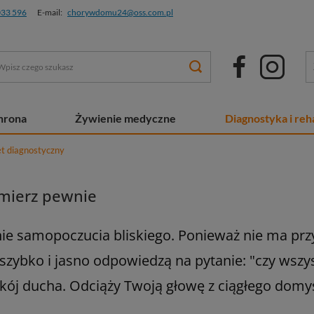
033 596
E-mail:
chorywdomu24@oss.com.pl
chrona
Żywienie medyczne
Diagnostyka i reha
ęt diagnostyczny
 mierz pewnie
e samopoczucia bliskiego. Ponieważ nie ma przy
 szybko i jasno odpowiedzą na pytanie: "czy wszy
ój ducha. Odciąży Twoją głowę z ciągłego domyś