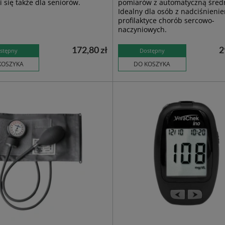
 się także dla seniorów.
pomiarów z automatyczną średn
Idealny dla osób z nadciśnienie
profilaktyce chorób sercowo-
naczyniowych.
172,80 zł
2
stępny
Dostępny
KOSZYKA
DO KOSZYKA