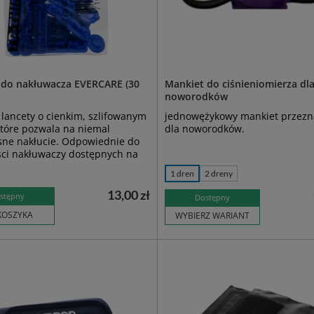
 do nakłuwacza EVERCARE (30
Mankiet do ciśnieniomierza dl
noworodków
 lancety o cienkim, szlifowanym
jednowężykowy mankiet przezn
które pozwala na niemal
dla noworodków.
sne nakłucie. Odpowiednie do
ści nakłuwaczy dostępnych na
1 dren
2 dreny
13,00 zł
stępny
Dostępny
KOSZYKA
WYBIERZ WARIANT