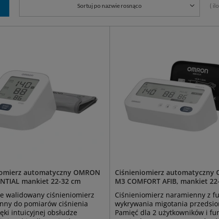
( i
Sortuj po nazwie rosnąco
iomierz automatyczny OMRON
Ciśnieniomierz automatyczn
NTIAL mankiet 22-32 cm
M3 COMFORT AFIB, mankiet 22
ie walidowany ciśnieniomierz
Ciśnieniomierz naramienny z f
nny do pomiarów ciśnienia
wykrywania migotania przedsi
ięki intuicyjnej obsłudze
Pamięć dla 2 użytkowników i fu