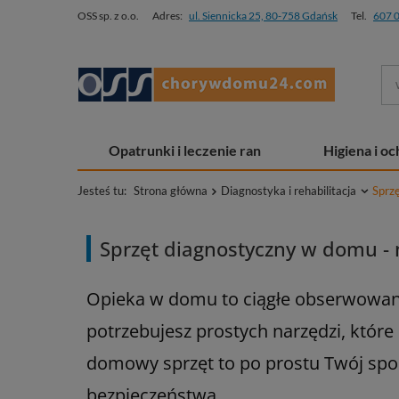
OSS sp. z o.o.
Adres:
ul. Siennicka 25, 80-758 Gdańsk
Tel.
607 
Opatrunki i leczenie ran
Higiena i o
Jesteś tu:
Strona główna
Diagnostyka i rehabilitacja
Sprz
Sprzęt diagnostyczny w domu -
Opieka w domu to ciągłe obserwowani
potrzebujesz prostych narzędzi, które
domowy sprzęt to po prostu Twój spok
bezpieczeństwa.