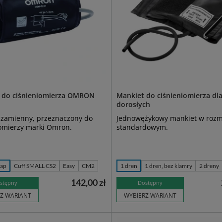
 do ciśnieniomierza OMRON
Mankiet do ciśnieniomierza dl
dorosłych
 zamienny, przeznaczony do
Jednowężykowy mankiet w rozm
iomierzy marki Omron.
standardowym.
rap
Cuff SMALL CS2
Easy
CM2
1 dren
1 dren, bez klamry
2 dreny
142,00 zł
stępny
Dostępny
Z WARIANT
WYBIERZ WARIANT