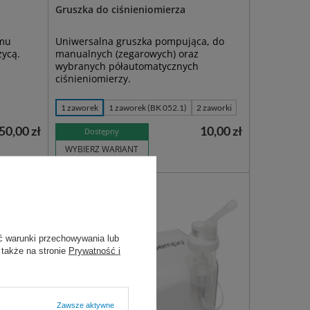
Gruszka do ciśnieniomierza
omu
Uniwersalna gruszka pompująca, do
zycą.
manualnych (zegarowych) oraz
wybranych półautomatycznych
ciśnieniomierzy.
1 zaworek
1 zaworek (BK 052.1)
2 zaworki
50,00 zł
10,00 zł
Dostępny
WYBIERZ WARIANT
ć warunki przechowywania lub
 także na stronie
Prywatność i
Zawsze aktywne