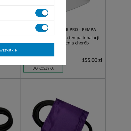
PEMPA
Inhalator tłokowy NEB PRO - PEMPA
ony do
urządzenie z regulacją tempa inhalacji
ych dróg
przeznaczone do leczenia chorób
układu oddechowego.
wszystkie
40,00 zł
155,00 zł
Dostępny
DO KOSZYKA