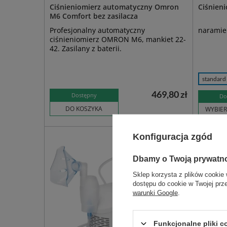
Ciśnieniomierz automatyczny Omron
Ciśnien
M6 Comfort bez zasilacza
Profesjonalny automatyczny
naramien
ciśnieniomierz OMRON M6, mankiet 22-
42. Zasilany z baterii.
standard
469,80 zł
Dostępny
Do
DO KOSZYKA
WYBIER
Konfiguracja zgód
Dbamy o Twoją prywatn
Sklep korzysta z plików cookie 
dostępu do cookie w Twojej prz
warunki Google
.
Funkcjonalne pliki 