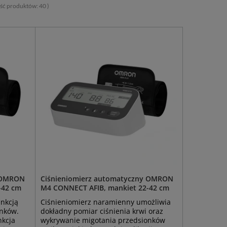
lość produktów:
40
)
y OMRON
Ciśnieniomierz automatyczny OMRON
-42 cm
M4 CONNECT AFIB, mankiet 22-42 cm
unkcją
Ciśnieniomierz naramienny umożliwia
onków.
dokładny pomiar ciśnienia krwi oraz
nkcja
wykrywanie migotania przedsionków