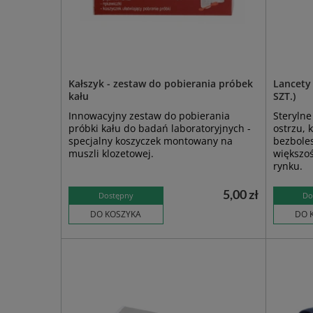
Kałszyk - zestaw do pobierania próbek
Lancety
kału
SZT.)
Innowacyjny zestaw do pobierania
Sterylne
próbki kału do badań laboratoryjnych -
ostrzu, 
specjalny koszyczek montowany na
bezbole
muszli klozetowej.
większo
rynku.
5,00 zł
Dostępny
Do
DO KOSZYKA
DO 