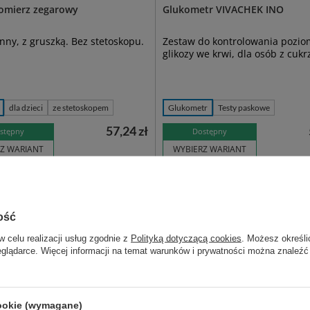
iomierz zegarowy
Glukometr VIVACHEK INO
ny, z gruszką. Bez stetoskopu.
Zestaw do kontrolowania pozi
glikozy we krwi, dla osób z cukr
dla dzieci
ze stetoskopem
Glukometr
Testy paskowe
57,24 zł
stępny
Dostępny
Z WARIANT
WYBIERZ WARIANT
ość
w celu realizacji usług zgodnie z
Polityką dotyczącą cookies
. Możesz określi
eglądarce. Więcej informacji na temat warunków i prywatności można znaleźć
cookie (wymagane)