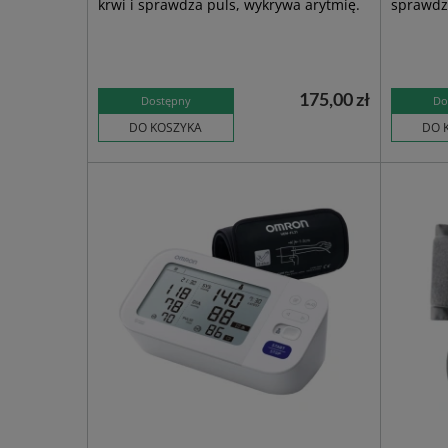
krwi i sprawdza puls, wykrywa arytmię.
sprawdzi
175,00 zł
Dostępny
Do
DO KOSZYKA
DO 