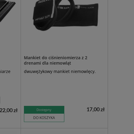
a
Mankiet do ciśnieniomierza z 2
drenami dla niemowląt
iarze
dwuwężykowy mankiet niemowlęcy.
17,00 zł
22,00 zł
Dostępny
DO KOSZYKA