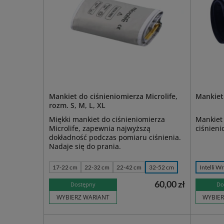
Mankiet do ciśnieniomierza Microlife,
Mankiet
rozm. S, M, L, XL
Miękki mankiet do ciśnieniomierza
Mankiet
Microlife, zapewnia najwyższą
ciśnien
dokładność podczas pomiaru ciśnienia.
Nadaje się do prania.
17-22 cm
22-32 cm
22-42 cm
32-52 cm
Intelli W
60,00 zł
Dostępny
Do
WYBIERZ WARIANT
WYBIER