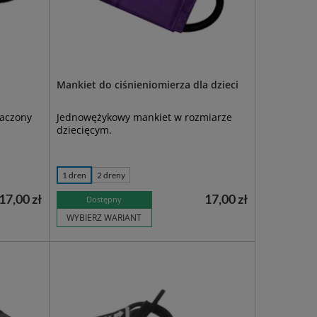
a
Mankiet do ciśnieniomierza dla dzieci
aczony
Jednowężykowy mankiet w rozmiarze
dziecięcym.
1 dren
2 dreny
17,00 zł
17,00 zł
Dostępny
WYBIERZ WARIANT