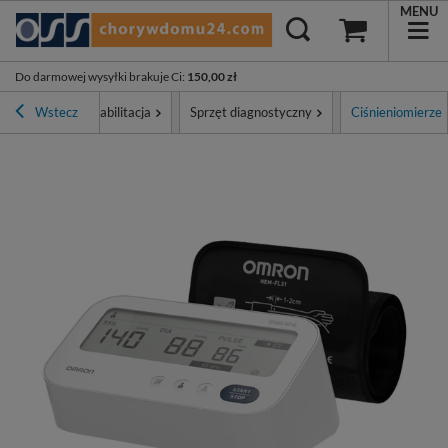
MENU
Do darmowej wysyłki brakuje Ci
:
150,00 zł
Diagnostyka i rehabilitacja
Wstecz
Sprzęt diagnostyczny
Ciśnieniomierze