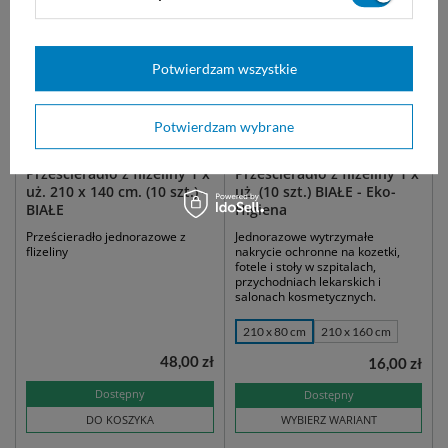
Potwierdzam wszystkie
Potwierdzam wybrane
Prześcieradło z flizeliny 1 x
Prześcieradło z flizeliny 1 x
uż. 210 x 140 cm. (10 szt.) -
uż. (10 szt.) BIAŁE - Eko-
BIAŁE
Higiena
Prześcieradło jednorazowe z
Jednorazowe wytrzymałe
flizeliny
nakrycie ochronne na kozetki,
fotele i stoły w szpitalach,
przychodniach lekarskich i
salonach kosmetycznych.
210 x 80 cm
210 x 160 cm
48,00 zł
16,00 zł
Dostępny
Dostępny
DO KOSZYKA
WYBIERZ WARIANT