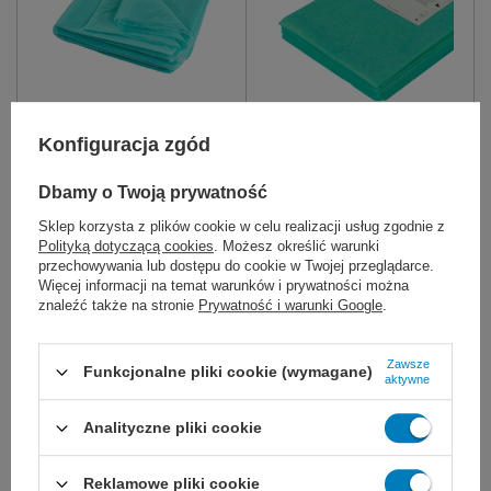
Prześcieradło z flizeliny 1 x
Prześcieradło z flizeliny 1 x
Konfiguracja zgód
uż. ZIELONE - Intergos
uż. (10 szt.) ZIELONE -
EuroCentrum
Dbamy o Twoją prywatność
Jednorazowe wytrzymałe
Podkład medyczny jednorazowy,
nakrycie ochronne na kozetki,
niejałowy. Do stosowana na
Sklep korzysta z plików cookie w celu realizacji usług zgodnie z
fotele i stoły w szpitalach,
materace, kozetki i inne
Polityką dotyczącą cookies
. Możesz określić warunki
przychodniach lekarskich i
wyposażenie służby zdrowia.
salonach kosmetycznych.
przechowywania lub dostępu do cookie w Twojej przeglądarce.
Więcej informacji na temat warunków i prywatności można
210 x 130 cm
210 x 160 cm
znaleźć także na stronie
Prywatność i warunki Google
.
210 x 130 cm
210 x 140 cm
210 x 80 cm (20 szt.)
15,00 zł
27,00 zł
Zawsze
Funkcjonalne pliki cookie (wymagane)
aktywne
Dostępny
Dostępny
WYBIERZ WARIANT
WYBIERZ WARIANT
Analityczne pliki cookie
Reklamowe pliki cookie