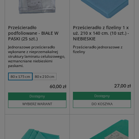
Prześcieradło
Prześcieradło z fizeliny 1 x
podfoliowane - BIAŁE W
uż. 210 x 140 cm. (10 szt.) -
PASKI (25 szt.)
NIEBIESKIE
Jednorazowe prześcieradło
Prześcieradło jednorazowe z
wykonane z nieprzemakalnej
fizeliny
struktury laminatu celulozowego,
wzmancniane niebieskimi
paskami.
80 x 175 cm
80 x 210 cm
27,00 zł
60,00 zł
Dostępny
Dostępny
WYBIERZ WARIANT
DO KOSZYKA