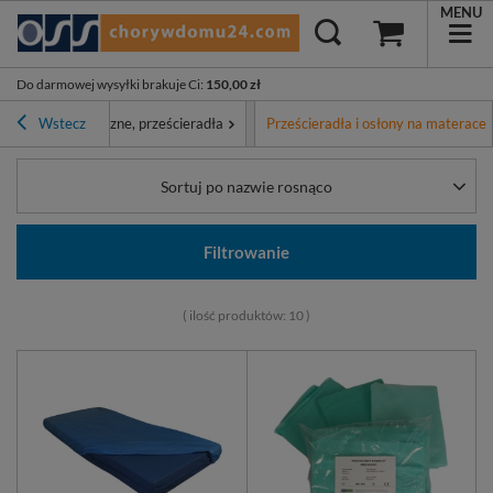
MENU
Do darmowej wysyłki brakuje Ci
:
150,00 zł
Podkłady medyczne, prześcieradła
Wstecz
Prześcieradła i osłony na materace
Sortuj po nazwie rosnąco
Filtrowanie
( ilość produktów:
10
)