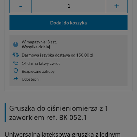
-
+
Dodaj do koszyka
W magazynie: 3 szt.
Wysyłka
dzisiaj
Darmowa i szybka dostawa
od
150,00 zł
14
dni na łatwy zwrot
Bezpieczne zakupy
Udostępnij
Gruszka do ciśnieniomierza z 1
zaworkiem ref. BK 052.1
Uniwersalna lateksowa gruszka z jednym