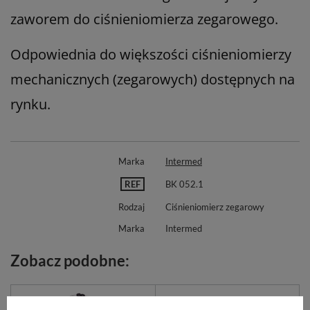
zaworem do ciśnieniomierza zegarowego.
Odpowiednia do większości ciśnieniomierzy
mechanicznych (zegarowych) dostępnych na
rynku.
Marka
Intermed
REF
BK 052.1
Rodzaj
Ciśnieniomierz zegarowy
Marka
Intermed
Zobacz podobne: