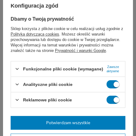
Konfiguracja zgód
Dbamy o Twoją prywatność
Sklep korzysta z plików cookie w celu realizacji usług zgodnie z
Polityką dotyczącą cookies
. Możesz określić warunki
przechowywania lub dostępu do cookie w Twojej przeglądarce.
Więcej informacji na temat warunków i prywatności można
Stetoskop internistyczny z
Ciśnieniomierz
znaleźć także na stronie
Prywatność i warunki Google
.
podwójną membraną
automatyczny Omron M6
Comfort bez zasilacza
Zawsze
Słuchawka internistyczna z
Profesjonalny automatyczny
Funkcjonalne pliki cookie (wymagane)
aktywne
dwustronną głowicą ze stali
ciśnieniomierz OMRON M6,
nierdzewnej. Lira wtopiona w
mankiet 22-42. Zasilany z baterii.
dren.
Analityczne pliki cookie
HS-30J L-H
IC-44
Reklamowe pliki cookie
469,80 zł
105,00 zł
Dostępny
Dostępny
WYBIERZ WARIANT
DO KOSZYKA
Potwierdzam wszystkie