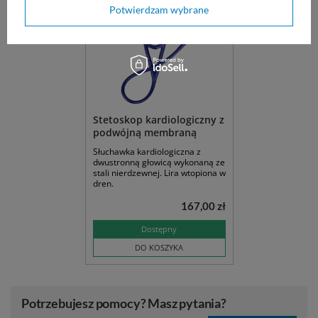
Potwierdzam wybrane
Stetoskop kardiologiczny z
podwójną membraną
Słuchawka kardiologiczna z
dwustronną głowicą wykonaną ze
stali nierdzewnej. Lira wtopiona w
dren.
167,00 zł
Dostępny
DO KOSZYKA
Potrzebujesz pomocy? Masz pytania?