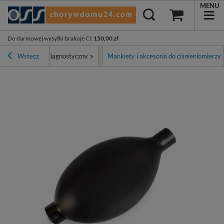
MENU
Do darmowej wysyłki brakuje Ci
:
150,00 zł
cja
Wstecz
Sprzęt diagnostyczny
Mankiety i akcesoria do ciśnieniomierzy