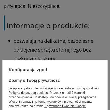
przylepca. Nieszczypiące.
Informacje o produkcie:
pozwalają na delikatne, bezbolesne
odklejenie sprzętu stomijnego bez
uszkodzenia skóry
szybko usuwają pozostałości przylepca
Konfiguracja zgód
nie pozostawiają śladów na skórze
Dbamy o Twoją prywatność
Sklep korzysta z plików cookie w celu realizacji usług zgodnie z
pakowane w pojedyncze opakowania,
Polityką dotyczącą cookies
. Możesz określić warunki
przechowywania lub dostępu do cookie w Twojej przeglądarce.
idealne podczas podróży
Więcej informacji na temat warunków i prywatności można
znaleźć także na stronie
Prywatność i warunki Google
.