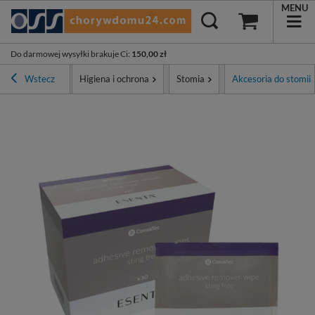
MENU
Do darmowej wysyłki brakuje Ci
:
150,00 zł
trona główna
Wstecz
Higiena i ochrona
Stomia
Akcesoria do stomii