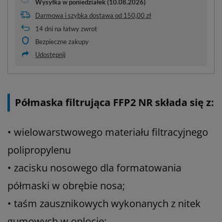
Wysyłka
w poniedziałek (10.08.2026)
Darmowa i szybka dostawa
od
150,00 zł
14
dni na łatwy zwrot
Bezpieczne zakupy
Udostępnij
Półmaska filtrująca FFP2 NR składa się z:
• wielowarstwowego materiału filtracyjnego
polipropylenu
• zacisku nosowego dla formatowania
półmaski w obrębie nosa;
• taśm zausznikowych wykonanych z nitek
gumowych w oplocie;