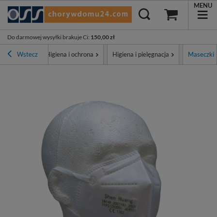
MENU
Do darmowej wysyłki brakuje Ci
:
150,00 zł
na główna
Wstecz
Higiena i ochrona
Higiena i pielęgnacja
Maseczki