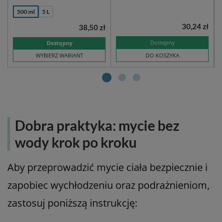
500 ml
5 L
30,24 zł
ł
38,50 zł
Dostępny
Dostępny
WYBIERZ WARIANT
DO KOSZYKA
Dobra praktyka: mycie bez
wody krok po kroku
Aby przeprowadzić mycie ciała bezpiecznie i
zapobiec wychłodzeniu oraz podrażnieniom,
zastosuj poniższą instrukcję: