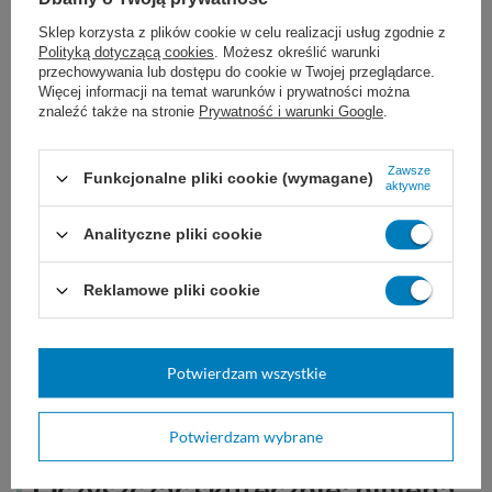
wybór takich akcesoriów znajdziesz w naszej
Sklep korzysta z plików cookie w celu realizacji usług zgodnie z
Polityką dotyczącą cookies
. Możesz określić warunki
kategorii produktów do mycia i pielęgnacji
przechowywania lub dostępu do cookie w Twojej przeglądarce.
Więcej informacji na temat warunków i prywatności można
pacjenta.
znaleźć także na stronie
Prywatność i warunki Google
.
Zawsze
Funkcjonalne pliki cookie (wymagane)
aktywne
Analityczne pliki cookie
Reklamowe pliki cookie
Potwierdzam wszystkie
Potwierdzam wybrane
Oczyszczać skutecznie: higiena