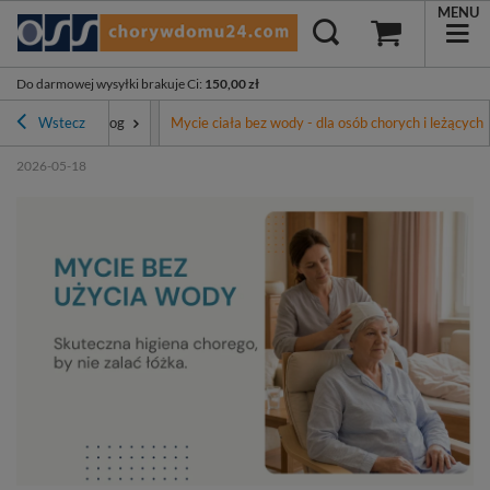
MENU
Do darmowej wysyłki brakuje Ci
:
150,00 zł
a główna
Wstecz
Blog
Mycie ciała bez wody - dla osób chorych i leżących
2026-05-18