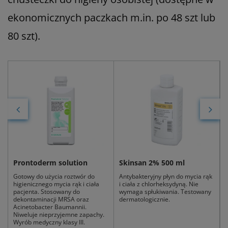
ekonomicznych paczkach m.in. po 48 szt lub
80 szt).
Prontoderm solution
Skinsan 2% 500 ml
Gotowy do użycia roztwór do
Antybakteryjny płyn do mycia rąk
higienicznego mycia rąk i ciała
i ciała z chlorheksydyną. Nie
J
pacjenta. Stosowany do
wymaga spłukiwania. Testowany
ż
o
dekontaminacji MRSA oraz
dermatologicznie.
d
Acinetobacter Baumannii.
Niweluje nieprzyjemne zapachy.
Wyrób medyczny klasy III.