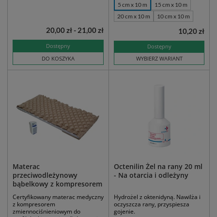
5 cm x 10 m
15 cm x 10 m
20 cm x 10 m
10 cm x 10 m
20,00 zł - 21,00 zł
10,20 zł
Dostępny
Dostępny
DO KOSZYKA
WYBIERZ WARIANT
Materac
Octenilin Żel na rany 20 ml
przeciwodleżynowy
- Na otarcia i odleżyny
bąbelkowy z kompresorem
Certyfikowany materac medyczny
Hydrożel z oktenidyną. Nawilża i
z kompresorem
oczyszcza rany, przyspiesza
zmiennociśnieniowym do
gojenie.