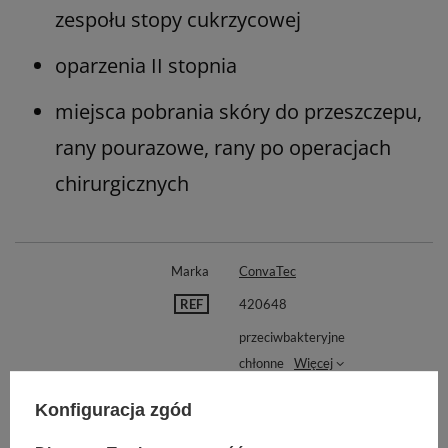
zespołu stopy cukrzycowej
oparzenia II stopnia
miejsca pobrania skóry do przeszczepu,
rany pourazowe, rany po operacjach
chirurgicznych
Marka
ConvaTec
REF
420648
przeciwbakteryjne
chłonne
Więcej
na rany z dużym wysiękiem
Zastosowanie opatrunku
Konfiguracja zgód
na rany ostre
na trudno gojące się rany