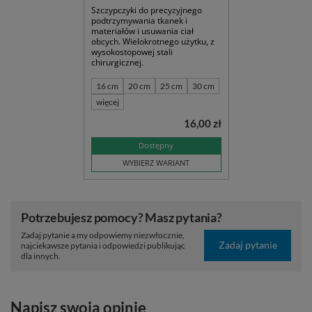
Szczypczyki do precyzyjnego
podtrzymywania tkanek i
materiałów i usuwania ciał
obcych. Wielokrotnego użytku, z
wysokostopowej stali
chirurgicznej.
16 cm
20 cm
25 cm
30 cm
więcej
16,00 zł
Dostępny
WYBIERZ WARIANT
Potrzebujesz pomocy? Masz pytania?
Zadaj pytanie a my odpowiemy niezwłocznie,
Zadaj pytanie
najciekawsze pytania i odpowiedzi publikując
dla innych.
Napisz swoją opinię