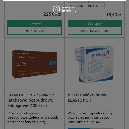
8cm x 5m
6cm x 5m
225,00 zł
18,50 zł
Dostępny
Dostępny
DO KOSZYKA
WYBIERZ WARIANT
COMFORT PF - rękawice
Plaster włókninowy
lateksowe bezpudrowe
ELASTOPOR
zabiegowe (100 szt.)
Rękawice lateksowe,
Włókninowy, hypoalergiczny
bezpudrowe. Zalecane dla osób
przylepiec na rolce. Łatwo
ze skłonnością do alergii.
rozwijany z pudełka.