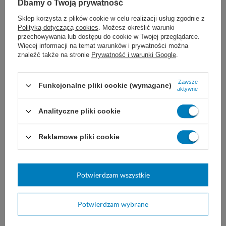
Dbamy o Twoją prywatność
na rany cukrzycowe
Sklep korzysta z plików cookie w celu realizacji usług zgodnie z
Polityką dotyczącą cookies
. Możesz określić warunki
Zobacz podobne:
przechowywania lub dostępu do cookie w Twojej przeglądarce.
Więcej informacji na temat warunków i prywatności można
znaleźć także na stronie
Prywatność i warunki Google
.
Zawsze
Funkcjonalne pliki cookie (wymagane)
aktywne
Analityczne pliki cookie
Reklamowe pliki cookie
System do
Opaska tkana ROSIDAL K -
kompresjoterapii ROSIDAL
L&R
SYS - L&R
Potwierdzam wszystkie
To pełny system przeznaczony do
do silnej kompresji, ograniczania
kompresjoterapii. Składa się z
ruchów pewnych części ciała,
kilku bandaży i opatrunków.
stabilizacji i odciążenia oraz
Potwierdzam wybrane
mocowania opatrunków.
10cm x 5m
12cm x 5m