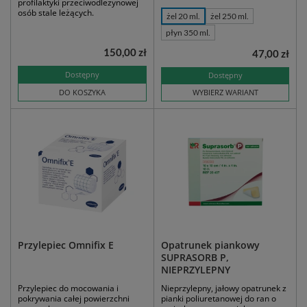
profilaktyki przeciwodleżynowej
osób stale leżących.
żel 20 ml.
żel 250 ml.
płyn 350 ml.
150,00 zł
47,00 zł
Dostępny
Dostępny
DO KOSZYKA
WYBIERZ WARIANT
Przylepiec Omnifix E
Opatrunek piankowy
SUPRASORB P,
NIEPRZYLEPNY
Przylepiec do mocowania i
Nieprzylepny, jałowy opatrunek z
pokrywania całej powierzchni
pianki poliuretanowej do ran o