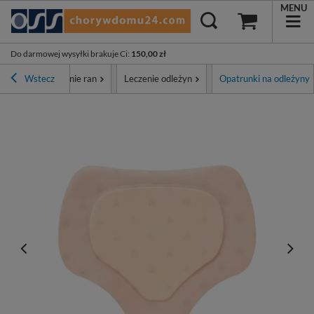
MENU
Do darmowej wysyłki brakuje Ci
:
150,00 zł
Opatrunki i leczenie ran
Wstecz
Leczenie odleżyn
Opatrunki na odleżyny