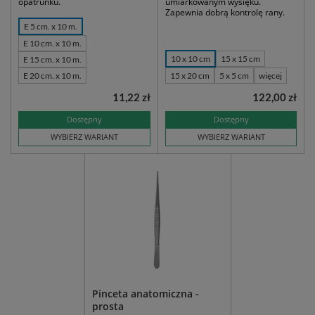
opatrunku.
umiarkowanym wysięku.
Zapewnia dobrą kontrolę rany.
E 5 cm. x 10 m.
E 10 cm. x 10 m.
10 x 10 cm
15 x 15 cm
E 15 cm. x 10 m.
E 20 cm. x 10 m.
15 x 20 cm
5 x 5 cm
więcej
11,22 zł
122,00 zł
Dostępny
Dostępny
WYBIERZ WARIANT
WYBIERZ WARIANT
Pinceta anatomiczna -
prosta