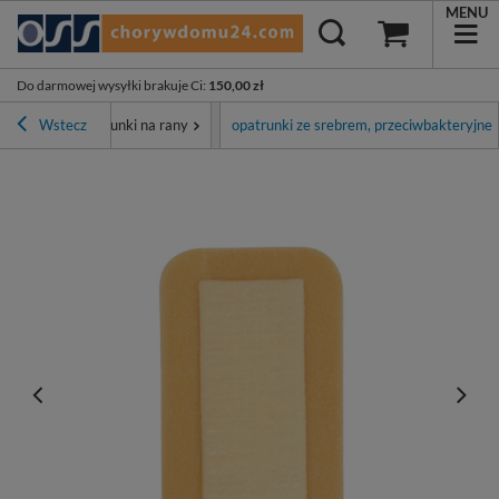
MENU
Do darmowej wysyłki brakuje Ci
:
150,00 zł
e ran
Wstecz
Opatrunki na rany
opatrunki ze srebrem, przeciwbakteryjne