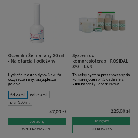
Octenilin Żel na rany 20 ml
System do
- Na otarcia i odleżyny
kompresjoterapii ROSIDAL
SYS - L&R
Hydrożel z oktenidyną. Nawilża i
To pełny system przeznaczony do
oczyszcza rany, przyspiesza
kompresjoterapii. Składa się z
gojenie.
kilku bandaży i opatrunków.
żel 20 ml.
żel 250 ml.
płyn 350 ml.
225,00 zł
47,00 zł
Dostępny
Dostępny
WYBIERZ WARIANT
DO KOSZYKA