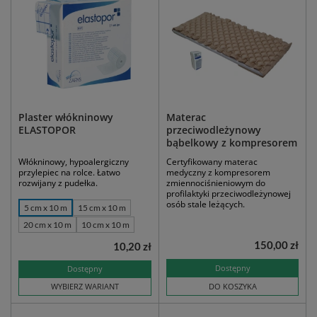
Plaster włókninowy
Materac
ELASTOPOR
przeciwodleżynowy
bąbelkowy z kompresorem
Włókninowy, hypoalergiczny
Certyfikowany materac
przylepiec na rolce. Łatwo
medyczny z kompresorem
rozwijany z pudełka.
zmiennociśnieniowym do
profilaktyki przeciwodleżynowej
osób stale leżących.
5 cm x 10 m
15 cm x 10 m
20 cm x 10 m
10 cm x 10 m
150,00 zł
10,20 zł
Dostępny
Dostępny
WYBIERZ WARIANT
DO KOSZYKA