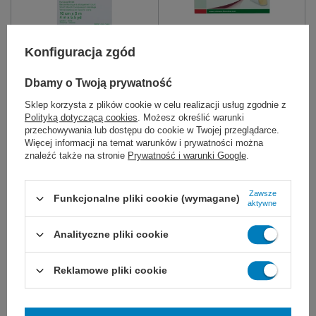
Konfiguracja zgód
Opaska tkana ROSIDAL K -
Opatrunek piankowy
L&R
SUPRASORB P,
NIEPRZYLEPNY
Dbamy o Twoją prywatność
do silnej kompresji, ograniczania
Nieprzylepny, jałowy opatrunek z
Sklep korzysta z plików cookie w celu realizacji usług zgodnie z
ruchów pewnych części ciała,
pianki poliuretanowej do ran o
Polityką dotyczącą cookies
. Możesz określić warunki
stabilizacji i odciążenia oraz
umiarkowanym wysięku.
mocowania opatrunków.
Zapewnia dobrą kontrolę rany.
przechowywania lub dostępu do cookie w Twojej przeglądarce.
Więcej informacji na temat warunków i prywatności można
12cm x 5m
8cm x 5m
10 x 10 cm
15 x 15 cm
znaleźć także na stronie
Prywatność i warunki Google
.
10cm x 5m
6cm x 5m
15 x 20 cm
5 x 5 cm
więcej
18,50 zł
122,00 zł
Zawsze
Funkcjonalne pliki cookie (wymagane)
aktywne
Dostępny
Dostępny
WYBIERZ WARIANT
WYBIERZ WARIANT
Analityczne pliki cookie
Reklamowe pliki cookie