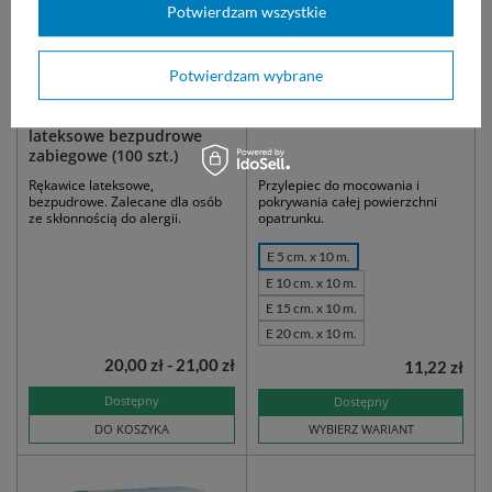
Potwierdzam wszystkie
Potwierdzam wybrane
COMFORT PF - rękawice
Przylepiec Omnifix E
lateksowe bezpudrowe
zabiegowe (100 szt.)
Rękawice lateksowe,
Przylepiec do mocowania i
bezpudrowe. Zalecane dla osób
pokrywania całej powierzchni
ze skłonnością do alergii.
opatrunku.
E 5 cm. x 10 m.
E 10 cm. x 10 m.
E 15 cm. x 10 m.
E 20 cm. x 10 m.
20,00 zł - 21,00 zł
11,22 zł
Dostępny
Dostępny
DO KOSZYKA
WYBIERZ WARIANT