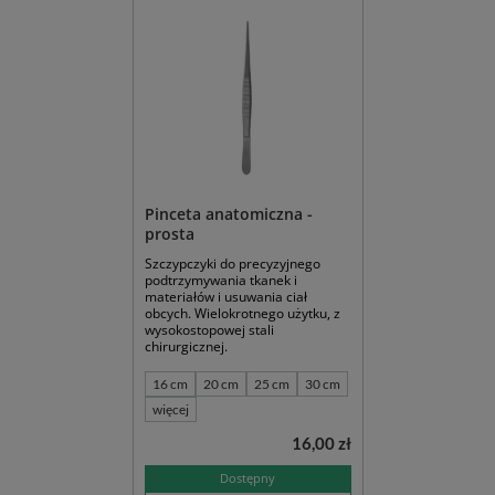
Pinceta anatomiczna -
prosta
Szczypczyki do precyzyjnego
podtrzymywania tkanek i
materiałów i usuwania ciał
obcych. Wielokrotnego użytku, z
wysokostopowej stali
chirurgicznej.
16 cm
20 cm
25 cm
30 cm
więcej
16,00 zł
Dostępny