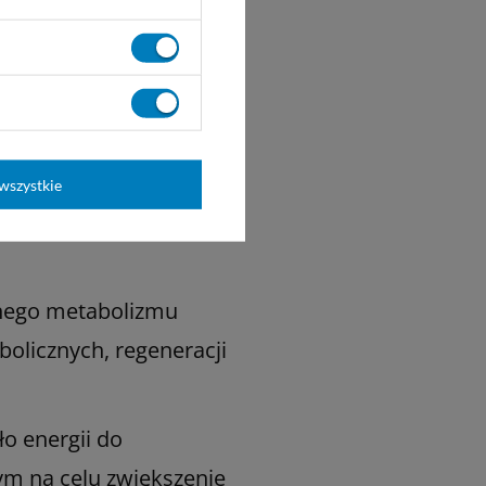
i ograniczenia
upośledzona produkcja
wszystkie
nego metabolizmu
olicznych, regeneracji
 energii do
ym na celu zwiększenie