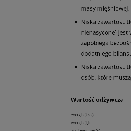
masy mięśniowej.
Niska zawartość t
nienasycone) jest
zapobiega bezpośr
dodatniego bilans
Niska zawartość tł
osób, które muszą 
Wartość odżywcza
energia (kcal)
energia (kJ)
węglowodany (g)