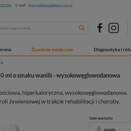
033 596
E-mail:
chorywdomu24@oss.com.pl
chrona
Żywienie medyczne
Diagnostyka i reha
ne
0 ml o smaku wanilii - wysokowęglowodanowa
ościowa, hiperkaloryczna, wysokowęglowodanowa,
li żywieniowej w trakcie rehabilitacji i choroby.
Inne warianty
Wanilia