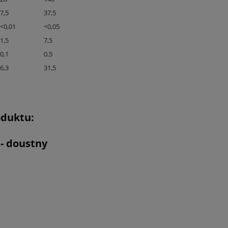
7,5
37,5
<0,01
<0,05
1,5
7,5
0,1
0,5
6,3
31,5
oduktu:
 - doustny