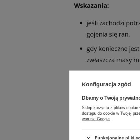
Wskazania:
jeśli zachodzi pot
gojenia się ran,
gdy konieczne jest
zwłaszcza masy mi
w przypadku zapotr
Konfiguracja zgód
szczególnie z akty
Dbamy o Twoją prywatn
w celu powrotu do
Sklep korzysta z plików cookie 
w okresie rozpocz
dostępu do cookie w Twojej prz
warunki Google
.
okresie żywienia p
Funkcjonalne pliki 
w celu spowolnien