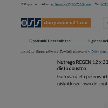
OSS sp. z o.o.
Adres:
ul. Siennicka 25, 80-758 Gdańsk
Tel.
607 
Opatrunki i leczenie ran
Higiena i o
Jesteś tu:
Strona główna
Żywienie medyczne
Diety doust
Nutrego REGEN 12 x 33
dieta doustna
Gotowa dieta pełnowart
niskotłuszczowa do kontro