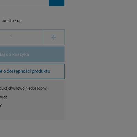
ł
brutto
/
op.
+
aj do koszyka
 o dostępności produktu
dukt chwilowo niedostępny.
wrot
y