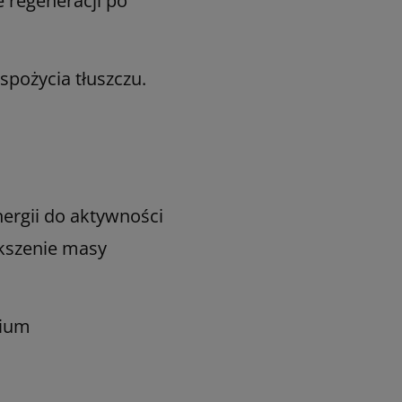
 regeneracji po
spożycia tłuszczu.
rgii do aktywności
ększenie masy
mium