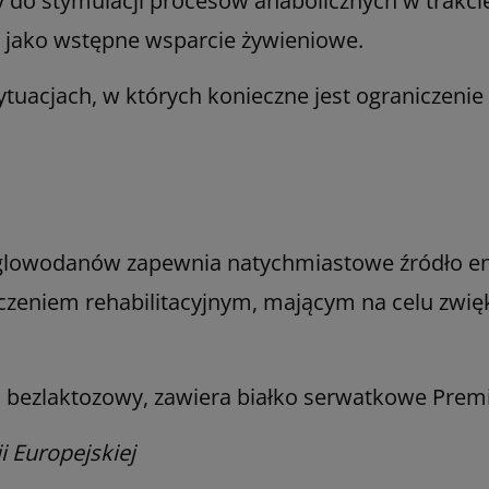
 do stymulacji procesów anabolicznych w trakcie
b jako wstępne wsparcie żywieniowe.
uacjach, w których konieczne jest ograniczenie 
lowodanów zapewnia natychmiastowe źródło ene
leczeniem rehabilitacyjnym, mającym na celu zwi
 bezlaktozowy, zawiera białko serwatkowe Pre
 Europejskiej