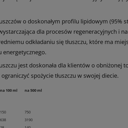
łuszczów o doskonałym profilu lipidowym (95% s
 wystarczająca dla procesów regeneracyjnych i n
edniemu odkładaniu się tłuszczu, które ma miej
u energetycznego.
uszczu jest doskonała dla klientów o obniżonej to
ograniczyć spożycie tłuszczu w swojej diecie.
na 100 ml
na 500 ml
150
750
638
3190
28
140