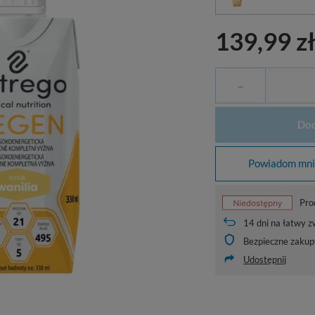
139,99 z
-
Dod
Powiadom mnie
Pro
14
dni na łatwy z
Bezpieczne zakup
Udostępnij