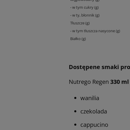
- w tym cukry (g)
- w ty, błonnik (g)
Tłuszcze (g)
- w tym tłuszcza nasycone (g)
Białko (g)
Dostępene smaki pr
Nutrego Regen
330 ml
wanilia
czekolada
cappucino