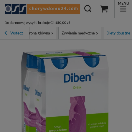
MENU
Do darmowej wysyłki brakuje Ci
:
150,00 zł
Wstecz
Strona główna
Żywienie medyczne
Diety doustne