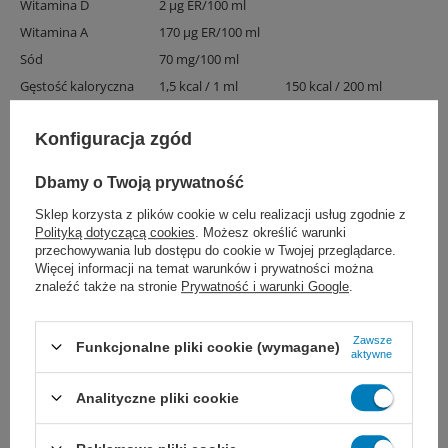
Witamina D
2 μg ER/100 ml
Witamina A
170 μg ER/100 ml
Sód
70 mg/100 ml
Gęstość kaloryczna
1,5 kcal / 1 ml
150 kcal / 200 ml
Osmolarność:
360 mosmol/l
Konfiguracja zgód
Zalecenia:
Dbamy o Twoją prywatność
Sklep korzysta z plików cookie w celu realizacji usług zgodnie z
W przypadku zagrożenia niedożywieniem lub
Polityką dotyczącą cookies
. Możesz określić warunki
przechowywania lub dostępu do cookie w Twojej przeglądarce.
niedożywienia u osób z:
Więcej informacji na temat warunków i prywatności można
znaleźć także na stronie
Prywatność i warunki Google
.
cukrzycą,
Zawsze
Funkcjonalne pliki cookie (wymagane)
aktywne
nietolerancją glukozy,
Analityczne pliki cookie
koniecznością ograniczenia podaży