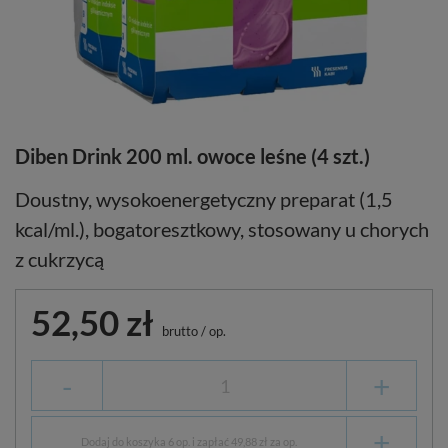
Diben Drink 200 ml. owoce leśne (4 szt.)
Doustny, wysokoenergetyczny preparat (1,5
kcal/ml.), bogatoresztkowy, stosowany u chorych
z cukrzycą
52,50 zł
brutto
/
op.
-
+
+
Dodaj do koszyka 6 op. i zapłać 49,88 zł za op.