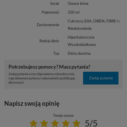
Smak
Owoce leśne
Pojemność
200 ml
Cukrzyca (DIA, DIBEN, FIBRE+)
Zastosowanie
Niedożywienie
Hiperkaloryczna
Rodzaj diety
Wysokobiałkowa
Typ
Dieta doustna
Potrzebujesz pomocy? Masz pytania?
Zadaj pytanie a my odpowiemy niezwłocznie,
Zadaj pytanie
najciekawsze pytania i odpowiedzi publikując
dla innych.
Napisz swoją opinię
Twoja ocena:
5/5