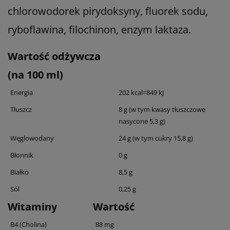
chlorowodorek pirydoksyny, fluorek sodu,
ryboflawina, filochinon, enzym laktaza.
Wartość odżywcza
(na 100 ml)
Energia
202 kcal=849 kJ
Tłuszcz
8 g (w tym kwasy tłuszczowe
nasycone 5,3 g)
Węglowodany
24 g (w tym cukry 15,8 g)
Błonnik
0 g
Białko
8,5 g
Sól
0,25 g
Witaminy
Wartość
B4 (Cholina)
88 mg