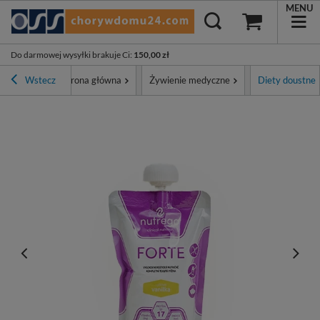
MENU
Do darmowej wysyłki brakuje Ci
:
150,00 zł
Wstecz
Strona główna
Żywienie medyczne
Diety doustne