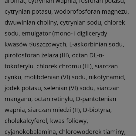
aromat, cytrynian wapnia, fosforan potasu,
cytrynian potasu, wodorofosforan magnezu,
dwuwinian choliny, cytrynian sodu, chlorek
sodu, emulgator (mono- i diglicerydy
kwasów tłuszczowych, L-askorbinian sodu,
pirofosforan żelaza (III), octan DL-α-
tokoferylu, chlorek chromu (III), siarczan
cynku, molibdenian (VI) sodu, nikotynamid,
jodek potasu, selenian (VI) sodu, siarczan
manganu, octan retinylu, D-pantotenian
wapnia, siarczan miedzi (II), D-biotyna,
cholekalcyferol, kwas foliowy,
cyjanokobalamina, chlorowodorek tiaminy,