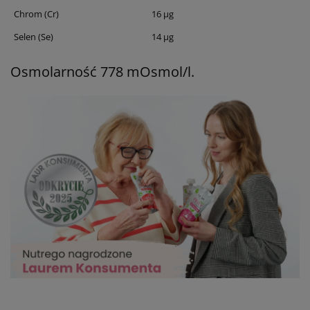
Chrom (Cr)
16 μg
Selen (Se)
14 μg
Osmolarność 778 mOsmol/l.