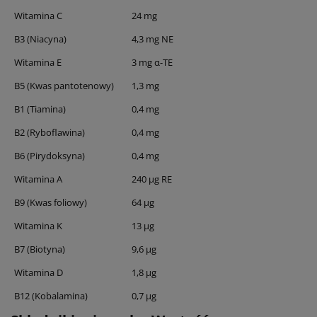
Witamina C
24 mg
B3 (Niacyna)
4,3 mg NE
Witamina E
3 mg α-TE
B5 (Kwas pantotenowy)
1,3 mg
B1 (Tiamina)
0,4 mg
B2 (Ryboflawina)
0,4 mg
B6 (Pirydoksyna)
0,4 mg
Witamina A
240 μg RE
B9 (Kwas foliowy)
64 μg
Witamina K
13 μg
B7 (Biotyna)
9,6 μg
Witamina D
1,8 μg
B12 (Kobalamina)
0,7 μg