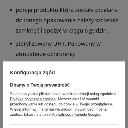
porcję produktu która została przelana
do innego opakowania należy szczelnie
zamknąć i spożyć w ciągu 6 godzin,
sterylizowany UHT. Pakowany w
atmosferze ochronnej.
Ważne informacje:
Konfiguracja zgód
Dbamy o Twoją prywatność
tylko do użytku dojelitowego, nie
Sklep korzysta z plików cookie w celu realizacji usług zgodnie z
podawać dożylnie,
Polityką dotyczącą cookies
. Możesz określić warunki
przechowywania lub dostępu do cookie w Twojej przeglądarce.
nie stosować u dzieci poniżej 3 roku
Więcej informacji na temat warunków i prywatności można
znaleźć także na stronie
Prywatność i warunki Google
.
życia,