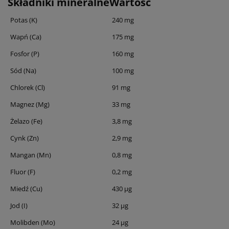
Składniki mineralne
Wartość
Potas (K)
240 mg
Wapń (Ca)
175 mg
Fosfor (P)
160 mg
Sód (Na)
100 mg
Chlorek (Cl)
91 mg
Magnez (Mg)
33 mg
Żelazo (Fe)
3,8 mg
Cynk (Zn)
2,9 mg
Mangan (Mn)
0,8 mg
Fluor (F)
0,2 mg
Miedź (Cu)
430 μg
Jod (I)
32 μg
Molibden (Mo)
24 μg