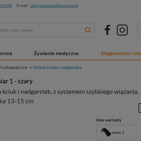
033 596
E-mail:
chorywdomu24@oss.com.pl
chrona
Żywienie medyczne
Diagnostyka i reha
ęt ortopedyczny
Orteza kciuka i nadgarstka
iar 1 - szary
 kciuk i nadgarstek, z systemem szybkiego wiązania.
ka 13-15 cm
Inne warianty
rozm. 1