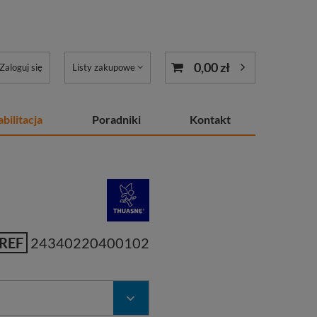
0,00 zł
Zaloguj się
Listy zakupowe
bilitacja
Poradniki
Kontakt
REF
24340220400102