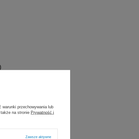
)
ć warunki przechowywania lub
styczność itd.)
 także na stronie
Prywatność i
Zawsze aktywne