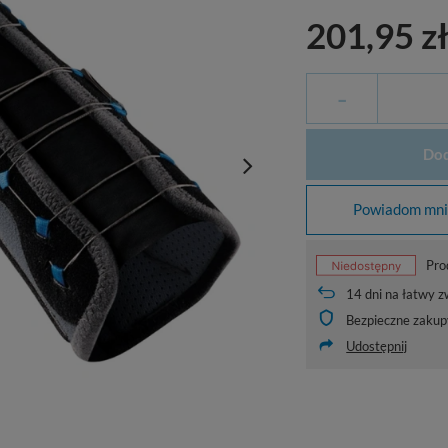
201,95 z
-
Dod
Powiadom mnie
Pro
14
dni na łatwy z
Bezpieczne zakup
Udostępnij