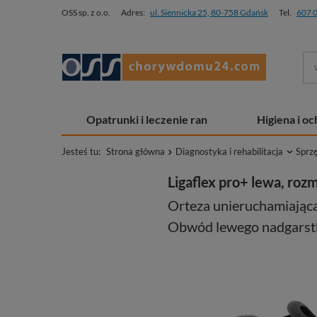
OSS sp. z o.o.
Adres:
ul. Siennicka 25, 80-758 Gdańsk
Tel.
607 
Opatrunki i leczenie ran
Higiena i o
Jesteś tu:
Strona główna
Diagnostyka i rehabilitacja
Sprz
Ligaflex pro+ lewa, rozm
Orteza unieruchamiająca
Obwód lewego nadgarst