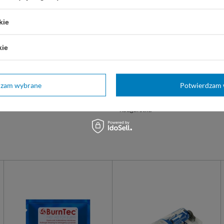
kie
Marka
Thuasne
kie
REF
24340220400102
Model
Ligaflex Pro
Strona
lewa
dzam wybrane
Potwierdzam 
kciuka
Unieruchomienie
nadgarstka