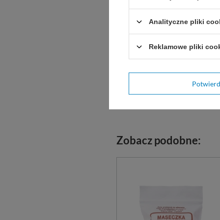
Analityczne pliki coo
Reklamowe pliki coo
Potwier
Zobacz podobne: