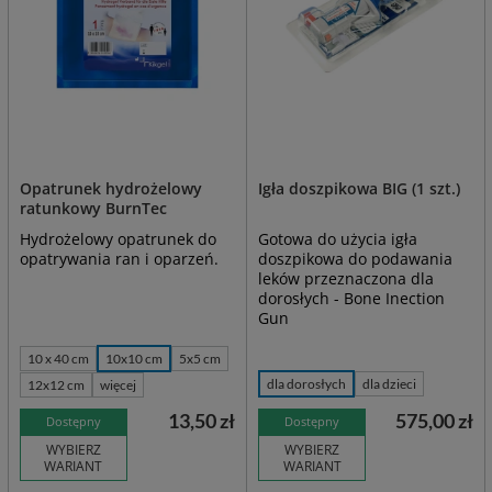
Opatrunek hydrożelowy
Igła doszpikowa BIG (1 szt.)
ratunkowy BurnTec
Hydrożelowy opatrunek do
Gotowa do użycia igła
opatrywania ran i oparzeń.
doszpikowa do podawania
leków przeznaczona dla
dorosłych - Bone Inection
Gun
10 x 40 cm
10x10 cm
5x5 cm
dla dorosłych
dla dzieci
12x12 cm
więcej
13,50 zł
575,00 zł
Dostępny
Dostępny
WYBIERZ
WYBIERZ
WARIANT
WARIANT