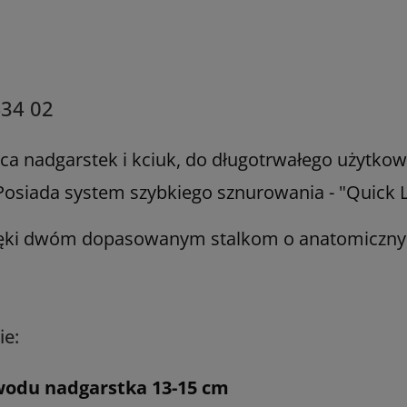
434 02
ca nadgarstek i kciuk, do długotrwałego użytko
Posiada system szybkiego sznurowania - "
Quick 
dzięki dwóm dopasowanym stalkom o anatomicznym
ie:
wodu nadgarstka 13-15 cm