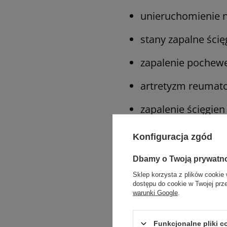
unieruchomienie n
stany zapalne ścię
zapalenie pochewe
artretyzm reumato
zapalenie ścięgien
leczenie zachowaw
Konfiguracja zgód
choroba zwyrodni
Dbamy o Twoją prywatn
Sklep korzysta z plików cookie 
upośledzenia nerw
dostępu do cookie w Twojej prz
warunki Google
.
Funkcjonalne pliki 