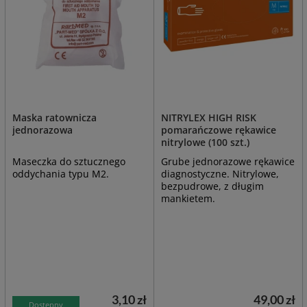
Maska ratownicza
NITRYLEX HIGH RISK
jednorazowa
pomarańczowe rękawice
nitrylowe (100 szt.)
Maseczka do sztucznego
Grube jednorazowe rękawice
oddychania typu M2.
diagnostyczne. Nitrylowe,
bezpudrowe, z długim
mankietem.
3,10 zł
49,00 zł
Dostępny