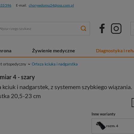
033 596
E-mail:
chorywdomu24@oss.com.pl
chrona
Żywienie medyczne
Diagnostyka i reha
ęt ortopedyczny
Orteza kciuka i nadgarstka
miar 4 - szary
 kciuk i nadgarstek, z systemem szybkiego wiązania.
tka 20,5-23 cm
Inne warianty
rozm. 4