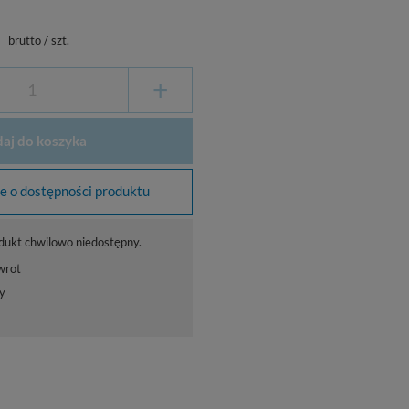
ł
brutto
/
szt.
+
aj do koszyka
 o dostępności produktu
dukt chwilowo niedostępny.
wrot
y