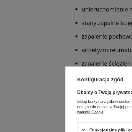
unieruchomienie n
stany zapalne ścię
zapalenie pochewe
artretyzm reumato
zapalenie ścięgien
leczenie zachowaw
Konfiguracja zgód
choroba zwyrodni
Dbamy o Twoją prywatn
Sklep korzysta z plików cookie 
upośledzenia nerw
dostępu do cookie w Twojej prz
warunki Google
.
Funkcjonalne pliki 