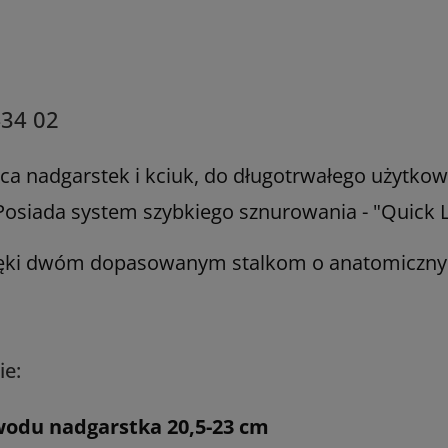
434 02
ca nadgarstek i kciuk, do długotrwałego użytko
Posiada system szybkiego sznurowania - "
Quick 
dzięki dwóm dopasowanym stalkom o anatomicznym
ie:
wodu nadgarstka 20,5-23 cm