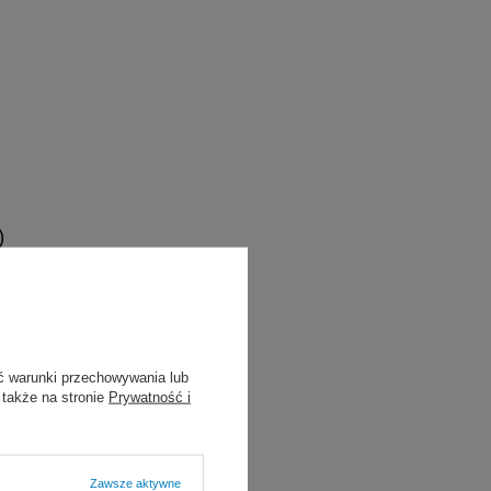
)
ć warunki przechowywania lub
styczność itd.)
 także na stronie
Prywatność i
Zawsze aktywne