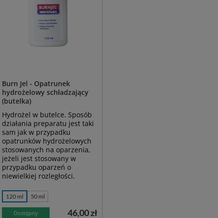
Burn Jel - Opatrunek
hydrożelowy schładzający
(butelka)
Hydrożel w butelce. Sposób
działania preparatu jest taki
sam jak w przypadku
opatrunków hydrożelowych
stosowanych na oparzenia,
jeżeli jest stosowany w
przypadku oparzeń o
niewielkiej rozległości.
120 ml
50 ml
46,00 zł
Dostępny