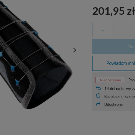
201,95 z
-
Dod
Powiadom mnie
Pro
14
dni na łatwy z
Bezpieczne zakup
Udostępnij