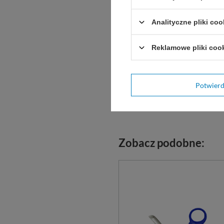
Analityczne pliki coo
Reklamowe pliki coo
Potwier
Zobacz podobne: