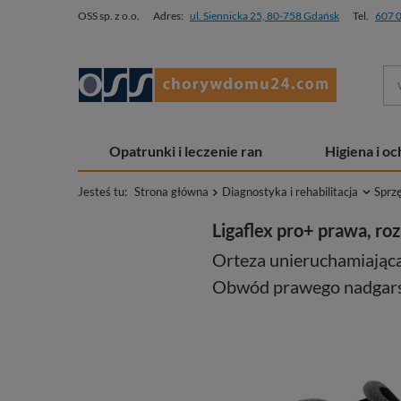
OSS sp. z o.o.
Adres:
ul. Siennicka 25, 80-758 Gdańsk
Tel.
607 
Opatrunki i leczenie ran
Higiena i o
Jesteś tu:
Strona główna
Diagnostyka i rehabilitacja
Sprz
Ligaflex pro+ prawa, roz
Orteza unieruchamiająca
Obwód prawego nadgars