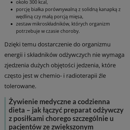
Składniki odżywcze w Nutridrink
Protein – co dokładnie dostarczasz
pacjentowi onkologicznemu?
Przykładowo, Nutridrink Protein dostarcza na
100 ml ok.:
ok. 245 kcal, ok. 14–18 g białka (24% energii),
ok. 35% energii z tłuszczu,
41% z węglowodanów,
komplet witamin i składników mineralnych (m.in.
witaminy A, D, E, K, z grupy B, cynk, żelazo,
magnez).
To oznacza, że jedna mała butelka 125 ml
może dostarczyć: