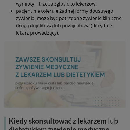
Zgodnie z charakterystyką produktów:
Nutridrink Protein i Nutridrink Protein Omega 3
należy stosować pod nadzorem lekarza,
nie stosować u dzieci poniżej 3–6 lat (zależnie od
wariantu),
nie stosować w przypadku alergii na białka mleka
krowiego, galaktozemii, fruktozemii, często także
przy nasilonej nietolerancji laktozy (szczegółowo –
na ulotce),
ostrożność u osób z ciężką niewydolnością nerek
lub wątroby,
to produkty do picia doustnego – nie podaje się
ich dożylnie ani do sondy bez zgody lekarza (dla
sond są inne preparaty).
Jeżeli w trakcie stosowania nutridrinków:
nasilą się biegunki, bóle brzucha, wysypka,