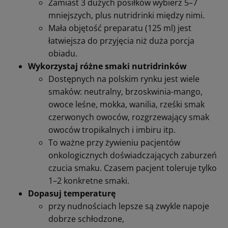
262,00 zł
Dostępny
DO KOSZYKA
Brak apetytu, nudności, zmęczenie –
jak mimo objawów żywić osobę
poddawaną chemioterapii?
Pacjentów onkologicznych w trakcie i po
chemioterapii bardzo często dotyczą: brak
apetytu, nudności, zmiany w odczuwaniu
smaku, niechęć do jedzenia, zmęczenie.
Kilka praktycznych zasad:
Małe porcje, ale częściej