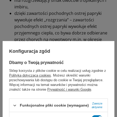
pacjentów onkologicznych doświadczających
zaburzeń czucia smaku w trakcie terapii.
Nutridrink Protein 4 × 125 ml o rozgrzewającym
smaku owoców tropikalnych i imbiru
Konfiguracja zgód
Szczególnym wariantem jest Nutridrink
Protein rozgrzewający smak owoców
Dbamy o Twoją prywatność
tropikalnych i imbiru. Produkt ten został
Sklep korzysta z plików cookie w celu realizacji usług zgodnie z
Polityką dotyczącą cookies
. Możesz określić warunki
opracowany z myślą o żywieniu pacjentów
przechowywania lub dostępu do cookie w Twojej przeglądarce.
Więcej informacji na temat warunków i prywatności można
onkologicznych, u których pojawiają się:
znaleźć także na stronie
Prywatność i warunki Google
.
niechęć do jedzenia, nudności, uczucie
Zawsze
Funkcjonalne pliki cookie (wymagane)
zimna.
aktywne