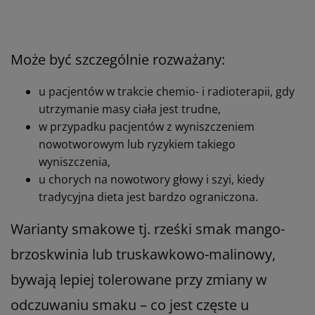
Nutrego FRUTY PLUS 4 x
175 ml
Hiperkaloryczna,
niskotłuszczowa,
bogatoresztkowa dieta w płynie o
konsystencji musu owocowego.
jabłko
jagoda
brzoskwinia
malina
burak
44,99 zł
Dostępny
WYBIERZ WARIANT