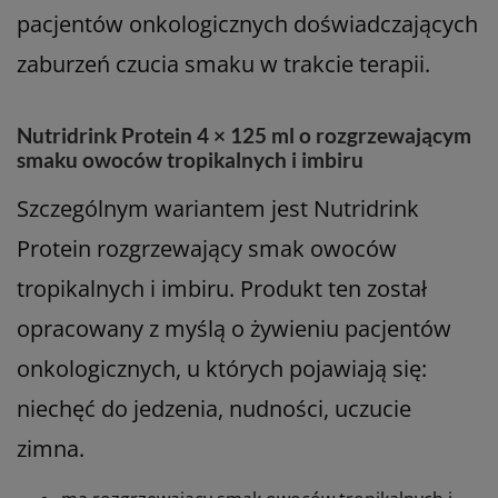
Może być szczególnie rozważany:
u pacjentów w trakcie chemio- i radioterapii, gdy
utrzymanie masy ciała jest trudne,
w przypadku pacjentów z wyniszczeniem
nowotworowym lub ryzykiem takiego
wyniszczenia,
u chorych na nowotwory głowy i szyi, kiedy
tradycyjna dieta jest bardzo ograniczona.
Warianty smakowe tj. rześki smak mango-
brzoskwinia lub truskawkowo-malinowy,
bywają lepiej tolerowane przy zmiany w
odczuwaniu smaku – co jest częste u