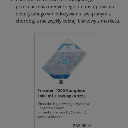
zwłaszcza standardowych nutridrinków).
Jednak w przypadku Nutridrink Protein i
Nutridrink Protein Omega 3:
zazwyczaj stosuje się je jako uzupełnienie diety,
jako jedyne źródło pożywienia mogą być tylko w
wyjątkowych sytuacjach, po decyzji lekarza (np.
gdy trudności w przyjmowaniu tradycyjnych
posiłków są bardzo nasilone).
Uwaga praktyczna dla opiekuna:
Nie wprowadzaj 3–4 butelek dziennie „z marszu”.
Zacznij od 1 butelki, obserwuj tolerancję.
Zawsze informuj lekarza prowadzącego o
stosowaniu doustnych preparatów odżywczych.