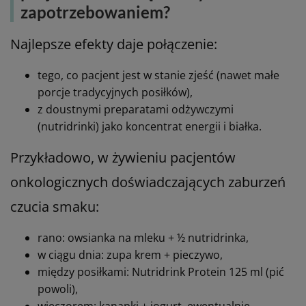
około 300 kcal,
porcję białka porównywalną z solidną kanapką z
wędliną czy małą porcją mięsa,
zestaw mikroskładników, których organizm
potrzebuje w czasie choroby.
Dzięki temu dostarczenie do organizmu
energii i składników odżywczych nie wymaga
zjedzenia dużych objętości jedzenia, które
często jest w chemio- i radioterapii źle
tolerowane.
Żywienie medyczne a codzienna
dieta – jak łączyć preparat odżywczy
z posiłkami chorego szczególnie u