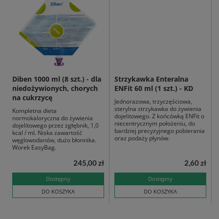
Diben 1000 ml (8 szt.) - dla
Strzykawka Enteralna
niedożywionych, chorych
ENFit 60 ml (1 szt.) - KD
na cukrzycę
Jednorazowa, trzyczęściowa,
sterylna strzykawka do żywienia
Kompletna dieta
dojelitowego. Z końcówką ENFit o
normokaloryczna do żywienia
niecentrycznym położeniu, do
dojelitowego przez zgłębnik, 1,0
bardziej precyzyjnego pobierania
kcal / ml. Niska zawartość
oraz podaży płynów.
węglowodanów, dużo błonnika.
Worek EasyBag.
245,00 zł
2,60 zł
Dostępny
Dostępny
DO KOSZYKA
DO KOSZYKA