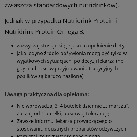
wskazówki są ogólne i oparte na
informacjach producenta:
Jako uzupełnienie diety: zwykle zaleca się 1–3
butelki po 125 ml na dobę (czyli 1–3 nutridrinki),
przez co najmniej 2 tygodnie.
Nutridrink Protein zaleca się pić powoli, najlepiej
schłodzony (1 opakowanie nawet do 30–60 min).
Preparat można pić między posiłkami lub zamiast
drugiego śniadania/podwieczorku.
Czy nutridrink może stanowić jedyne
źródło pożywienia?
W wielu materiałach podkreśla się, że
Nutridrink jest produktem kompletnym pod
względem składu odżywczego (dotyczy to