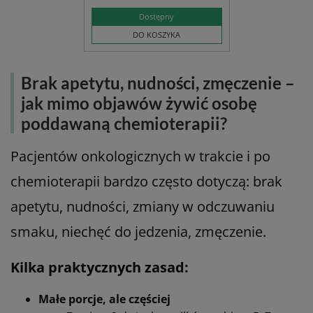
Pamiętaj, że to żywność specjalnego
przeznaczenia medycznego do postępowania
dietetycznego w niedożywieniu związanym z
chorobą, a nie zwykły koktajl białkowy z marketu.
Fresubin 1200 Complete
1000 ml. EasyBag (8 szt.)
Dieta do długotrwałego żywienia
- bogatobiałkowa,
normokaloryczna (1,2 kcal/ml.),
zawiera błonnik