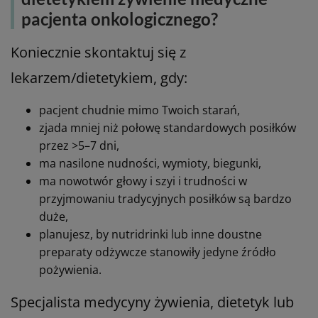
wymioty – trzeba zgłosić to lekarzowi,
pacjent nie toleruje żadnej formy doustnego
żywienia, może być potrzebne żywienie kliniczne
drogą dojelitową lub pozajelitową (decyduje
lekarz prowadzący).
Kiedy skonsultować z lekarzem lub