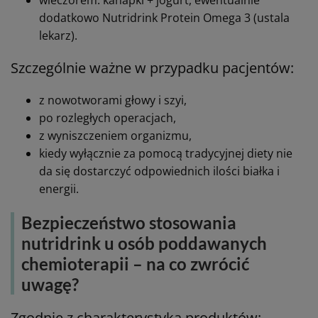
pacjentów ze zwiększonym
zapotrzebowaniem?
Najlepsze efekty daje połączenie:
tego, co pacjent jest w stanie zjeść (nawet małe
porcje tradycyjnych posiłków),
z doustnymi preparatami odżywczymi
(nutridrinki) jako koncentrat energii i białka.
Przykładowo, w żywieniu pacjentów
onkologicznych doświadczających zaburzeń
czucia smaku:
rano: owsianka na mleku + ½ nutridrinka,
w ciągu dnia: zupa krem + pieczywo,
między posiłkami: Nutridrink Protein 125 ml (pić
powoli),