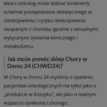
dietetykiem żywienie medyczne
pacjenta onkologicznego?
Koniecznie skontaktuj się z
lekarzem/dietetykiem, gdy:
pacjent chudnie mimo Twoich starań,
zjada mniej niż połowę standardowych posiłków
przez >5–7 dni,
ma nasilone nudności, wymioty, biegunki,
ma nowotwór głowy i szyi i trudności w
przyjmowaniu tradycyjnych posiłków są bardzo
duże,
planujesz, by nutridrinki lub inne doustne
preparaty odżywcze stanowiły jedyne źródło
pożywienia.
Specjalista medycyny żywienia, dietetyk lub