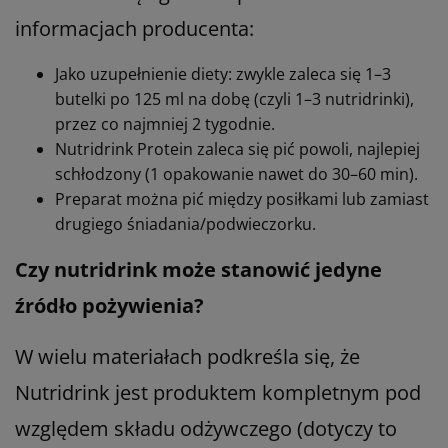
Jak stosować Nutridrink u chorych
po chemioterapii – ile, jak często i czy
może być jedynym źródłem
pożywienia?
Szczegółowe dawkowanie zawsze powinien
ustalić lekarz lub dietetyk kliniczny. Poniższe