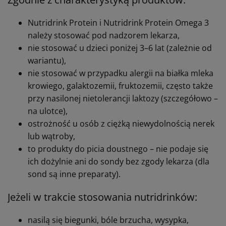
wieczorem: kanapki + jogurt, ewentualnie
dodatkowo Nutridrink Protein Omega 3 (ustala
lekarz).
Szczególnie ważne w przypadku pacjentów:
z nowotworami głowy i szyi,
po rozległych operacjach,
z wyniszczeniem organizmu,
kiedy wyłącznie za pomocą tradycyjnej diety nie
da się dostarczyć odpowiednich ilości białka i
energii.
Bezpieczeństwo stosowania
nutridrink u osób poddawanych
chemioterapii – na co zwrócić
uwagę?