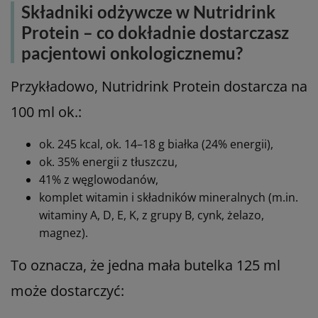
niedojadane posiłki – zgłoś to lekarzowi /
dietetykowi.
Po akceptacji lekarza włącz doustne preparaty
odżywcze (nutridrinki) – zacznij od 1 butelki
dziennie.
Modyfikuj smaki i pory podawania, szukając
najlepiej tolerowanych wariantów.