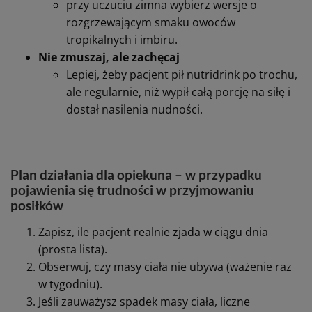
Zamiast 3 dużych posiłków wybierz 5–7
mniejszych, plus nutridrinki między nimi.
Mała objętość preparatu (125 ml) jest
łatwiejsza do przyjęcia niż duża porcja
obiadu.
Wykorzystaj różne smaki nutridrinków
Dostępnych na polskim rynku jest wiele
smaków: neutralny, brzoskwinia-mango,
owoce leśne, mokka, wanilia, rześki smak
czerwonych owoców, rozgrzewający smak
owoców tropikalnych i imbiru itp.
To ważne przy żywieniu pacjentów
onkologicznych doświadczających zaburzeń
czucia smaku. Czasem pacjent toleruje tylko
1–2 konkretne smaki.
Dopasuj temperaturę
przy nudnościach lepsze są zwykle napoje
dobrze schłodzone,