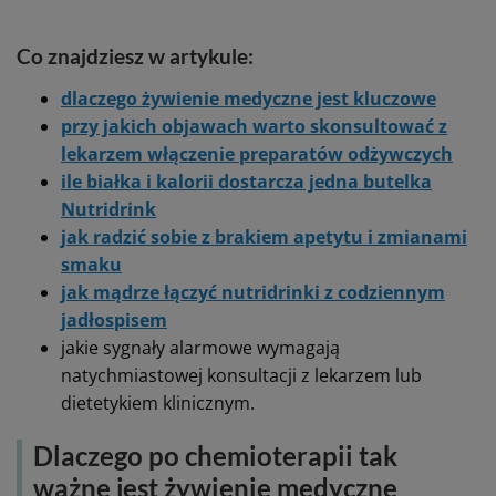
Co znajdziesz w artykule:
dlaczego żywienie medyczne jest kluczowe
przy jakich objawach warto skonsultować z
lekarzem włączenie preparatów odżywczych
ile białka i kalorii dostarcza jedna butelka
Nutridrink
jak radzić sobie z brakiem apetytu i zmianami
smaku
jak mądrze łączyć nutridrinki z codziennym
jadłospisem
jakie sygnały alarmowe wymagają
natychmiastowej konsultacji z lekarzem lub
dietetykiem klinicznym.
Dlaczego po chemioterapii tak
ważne jest żywienie medyczne