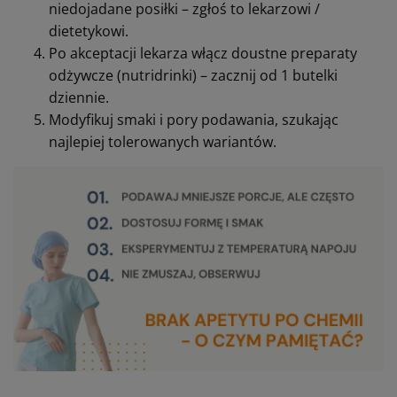
przy uczuciu zimna wybierz wersje o
rozgrzewającym smaku owoców
tropikalnych i imbiru.
Nie zmuszaj, ale zachęcaj
Lepiej, żeby pacjent pił nutridrink po trochu,
ale regularnie, niż wypił całą porcję na siłę i
dostał nasilenia nudności.
Plan działania dla opiekuna – w przypadku
pojawienia się trudności w przyjmowaniu
posiłków
Zapisz, ile pacjent realnie zjada w ciągu dnia
(prosta lista).
Obserwuj, czy masy ciała nie ubywa (ważenie raz
w tygodniu).
Jeśli zauważysz spadek masy ciała, liczne