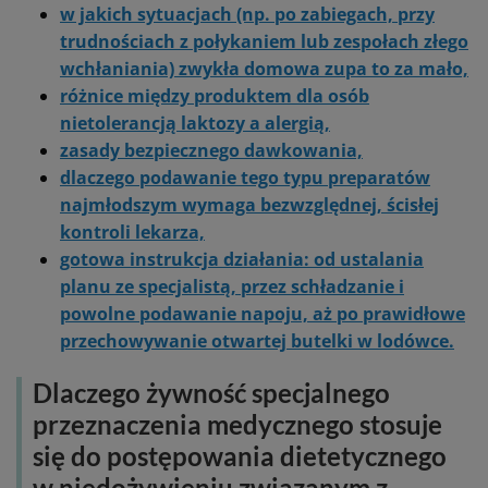
w jakich sytuacjach (np. po zabiegach, przy
trudnościach z połykaniem lub zespołach złego
wchłaniania) zwykła domowa zupa to za mało,
różnice między produktem dla osób
nietolerancją laktozy a alergią,
zasady bezpiecznego dawkowania,
dlaczego podawanie tego typu preparatów
najmłodszym wymaga bezwzględnej, ścisłej
kontroli lekarza,
gotowa instrukcja działania: od ustalania
planu ze specjalistą, przez schładzanie i
powolne podawanie napoju, aż po prawidłowe
przechowywanie otwartej butelki w lodówce.
Dlaczego żywność specjalnego
przeznaczenia medycznego stosuje
się do postępowania dietetycznego
w niedożywieniu związanym z