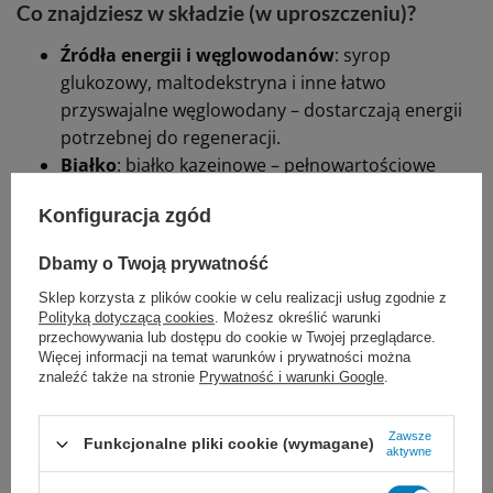
Co znajdziesz w składzie (w uproszczeniu)?
Źródła energii i węglowodanów
: syrop
glukozowy, maltodekstryna i inne łatwo
przyswajalne węglowodany – dostarczają energii
potrzebnej do regeneracji.
Białko
: białko kazeinowe – pełnowartościowe
białko mleczne, ważne szczególnie u pacjentów ze
Konfiguracja zgód
zwiększonym zapotrzebowaniem białkowym.
Tłuszcze:
olej roślinny: przede wszystkim olej
Dbamy o Twoją prywatność
rzepakowy, dobrany tak, by dostarczyć
Sklep korzysta z plików cookie w celu realizacji usług zgodnie z
odpowiedni profil kwasów tłuszczowych.
Polityką dotyczącą cookies
. Możesz określić warunki
Witaminy i składniki mineralne
: m.in. sód,
przechowywania lub dostępu do cookie w Twojej przeglądarce.
potas, wapń, magnez, cynk, mangan, jod, żelazo,
Więcej informacji na temat warunków i prywatności można
znaleźć także na stronie
Prywatność i warunki Google
.
selen, oraz witaminy: C, A, D, E, witaminy z grupy B
i inne.
Zawsze
Funkcjonalne pliki cookie (wymagane)
aktywne
Pełen skład:
Składniki: woda, syrop