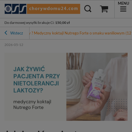
MENU
Do darmowej wysyłki brakuje Ci
:
150,00 zł
ietolerancji laktozy ? Medyczny koktajl Nutrego Forte o smaku waniliowym (12
Wstecz
2026-05-12