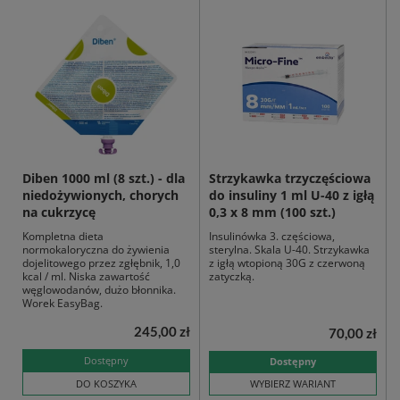
Diben 1000 ml (8 szt.) - dla
Strzykawka trzyczęściowa
niedożywionych, chorych
do insuliny 1 ml U-40 z igłą
na cukrzycę
0,3 x 8 mm (100 szt.)
Kompletna dieta
Insulinówka 3. częściowa,
normokaloryczna do żywienia
sterylna. Skala U-40. Strzykawka
dojelitowego przez zgłębnik, 1,0
z igłą wtopioną 30G z czerwoną
kcal / ml. Niska zawartość
zatyczką.
węglowodanów, dużo błonnika.
Worek EasyBag.
245,00 zł
70,00 zł
Dostępny
Dostępny
DO KOSZYKA
WYBIERZ WARIANT