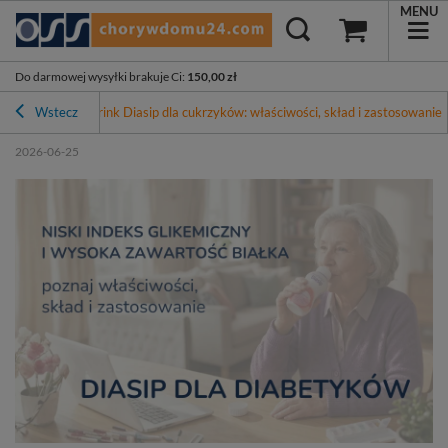
MENU
Do darmowej wysyłki brakuje Ci
:
150,00 zł
Blog
Wstecz
Nutridrink Diasip dla cukrzyków: właściwości, skład i zastosowanie
2026-06-25