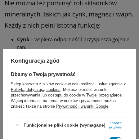
Nie można też pominąć roli składników
mineralnych, takich jak cynk, magnez i wapń.
Każdy z nich pełni istotną funkcję:
Cynk
– wspiera odporność i przyspiesza gojenie
ran,
Magnez
– wspomaga pracę mięśni i układu
Konfiguracja zgód
nerwowego,
Wapń
– niezbędny dla mocnych kości i
Dbamy o Twoją prywatność
prawidłowego przewodnictwa nerwowego.
Sklep korzysta z plików cookie w celu realizacji usług zgodnie z
Polityką dotyczącą cookies
. Możesz określić warunki
Tak zbilansowany skład sprawia, że Diasip to
przechowywania lub dostępu do cookie w Twojej przeglądarce.
Więcej informacji na temat warunków i prywatności można
nie tylko pomoc w kontroli glikemii, ale
znaleźć także na stronie
Prywatność i warunki Google
.
również pełnowartościowe źródło
Zawsze
niezbędnych składników odżywczych.
Funkcjonalne pliki cookie (wymagane)
aktywne