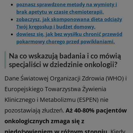
poznasz sprawdzone metody na wymioty i
brak apetytu w czasie chemioterapii,
zobaczysz, jak skomponowana dieta odciąży
Twój kręgosłup i budżet domowy,
dowiesz się, jak bez wysiłku chronić przewód
pokarmowy chorego przed powikłaniami.
Na co wskazują badania i co mówią
specjaliści w dziedzinie onkologii?
Dane Światowej Organizacji Zdrowia (WHO) i
Europejskiego Towarzystwa Żywienia
Klinicznego i Metabolizmu (ESPEN) nie
pozostawiają złudzeń.
Aż 40-80% pacjentów
onkologicznych zmaga się z
niedożywieniem w różnym stopniu.
Kiedy