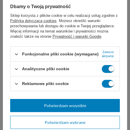
Dbamy o Twoją prywatność
Skutki uboczne chemioterapii i
Sklep korzysta z plików cookie w celu realizacji usług zgodnie z
radioterapii: jak ułatwić przełykanie
Polityką dotyczącą cookies
. Możesz określić warunki
przechowywania lub dostępu do cookie w Twojej przeglądarce.
i trawienie
Więcej informacji na temat warunków i prywatności można
znaleźć także na stronie
Prywatność i warunki Google
.
Każdy nowotwór oraz wprowadzona terapia
(zarówno chemioterapia i radioterapia)
Zawsze
Funkcjonalne pliki cookie (wymagane)
aktywne
mocno uderzają w układ trawienny pacjenta.
Analityczne pliki cookie
Poważne skutki uboczne leczenia, takie jak
silne wymioty czy biegunka, to dla Ciebie
Reklamowe pliki cookie
jako opiekuna gwarancja ciągłego dźwigania
chorego do toalety i codziennego prania
Potwierdzam wszystkie
pościeli. Diety przy chemioterapii powinny
Potwierdzam wybrane
łagodzić te fizyczne objawy, co natychmiast