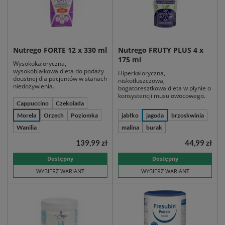
Nutrego FORTE 12 x 330 ml
Nutrego FRUTY PLUS 4 x
175 ml
Wysokokaloryczna,
wysokobiałkowa dieta do podaży
Hiperkaloryczna,
doustnej dla pacjentów w stanach
niskotłuszczowa,
niedożywienia.
bogatoresztkowa dieta w płynie o
konsystencji musu owocowego.
Cappuccino
Czekolada
Morela
Orzech
Poziomka
jabłko
jagoda
brzoskwinia
Wanilia
malina
burak
139,99 zł
44,99 zł
Dostępny
Dostępny
WYBIERZ WARIANT
WYBIERZ WARIANT