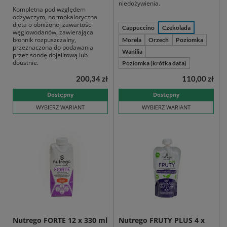
niedożywienia.
Kompletna pod względem
odżywczym, normokaloryczna
dieta o obniżonej zawartości
Cappuccino
Czekolada
węglowodanów, zawierająca
błonnik rozpuszczalny,
Morela
Orzech
Poziomka
przeznaczona do podawania
Wanilia
przez sondę dojelitową lub
doustnie.
Poziomka (krótka data)
200,34 zł
110,00 zł
Dostępny
Dostępny
WYBIERZ WARIANT
WYBIERZ WARIANT
Nutrego FORTE 12 x 330 ml
Nutrego FRUTY PLUS 4 x