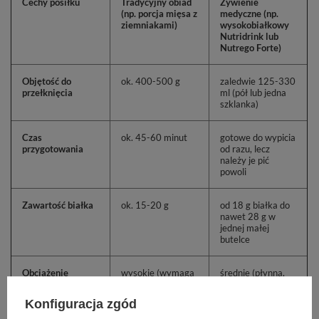
Cechy posiłku
Tradycyjny obiad
Żywienie
(np. porcja mięsa z
medyczne (np.
ziemniakami)
wysokobiałkowy
Nutridrink lub
Nutrego Forte)
Objętość do
ok. 400-500 g
zaledwie 125-330
przełknięcia
ml (pół lub jedna
szklanka)
Czas
ok. 45-60 minut
gotowe do wypicia
przygotowania
od razu, lecz
należy je pić
powoli
Zawartość białka
ok. 15-20 g
od 18 g białka do
nawet 28 g w
jednej małej
butelce
Obciążenie
wysokie (wymaga
średnie (płynna,
żołądka
długiego
łatwo
trawienia)
przyswajalna
Konfiguracja zgód
forma)