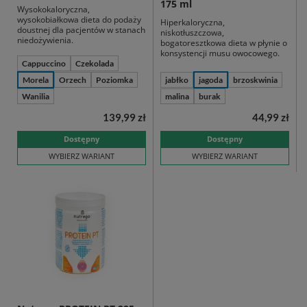
175 ml
Wysokokaloryczna,
wysokobiałkowa dieta do podaży
Hiperkaloryczna,
doustnej dla pacjentów w stanach
niskotłuszczowa,
niedożywienia.
bogatoresztkowa dieta w płynie o
konsystencji musu owocowego.
Cappuccino
Czekolada
Morela
Orzech
Poziomka
jabłko
jagoda
brzoskwinia
Wanilia
malina
burak
139,99 zł
44,99 zł
Dostępny
Dostępny
WYBIERZ WARIANT
WYBIERZ WARIANT