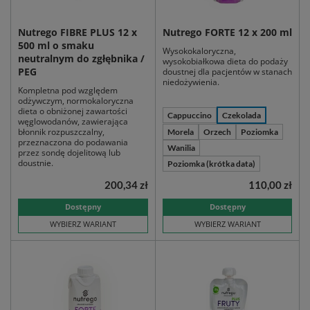
Nutrego FIBRE PLUS 12 x
Nutrego FORTE 12 x 200 ml
500 ml o smaku
Wysokokaloryczna,
neutralnym do zgłębnika /
wysokobiałkowa dieta do podaży
PEG
doustnej dla pacjentów w stanach
niedożywienia.
Kompletna pod względem
odżywczym, normokaloryczna
dieta o obniżonej zawartości
Cappuccino
Czekolada
węglowodanów, zawierająca
błonnik rozpuszczalny,
Morela
Orzech
Poziomka
przeznaczona do podawania
Wanilia
przez sondę dojelitową lub
doustnie.
Poziomka (krótka data)
200,34 zł
110,00 zł
Dostępny
Dostępny
WYBIERZ WARIANT
WYBIERZ WARIANT