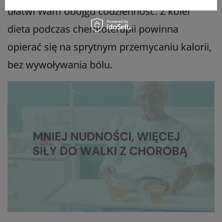
ułatwi Wam obojgu codzienność. Z kolei
dieta podczas chemioterapii powinna
opierać się na sprytnym przemycaniu kalorii,
bez wywoływania bólu.