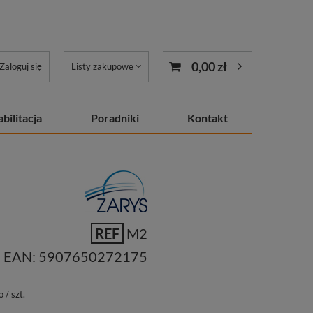
0,00 zł
Zaloguj się
Listy zakupowe
bilitacja
Poradniki
Kontakt
REF
M2
EAN:
5907650272175
o
/
szt.