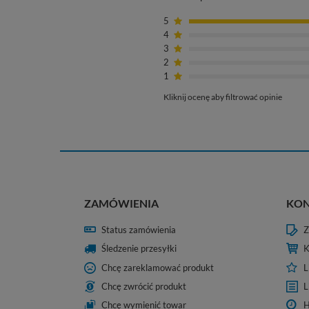
5
4
3
2
1
Kliknij ocenę aby filtrować opinie
ZAMÓWIENIA
KO
Status zamówienia
Z
Śledzenie przesyłki
K
Chcę zareklamować produkt
L
Chcę zwrócić produkt
L
Chcę wymienić towar
H