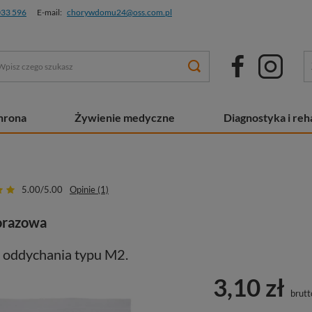
033 596
E-mail:
chorywdomu24@oss.com.pl
chrona
Żywienie medyczne
Diagnostyka i reha
5.00/5.00
Opinie (1)
orazowa
 oddychania typu M2.
3,10 zł
brutt