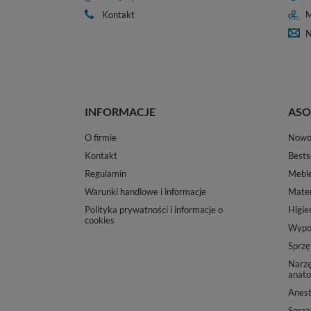
Kontakt
M
N
INFORMACJE
ASO
O firmie
Nowo
Kontakt
Bests
Regulamin
Mebl
Warunki handlowe i informacje
Mater
Polityka prywatności i informacje o
Higie
cookies
Wypos
Sprzę
Narzę
anato
Anest
Sprząt