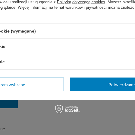
w celu realizacji usług zgodnie z
Polityką dotyczącą cookies
. Możesz określi
eglądarce. Więcej informacji na temat warunków i prywatności można znaleźć
zebujesz pomocy? Masz pytania?
Zadaj pytanie
e a my odpowiemy niezwłocznie, najciekawsze pytania i
cookie (wymagane)
odpowiedzi publikując dla innych.
kie
wnicza jednorazowa
kie
00
5/5
Opinia potwierdzona zakupem
Czy opinia 
2020-02-13
Magdalena, Załęże
dzam wybrane
Potwierdzam 
one