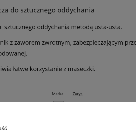
cza do sztucznego oddychania
 sztucznego oddychania metodą usta-usta.
tnik z zaworem zwrotnym, zabezpieczającym prz
odowanej.
wia łatwe korzystanie z maseczki.
Marka
Zarys
REF
M2
Rodzaj
Maska
Stosowanie
Jednorazowe
ość
Typ maski
Ratownicza