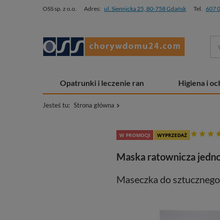
OSS sp. z o.o.
Adres:
ul. Siennicka 25, 80-758 Gdańsk
Tel.
607 
Opatrunki i leczenie ran
Higiena i o
Jesteś tu:
Strona główna
W PROMOCJI
WYPRZEDAŻ
Maska ratownicza jedn
Maseczka do sztucznego