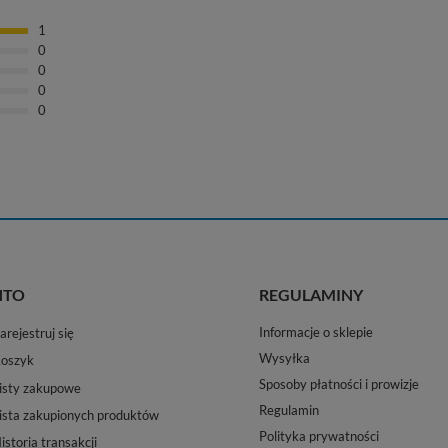
1
0
0
0
0
NTO
REGULAMINY
Informacje o sklepie
arejestruj się
Wysyłka
oszyk
Sposoby płatności i prowizje
isty zakupowe
Regulamin
ista zakupionych produktów
Polityka prywatności
istoria transakcji