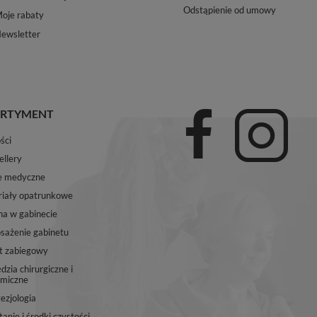
Odstąpienie od umowy
oje rabaty
ewsletter
RTYMENT
ści
ellery
e medyczne
iały opatrunkowe
na w gabinecie
ażenie gabinetu
t zabiegowy
dzia chirurgiczne i
miczne
ezjologia
anie i środki czystości