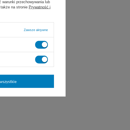
ć warunki przechowywania lub
 także na stronie
Prywatność i
Zawsze aktywne
była pomocna?
Tak
0
Nie
0
wszystkie