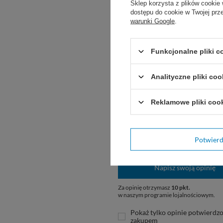
Sklep korzysta z plików cookie 
dostępu do cookie w Twojej prz
warunki Google
.
Potr
Zadaj pytani
Funkcjonalne pliki 
Analityczne pliki coo
Opinie o Maska rato
Reklamowe pliki coo
5.
Liczba wystawionych opinii: 1
Potwier
Napisz swoją opinię
Za opinię otrzymasz
10 pkt.
w naszym programie lojalnościowym.
Pokaż tylko opinie potwierdz
zakupem