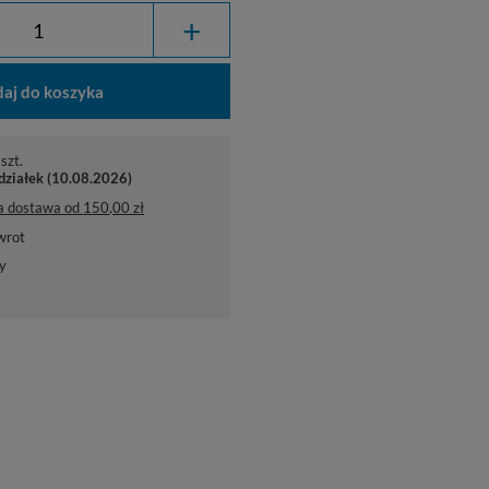
+
aj do koszyka
szt.
działek (10.08.2026)
a dostawa
od
150,00 zł
wrot
y