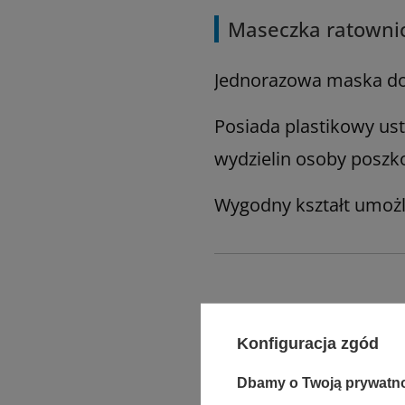
Maseczka ratowni
Jednorazowa maska do
Posiada plastikowy us
wydzielin osoby poszk
Wygodny kształt umożli
Konfiguracja zgód
Dbamy o Twoją prywatn