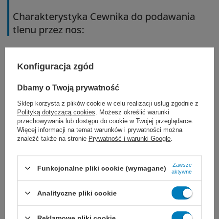
Charakterystyka Cewnika do podawania
tlenu przez nos:
wykonany z elastycznego PVC,
Konfiguracja zgód
bardzo miękkie końcówki,
Dbamy o Twoją prywatność
odporny na załamania,
Sklep korzysta z plików cookie w celu realizacji usług zgodnie z
Polityką dotyczącą cookies
. Możesz określić warunki
przechowywania lub dostępu do cookie w Twojej przeglądarce.
dostępny w wersji: standardowej,
Więcej informacji na temat warunków i prywatności można
znaleźć także na stronie
Prywatność i warunki Google
.
regulowanej i pediatrycznej,
możliwe różne długości drenu,
Zawsze
Funkcjonalne pliki cookie (wymagane)
aktywne
jałowy, jednorazowego użytku.
Analityczne pliki cookie
Reklamowe pliki cookie