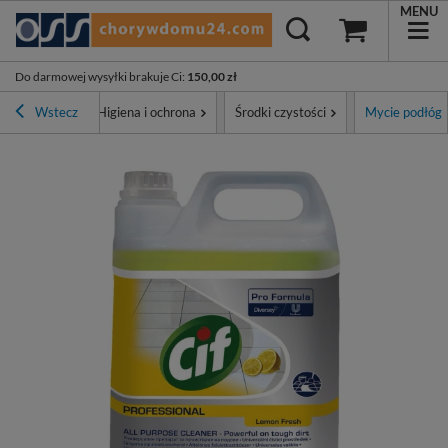
MENU
Do darmowej wysyłki brakuje Ci
:
150,00 zł
ona główna
Wstecz
Higiena i ochrona
Środki czystości
Mycie podłóg