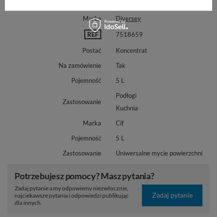
Marka
Diversey
REF
7518659
Postać
Koncentrat
Na zamówienie
Tak
Pojemność
5 L
Podłogi
Zastosowanie
Kuchnia
Marka
Cif
Pojemność
5 L
Zastosowanie
Uniwersalne mycie powierzchni
Potrzebujesz pomocy? Masz pytania?
Zadaj pytanie a my odpowiemy niezwłocznie,
Zadaj pytanie
najciekawsze pytania i odpowiedzi publikując
dla innych.