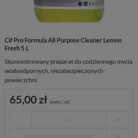
Cif Pro Formula All Purpose Cleaner Lemon
Fresh 5 L
Skoncentrowany preparat do codziennego mycia
wodoodpornych, niezabezpieczonych
powierzchni.
65,00 zł
brutto
/
szt.
-
+
+
Dodaj do koszyka 4 szt. i zapłać 61,75 zł za szt.