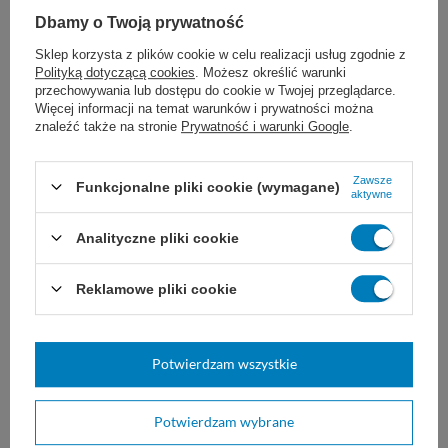
zapach.
Dbamy o Twoją prywatność
Sklep korzysta z plików cookie w celu realizacji usług zgodnie z
DOZOWANIE:
Polityką dotyczącą cookies
. Możesz określić warunki
przechowywania lub dostępu do cookie w Twojej przeglądarce.
Więcej informacji na temat warunków i prywatności można
80 - 160 ml. koncentratu na wiadro 6 L.
znaleźć także na stronie
Prywatność i warunki Google
.
Zawsze
Funkcjonalne pliki cookie (wymagane)
aktywne
Analityczne pliki cookie
Cif All Purpose Cleaner Lemon Fresh jest
Reklamowe pliki cookie
dostępny w opakowaniach:
Cif All Purpose Cleaner Lemon Fresh -
Potwierdzam wszystkie
kanister 5 L.
Potwierdzam wybrane