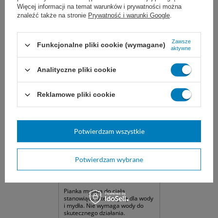
Marka
Abena
Więcej informacji na temat warunków i prywatności można
znaleźć także na stronie
Prywatność i warunki Google
.
REF
491917
Rodzaj produktu
Myjki / czepki
Zawsze
Funkcjonalne pliki cookie (wymagane)
aktywne
Zobacz podobne:
Analityczne pliki cookie
Reklamowe pliki cookie
Potwierdzam wszystkie
Potwierdzam wybrane
Pianka do mycia Washing
Foam 400 ml - Abena
Pianka myjąca do ciała,
stanowiąca alternatywę dla wody
i mydła. Nie wymaga wody do
skutecznego działania.