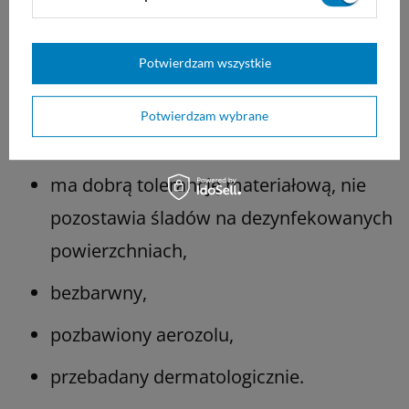
Właściwości preparatu Meliseptol Rapid:
szybki i skuteczny,
Potwierdzam wszystkie
gotowy do użycia,
Potwierdzam wybrane
nie zawiera alkiloamin, aldehydów,
ma dobrą tolerancję materiałową, nie
pozostawia śladów na dezynfekowanych
powierzchniach,
bezbarwny,
pozbawiony aerozolu,
przebadany dermatologicznie.