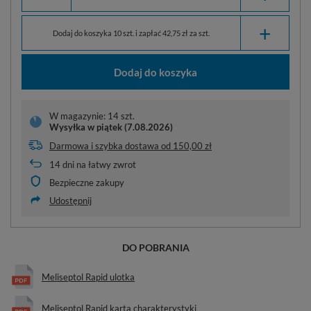
+
Dodaj do koszyka 10 szt. i zapłać 42,75 zł za szt.
Dodaj do koszyka
W magazynie: 14 szt.
Wysyłka
w piątek (7.08.2026)
Darmowa i szybka dostawa
od
150,00 zł
14
dni na łatwy zwrot
Bezpieczne zakupy
Udostępnij
DO POBRANIA
Meliseptol Rapid ulotka
Meliseptol Rapid karta charakterystyki