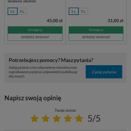
działanie alkoholi.
1 L.
5 L.
1 L.
5 L.
45,00 zł
31,00 zł
Dostępny
Dostępny
WYBIERZ WARIANT
WYBIERZ WARIANT
Potrzebujesz pomocy? Masz pytania?
Zadaj pytanie a my odpowiemy niezwłocznie,
Zadaj pytanie
najciekawsze pytania i odpowiedzi publikując
dla innych.
Napisz swoją opinię
Twoja ocena:
5/5