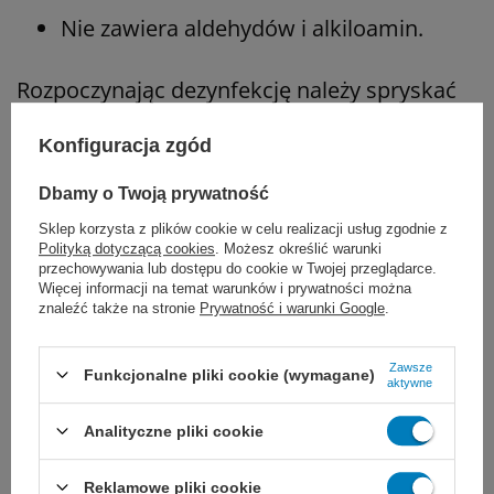
Nie zawiera aldehydów i alkiloamin.
Rozpoczynając dezynfekcję należy spryskać
powierzchnię, następnie przecierać (czyścić) i
Konfiguracja zgód
ponownie skryskiwać. Istotne jest by stale
Dbamy o Twoją prywatność
utrzymywać mokrą powierzchnię mytego
Sklep korzysta z plików cookie w celu realizacji usług zgodnie z
obiektu. Średni czas działania preparatu
Polityką dotyczącą cookies
. Możesz określić warunki
przechowywania lub dostępu do cookie w Twojej przeglądarce.
wynosi 1. minutę.
Więcej informacji na temat warunków i prywatności można
znaleźć także na stronie
Prywatność i warunki Google
.
Meliseptol Rapid należy rozprowadzać za
Zawsze
Funkcjonalne pliki cookie (wymagane)
pomocą spryskiwacza. Produkt nie rozpyla
aktywne
się w sposób szkodliwy dla zdrowia.
Analityczne pliki cookie
Reklamowe pliki cookie