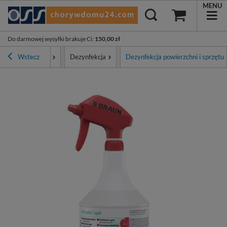
MENU
Do darmowej wysyłki brakuje Ci
:
150,00 zł
Higiena i ochrona
Wstecz
Dezynfekcja
Dezynfekcja powierzchni i sprzętu