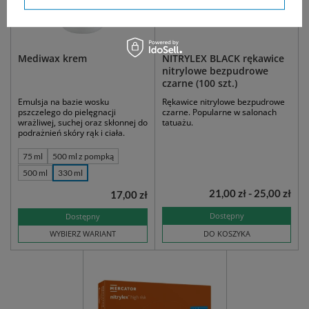
Mediwax krem
NITRYLEX BLACK rękawice
nitrylowe bezpudrowe
czarne (100 szt.)
Emulsja na bazie wosku
Rękawice nitrylowe bezpudrowe
pszczelego do pielęgnacji
czarne. Popularne w salonach
wrażliwej, suchej oraz skłonnej do
tatuażu.
podrażnień skóry rąk i ciała.
75 ml
500 ml z pompką
500 ml
330 ml
21,00 zł - 25,00 zł
17,00 zł
Dostępny
Dostępny
WYBIERZ WARIANT
DO KOSZYKA