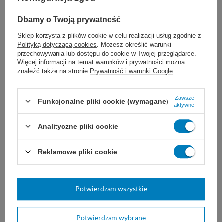
Dbamy o Twoją prywatność
Marka
Mercator Medical
Sklep korzysta z plików cookie w celu realizacji usług zgodnie z
Polityką dotyczącą cookies
. Możesz określić warunki
REF
RD30019004
przechowywania lub dostępu do cookie w Twojej przeglądarce.
Więcej informacji na temat warunków i prywatności można
Kolor rękawic
Niebieskie
znaleźć także na stronie
Prywatność i warunki Google
.
Norma AQL
≤ 1,0
Producent
Mercator
Zawsze
Funkcjonalne pliki cookie (wymagane)
aktywne
Wielkość opakowania
100 szt.
Jałowość
Niejałowe
Analityczne pliki cookie
Zobacz podobne:
Reklamowe pliki cookie
Potwierdzam wszystkie
Potwierdzam wybrane