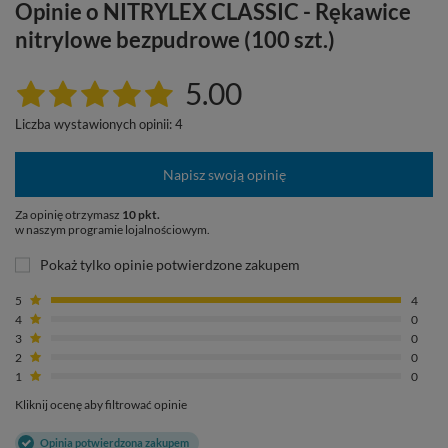
Opinie o NITRYLEX CLASSIC - Rękawice
nitrylowe bezpudrowe (100 szt.)
5.00
Liczba wystawionych opinii: 4
Napisz swoją opinię
Za opinię otrzymasz
10 pkt.
w naszym programie lojalnościowym.
Pokaż tylko opinie potwierdzone zakupem
5
4
4
0
3
0
2
0
1
0
Kliknij ocenę aby filtrować opinie
Opinia potwierdzona zakupem