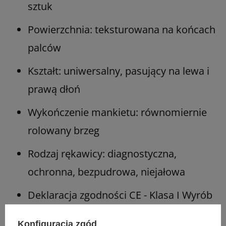
sztuk
Powierzchnia: teksturowana na końcach
palców
Kształt: uniwersalny, pasujący na lewa i
prawą dłoń
Wykończenie mankietu: równomiernie
rolowany brzeg
Rodzaj rękawicy: diagnostyczna,
ochronna, bezpudrowa, niejałowa
Deklaracja zgodności CE - Klasa I Wyrób
Medyczny
Konfiguracja zgód