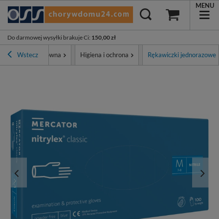
MENU
Do darmowej wysyłki brakuje Ci
:
150,00 zł
Wstecz
Strona główna
Higiena i ochrona
Rękawiczki jednorazowe