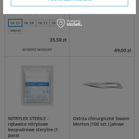
mikroprecyzyjnym szlifem. Ostrze
diagnostyczne. Nitrylowe,
ze stali hartowanej. Sterylne,
bezpudrowe, z długim
pakowane pojedynczo.
mankietem.
Nr 12
Nr 18
Nr 11
Nr 15
więcej
35,50 zł
WYBIERZ WARIANT
49,00 zł
NITRYLEX STERILE -
Ostrza chirurgiczne Swann
rękawice nitrylowe
Morton (100 szt.) jałowe
bezpudrowe sterylne (1
para)