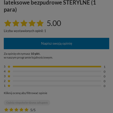
lateksowe bezpudrowe STERYLNE (1
para)
5.00
Liczba wystawionych opinii: 1
Napisz swoją opinię
Za opinię otrzymasz
10 pkt.
w naszym programie lojalnościowym.
5
1
4
0
3
0
2
0
1
0
Kliknij ocenę aby filtrować opinie
Opinia niepotwierdzona zakupem
5/5