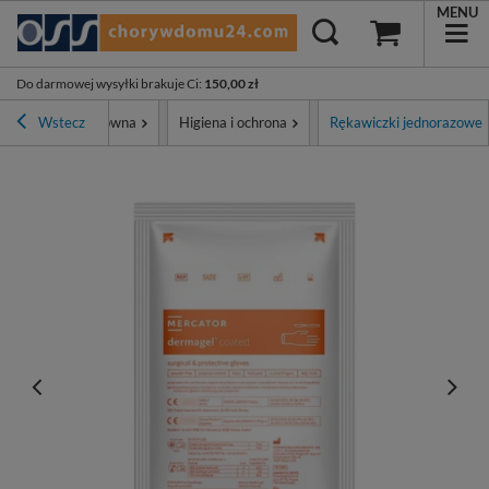
MENU
Do darmowej wysyłki brakuje Ci
:
150,00 zł
Wstecz
Strona główna
Higiena i ochrona
Rękawiczki jednorazowe