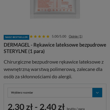
5.00/5.00
Opinie (1)
NASZ BESTSELLER
DERMAGEL - Rękawice lateksowe bezpudrowe
STERYLNE (1 para)
Chirurgiczne bezpudrowe rękawice lateksowe z
wewnętrzną warstwą polimerową, zalecane dla
osób za skłonnościami do alergii.
Wybierz rozmiar
2,30 zł
-
2,40 zł
brutto
/
para