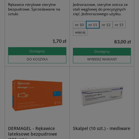
Rękawice nitrylowe sterylne
Jednorazowe, sterylne ostrza ze
bezpudrowe. Sprzedawane na
stali węglowej do precyzyjnych
sztuki.
cięć. Jednorazowego użytku.
nr 10
nr 11
nr 12
nr 15
więcej
1,70 zł
83,00 zł
Dostępny
Dostępny
DO KOSZYKA
WYBIERZ WARIANT
DERMAGEL - Rękawice
Skalpel (10 szt.) - mediware
lateksowe bezpudrowe