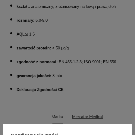
kształt:
anatomiczny, zróżnicowany na lewą i prawą dłoń
rozmiary:
6,0-9,0
AQL:
≤ 1,5
zawartość protein:
< 50 µg/g
zgodność z normami:
EN 455-1-2-3; ISO 9001; EN 556
gwarancja jakości:
3 lata
Deklaracja Zgodności CE
Marka
Mercator Medical
REF
RC10074070