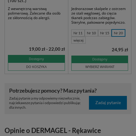
(100 szt.)
Z wewnętrzną warstwą
Jednorazowe skalpele z ostrzem
polimerową. Zalecane dla osób
ze stali węglowej, do cięcia
ze skłonnością do alergii.
tkanek podczas zabiegów.
Sterylne, pakowane pojedynczo.
Nr 11
Nr 10
Nr 15
Nr 20
więcej
19,00 zł - 22,00 zł
24,95 zł
Dostępny
Dostępny
DO KOSZYKA
WYBIERZ WARIANT
Potrzebujesz pomocy? Masz pytania?
Zadaj pytanie a my odpowiemy niezwłocznie,
Zadaj pytanie
najciekawsze pytania i odpowiedzi publikując
dla innych.
Opinie o DERMAGEL - Rękawice