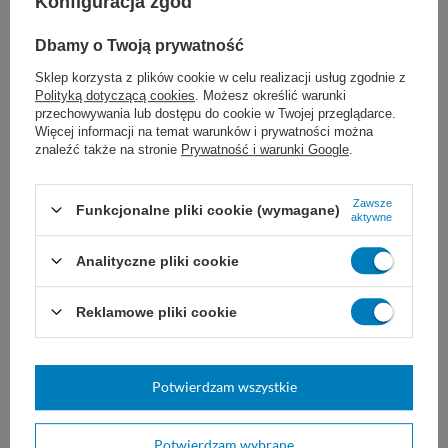
Konfiguracja zgód
Pudrowanie
Bezpudrowe
Jałowość
Jałowe
Dbamy o Twoją prywatność
Producent
Mercator
Sklep korzysta z plików cookie w celu realizacji usług zgodnie z
Polityką dotyczącą cookies
. Możesz określić warunki
Wielkość opakowania
1 para
przechowywania lub dostępu do cookie w Twojej przeglądarce.
Więcej informacji na temat warunków i prywatności można
Zobacz podobne:
znaleźć także na stronie
Prywatność i warunki Google
.
Zawsze
Funkcjonalne pliki cookie (wymagane)
aktywne
Analityczne pliki cookie
Reklamowe pliki cookie
Skalpel D/S (10 szt.) -
NITRYLEX HIGH RISK
Potwierdzam wszystkie
Swann Morton
pomarańczowe rękawice
nitrylowe (100 szt.)
Jednorazowe skalpele z
Grube jednorazowe rękawice
Potwierdzam wybrane