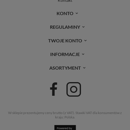
Kontakt
KONTO
REGULAMINY
TWOJE KONTO
INFORMACJE
ASORTYMENT
W sklepie prezentujemy ceny brutto (z VAT).
Stawki VAT dla konsumentów z
kraju:
Polska
.