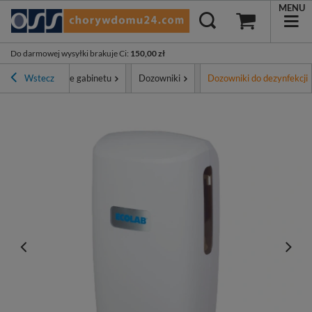
MENU
Do darmowej wysyłki brakuje Ci
:
150,00 zł
Wyposażenie gabinetu
Wstecz
Dozowniki
Dozowniki do dezynfekcji