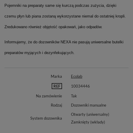
Pojemniki na preparaty same się kurczą podczas zużycia, dzięki
czemu płyn lub piana zostaną wykorzystane niemal do ostatniej kropli.
Zredukowano również objętość opakowań, jako odpadów.
Informujemy, że do dozowników NEXA nie pasują uniwersalne butelki
preparatów myjących i dezynfekujących.
Marka
Ecolab
REF
10034446
Na zamówienie
Tak
Rodzaj
Dozowniki manualne
Otwarty (uniwersalny)
System dozownika
Zamknięty (wkłady)