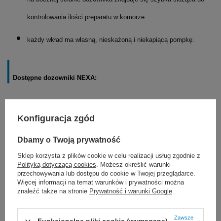
kontrolowania ilości preparatu w komorze.
każdy wkład ma własną, nieskażoną i niekapiącą pompkę.
Dostępne dozowniki NEXA:
Manualny dozowniki NEXA
- dozowanie na przycisk
Konfiguracja zgód
w komplecie
dźwignia łokciowa
i
przycisk
.
Dbamy o Twoją prywatność
Automatyczny dozownik NEXA
(bezdotykowy)
Sklep korzysta z plików cookie w celu realizacji usług zgodnie z
Polityką dotyczącą cookies
. Możesz określić warunki
przechowywania lub dostępu do cookie w Twojej przeglądarce.
Dostępne
wkłady pasujące do
Więcej informacji na temat warunków i prywatności można
znaleźć także na stronie
Prywatność i warunki Google
.
dozowników NEXA
:
Zawsze
Funkcjonalne pliki cookie (wymagane)