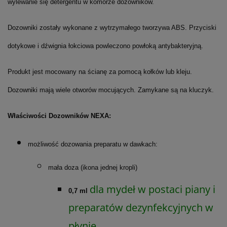
wylewanie się detergentu w komorze dozowników.
Dozowniki zostały wykonane z wytrzymałego tworzywa ABS. Przyciski
dotykowe i dźwignia łokciowa powleczono powłoką antybakteryjną.
Produkt jest mocowany na ścianę za pomocą kołków lub kleju.
Dozowniki mają wiele otworów mocujących. Zamykane są na kluczyk.
Właściwości Dozowników NEXA:
możliwość dozowania preparatu w dawkach:
mała doza (ikona jednej kropli)
dla mydeł w postaci piany i
0,7 ml
preparatów dezynfekcyjnych w
płynie