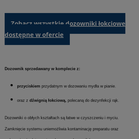
Zobacz wszystkie dozowniki łokciowe
dostępne w ofercie
Dozownik sprzedawany w komplecie z:
przyciskiem
przydatnym w dozowaniu mydła w pianie.
oraz z
dźwignią łokciową,
polecaną do dezynfekcji rąk.
Dozowniki o obłych kształtach są łatwe w czyszczeniu i myciu.
Zamknięcie systemu uniemożliwia kontaminację preparatu oraz