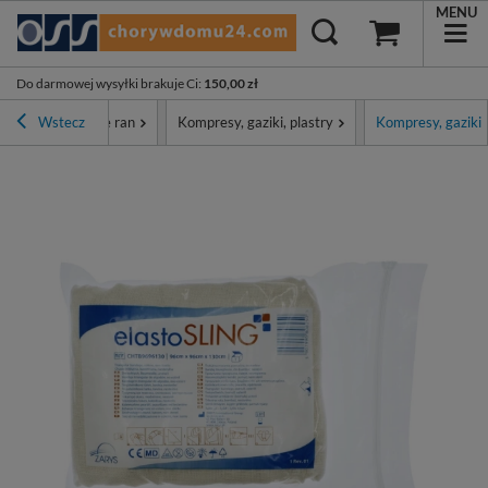
MENU
Do darmowej wysyłki brakuje Ci
:
150,00 zł
patrunki i leczenie ran
Wstecz
Kompresy, gaziki, plastry
Kompresy, gaziki