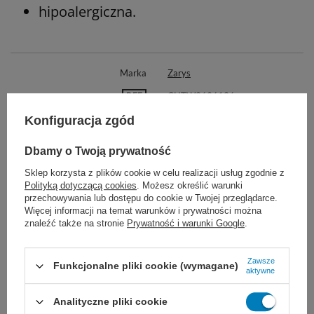
hipoalergiczna.
Marka
Zarys
REF
CHTW9696136
Konfiguracja zgód
Rodzaj produktu
Chusta trójkątna
Jałowość
Niejałowe
Dbamy o Twoją prywatność
Jałowość
Niejałowe
Sklep korzysta z plików cookie w celu realizacji usług zgodnie z
Rodzaj produktu
Chusty trójkątne
Polityką dotyczącą cookies
. Możesz określić warunki
przechowywania lub dostępu do cookie w Twojej przeglądarce.
Więcej informacji na temat warunków i prywatności można
Zobacz podobne:
znaleźć także na stronie
Prywatność i warunki Google
.
Zawsze
Funkcjonalne pliki cookie (wymagane)
aktywne
Analityczne pliki cookie