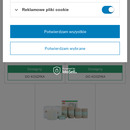
Reklamowe pliki cookie
Chusta trójkątna z
Chusta trójkątna
Potwierdzam wszystkie
włókniny NIEBIESKA -
bawełniana - Matopat
Matopat
Chusta trójkątna bawełniana
chusta trójkątna bawełniana
Potwierdzam wybrane
(temblak)
(temblak)
5,75 zł
10,25 zł
Dostępny
Dostępny
DO KOSZYKA
DO KOSZYKA