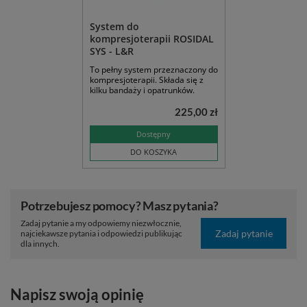
System do
kompresjoterapii ROSIDAL
SYS - L&R
To pełny system przeznaczony do
kompresjoterapii. Składa się z
kilku bandaży i opatrunków.
225,00 zł
Dostępny
DO KOSZYKA
Potrzebujesz pomocy? Masz pytania?
Zadaj pytanie a my odpowiemy niezwłocznie,
Zadaj pytanie
najciekawsze pytania i odpowiedzi publikując
dla innych.
Napisz swoją opinię