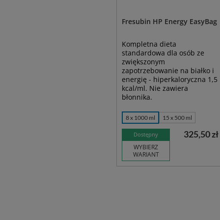
Fresubin HP Energy EasyBag
Kompletna dieta
standardowa dla osób ze
zwiększonym
zapotrzebowanie na białko i
energię - hiperkaloryczna 1,5
kcal/ml. Nie zawiera
błonnika.
8 x 1000 ml
15 x 500 ml
325,50 zł
Dostępny
WYBIERZ
WARIANT