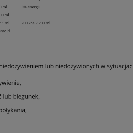
0 ml
3% energii
00 ml
/ 1 ml
200 kcal / 200 ml
mol/l
niedożywieniem lub niedożywionych w sytuacjach
ywienie,
ć lub biegunek,
połykania,