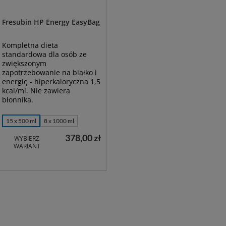
Fresubin HP Energy EasyBag
Kompletna dieta
standardowa dla osób ze
zwiększonym
zapotrzebowanie na białko i
energię - hiperkaloryczna 1,5
kcal/ml. Nie zawiera
błonnika.
15 x 500 ml
8 x 1000 ml
378,00 zł
WYBIERZ
WARIANT