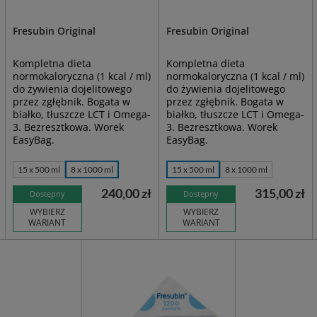
Fresubin Original
Fresubin Original
Kompletna dieta
Kompletna dieta
normokaloryczna (1 kcal / ml)
normokaloryczna (1 kcal / ml)
do żywienia dojelitowego
do żywienia dojelitowego
przez zgłębnik. Bogata w
przez zgłębnik. Bogata w
białko, tłuszcze LCT i Omega-
białko, tłuszcze LCT i Omega-
3. Bezresztkowa. Worek
3. Bezresztkowa. Worek
EasyBag.
EasyBag.
15 x 500 ml
8 x 1000 ml
15 x 500 ml
8 x 1000 ml
240,00 zł
315,00 zł
Dostępny
Dostępny
WYBIERZ
WYBIERZ
WARIANT
WARIANT