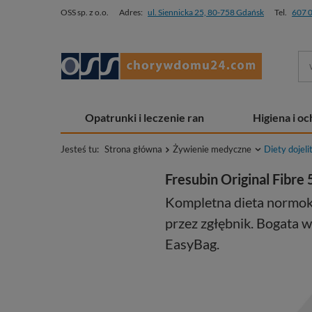
OSS sp. z o.o.
Adres:
ul. Siennicka 25, 80-758 Gdańsk
Tel.
607 
Opatrunki i leczenie ran
Higiena i o
Jesteś tu:
Strona główna
Żywienie medyczne
Diety dojel
Fresubin Original Fibre 
Kompletna dieta normoka
przez zgłębnik. Bogata w
EasyBag.