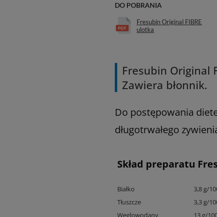
DO POBRANIA
Fresubin Original FIBRE
ulotka
Fresubin Original
Zawiera błonnik.
Do postępowania diete
długotrwałego zywieni
Skład preparatu Fres
Białko
3,8 g/10
Tłuszcze
3,3 g/10
Węglowodany
13 g/10