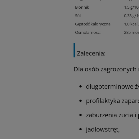
Błonnik
1,5 g/10
Sól
0,33 g/1
Gęstość kaloryczna
1,0 kcal 
Osmolarność:
285 mos
Zalecenia:
Dla osób zagrożonych 
długoterminowe ż
profilaktyka zapar
zaburzenia żucia i 
jadłowstręt,