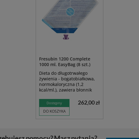
Fresubin 1200 Complete
1000 ml. EasyBag (8 szt.)
Dieta do długotrwałego
żywienia - bogatobiałkowa,
normokaloryczna (1,2
kcal/ml.), zawiera błonnik
262,00 zł
Dostępny
DO KOSZYKA
zebujesz pomocy? Masz pytania?