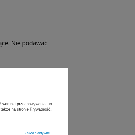
jące. Nie podawać
ć warunki przechowywania lub
 także na stronie
Prywatność i
Zawsze aktywne