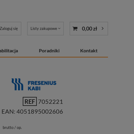
0,00 zł
Zaloguj się
Listy zakupowe
bilitacja
Poradniki
Kontakt
REF
7052221
EAN:
4051895002606
ł
brutto
/
op.