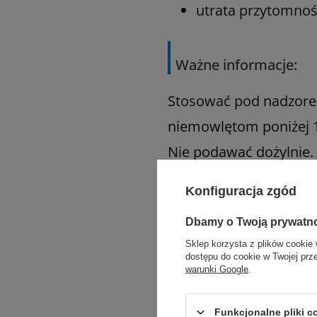
utrata przytomnoś
Ważne informacje:
Stosować pod nadzorem
niemowlętom poniżej 1
Nie podawać dożylnie.
Konfiguracja zgód
Dbamy o Twoją prywatn
Sklep korzysta z plików cookie 
dostępu do cookie w Twojej prz
warunki Google
.
Funkcjonalne pliki 