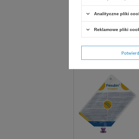
Analityczne pliki coo
Reklamowe pliki coo
Zobacz podobne:
Potwier