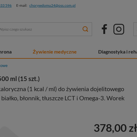
033 596
E-mail:
chorywdomu24@oss.com.pl
chrona
Żywienie medyczne
Diagnostyka i reha
itowe
500 ml (15 szt.)
loryczna (1 kcal / ml) do żywienia dojelitowego
 białko, błonnik, tłuszcze LCT i Omega-3. Worek
378,00 z