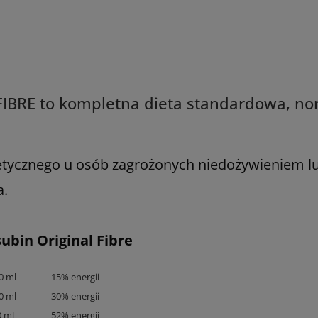
 FIBRE to kompletna dieta standardowa, no
tycznego u osób zagrożonych niedożywieniem l
a.
ubin Original Fibre
0 ml
15% energii
0 ml
30% energii
0 ml
52% energii