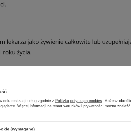
ci.
 lekarza jako żywienie całkowite lub uzupełnia
 roku życia.
Marka
Fresenius Kabi
ość
REF
7052221
w celu realizacji usług zgodnie z
Polityką dotyczącą cookies
. Możesz określi
eglądarce. Więcej informacji na temat warunków i prywatności można znaleźć
Normokaloryczna
Rodzaj diety
Bogatoresztkowa
Niedożywienie
Zastosowanie
cookie (wymagane)
Dysfagia - zaburzenia połykania