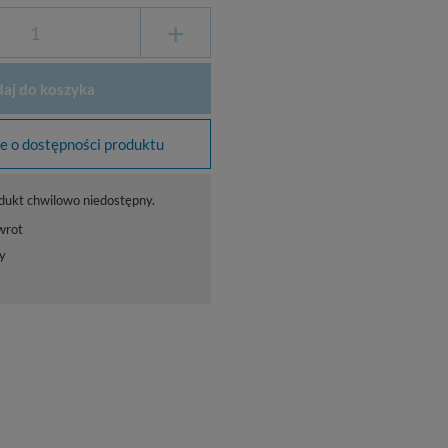
+
aj do koszyka
 o dostępności produktu
dukt chwilowo niedostępny.
wrot
y