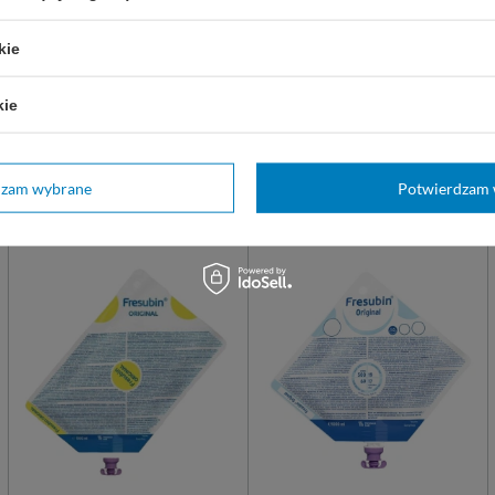
Smak
Neutralny
kie
Pojemność
500 ml
Typ
Dieta dojelitowa
kie
dzam wybrane
Potwierdzam 